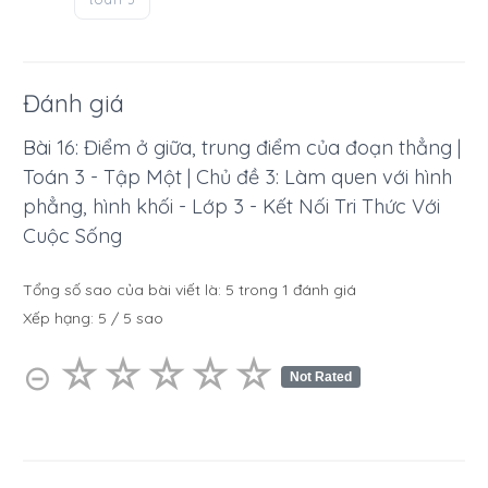
Đánh giá
Bài 16: Điểm ở giữa, trung điểm của đoạn thẳng |
Toán 3 - Tập Một | Chủ đề 3: Làm quen với hình
phẳng, hình khối - Lớp 3 - Kết Nối Tri Thức Với
Cuộc Sống
Tổng số sao của bài viết là:
5
trong
1
đánh giá
Xếp hạng:
5
/
5
sao
☆
★
☆
★
☆
★
☆
★
☆
★
⊝
Not Rated