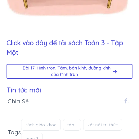
Click vào đây để tải sách
Toán 3 - Tập
Một
Bài 17: Hình tròn. Tâm, bán kính, đường kính
của hình tròn
Tin tức mới
Chia Sẻ
.
sách giáo khoa
tập 1
kết nối tri thức
Tags
toán 3