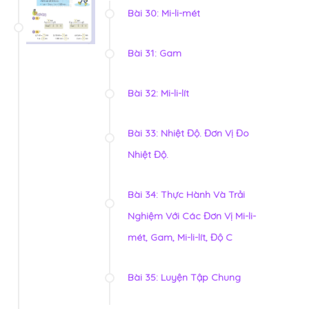
Bài 30: Mi-li-mét
Bài 31: Gam
Bài 32: Mi-li-lít
Bài 33: Nhiệt Độ. Đơn Vị Đo
Nhiệt Độ.
Bài 34: Thực Hành Và Trải
Nghiệm Với Các Đơn Vị Mi-li-
mét, Gam, Mi-li-lít, Độ C
Bài 35: Luyện Tập Chung