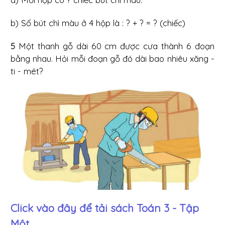
b) Số bút chì màu ở 4 hộp là : ? + ? = ? (chiếc)
5
Một thanh gỗ dài 60 cm được cưa thành 6 đoạn
bằng nhau. Hỏi mỗi đoạn gỗ đó dài bao nhiêu xăng -
ti - mét?
Click vào đây để tải sách
Toán 3 - Tập
Một