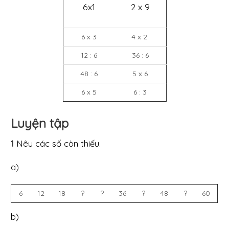
6x1
2 x 9
6 x 3
4 x 2
12 : 6
36 : 6
48 : 6
5 x 6
6 x 5
6 : 3
Luyện tập
1
Nêu các số còn thiếu.
a)
6
12
18
?
?
36
?
48
?
60
b)