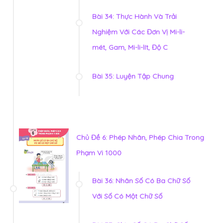
Bài 34: Thực Hành Và Trải
Nghiệm Với Các Đơn Vị Mi-li-
mét, Gam, Mi-li-lít, Độ C
Bài 35: Luyện Tập Chung
Chủ Đề 6: Phép Nhân, Phép Chia Trong
Phạm Vi 1000
Bài 36: Nhân Số Có Ba Chữ Số
Với Số Có Một Chữ Số