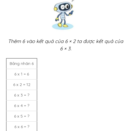
Thêm 6 vào kết quả của 6 × 2 ta được kết quả của
6 × 3.
Bảng nhân 6
6 x 1 = 6
6 x 2 = 12
6 x 3 = ?
6 x 4 = ?
6 x 5 = ?
6 x 6 = ?