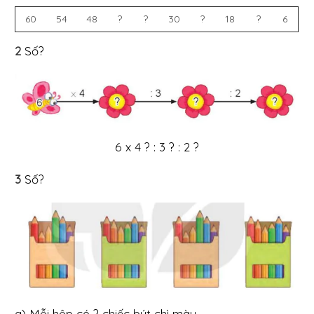
60
54
48
?
?
30
?
18
?
6
2
Số?
6 x 4 ? : 3 ? : 2 ?
3
Số?
a) Mỗi hộp có ? chiếc bút chì màu.