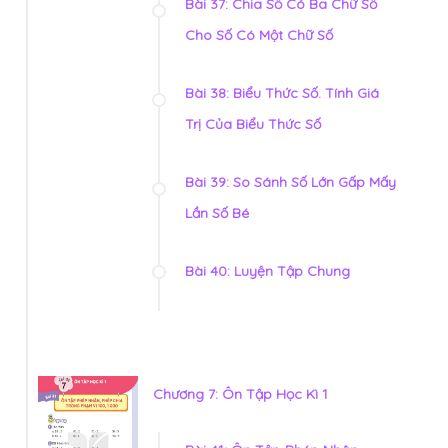
Bài 37: Chia Số Có Ba Chữ Số
Cho Số Có Một Chữ Số
Bài 38: Biểu Thức Số. Tính Giá
Trị Của Biểu Thức Số
Bài 39: So Sánh Số Lớn Gấp Mấy
Lần Số Bé
Bài 40: Luyện Tập Chung
Chương 7: Ôn Tập Học Kì 1