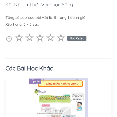
Kết Nối Tri Thức Với Cuộc Sống
Tổng số sao của bài viết là:
5
trong
1
đánh giá
Xếp hạng:
5
/
5
sao
☆
★
☆
★
☆
★
☆
★
☆
★
⊝
Not Rated
Các Bài Học Khác