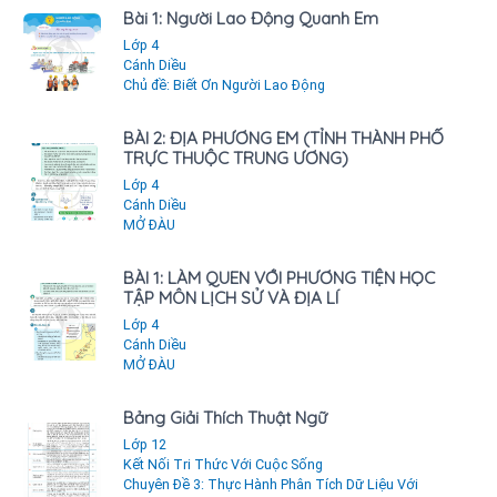
Bài 1: Người Lao Động Quanh Em
Lớp 4
Cánh Diều
Chủ đề: Biết Ơn Người Lao Động
BÀI 2: ĐỊA PHƯƠNG EM (TỈNH THÀNH PHỐ
TRỰC THUỘC TRUNG ƯƠNG)
Lớp 4
Cánh Diều
MỞ ĐÀU
BÀI 1: LÀM QUEN VỚI PHƯƠNG TIỆN HỌC
TẬP MÔN LỊCH SỬ VÀ ĐỊA LÍ
Lớp 4
Cánh Diều
MỞ ĐÀU
Bảng Giải Thích Thuật Ngữ
Lớp 12
Kết Nối Tri Thức Với Cuộc Sống
Chuyên Đề 3: Thực Hành Phân Tích Dữ Liệu Với