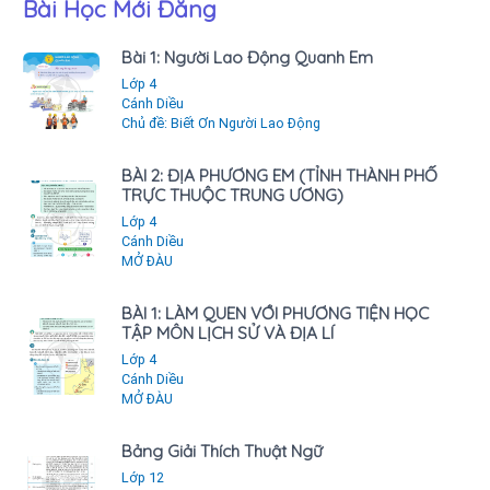
Bài Học Mới Đăng
Bài 1: Người Lao Động Quanh Em
Lớp 4
Cánh Diều
Chủ đề: Biết Ơn Người Lao Động
BÀI 2: ĐỊA PHƯƠNG EM (TỈNH THÀNH PHỐ
TRỰC THUỘC TRUNG ƯƠNG)
Lớp 4
Cánh Diều
MỞ ĐÀU
BÀI 1: LÀM QUEN VỚI PHƯƠNG TIỆN HỌC
TẬP MÔN LỊCH SỬ VÀ ĐỊA LÍ
Lớp 4
Cánh Diều
MỞ ĐÀU
Bảng Giải Thích Thuật Ngữ
Lớp 12