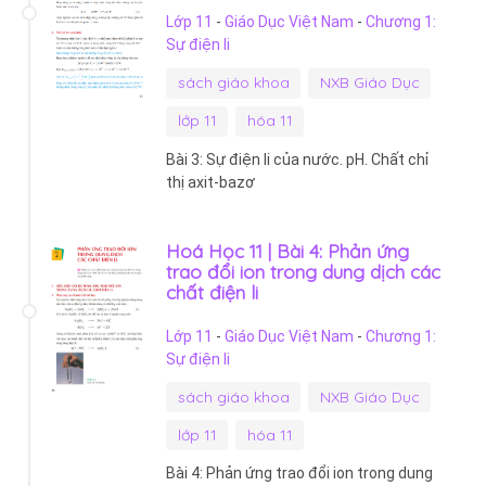
Lớp 11
-
Giáo Dục Việt Nam
-
Chương 1:
Sự điện li
sách giáo khoa
NXB Giáo Dục
lớp 11
hóa 11
Bài 3: Sự điện li của nước. pH. Chất chỉ
thị axit-bazơ
Hoá Học 11 | Bài 4: Phản ứng
trao đổi ion trong dung dịch các
chất điện li
Lớp 11
-
Giáo Dục Việt Nam
-
Chương 1:
Sự điện li
sách giáo khoa
NXB Giáo Dục
lớp 11
hóa 11
Bài 4: Phản ứng trao đổi ion trong dung