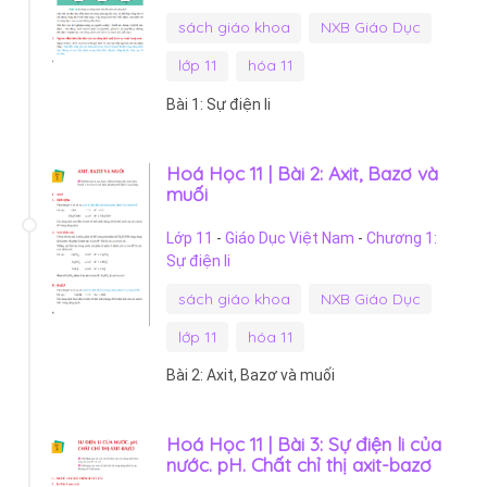
sách giáo khoa
NXB Giáo Dục
lớp 11
hóa 11
Bài 1: Sự điện li
Hoá Học 11 | Bài 2: Axit, Bazơ và
muối
Lớp 11
-
Giáo Dục Việt Nam
-
Chương 1:
Sự điện li
sách giáo khoa
NXB Giáo Dục
lớp 11
hóa 11
Bài 2: Axit, Bazơ và muối
Hoá Học 11 | Bài 3: Sự điện li của
nước. pH. Chất chỉ thị axit-bazơ