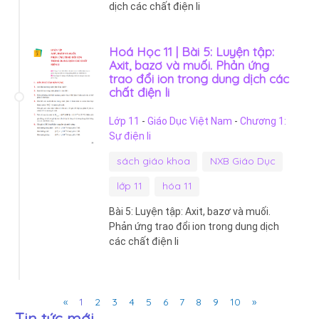
dịch các chất điện li
Hoá Học 11 | Bài 5: Luyện tập:
Axit, bazơ và muối. Phản ứng
trao đổi ion trong dung dịch các
chất điện li
Lớp 11
-
Giáo Dục Việt Nam
-
Chương 1:
Sự điện li
sách giáo khoa
NXB Giáo Dục
lớp 11
hóa 11
Bài 5: Luyện tập: Axit, bazơ và muối.
Phản ứng trao đổi ion trong dung dịch
các chất điện li
Previous
Next
«
1
2
3
4
5
6
7
8
9
10
»
Tin tức mới