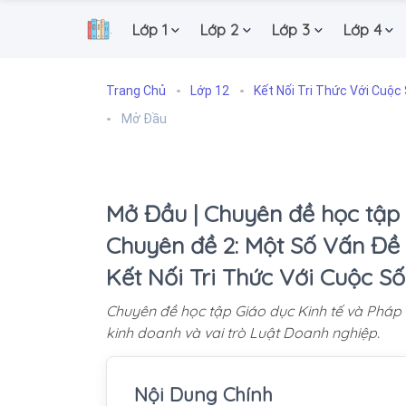
Lớp 1
Lớp 2
Lớp 3
Lớp 4
.
Trang Chủ
Lớp 12
Kết Nối Tri Thức Với Cuộc
Mở Đầu
Mở Đầu | Chuyên đề học tập G
Chuyên đề 2: Một Số Vấn Đề 
Kết Nối Tri Thức Với Cuộc S
Chuyên đề học tập Giáo dục Kinh tế và Pháp l
kinh doanh và vai trò Luật Doanh nghiệp.
Nội Dung Chính