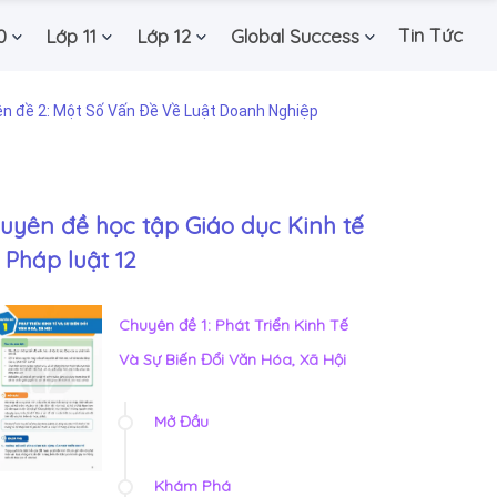
Tin Tức
0
Lớp 11
Lớp 12
Global Success
n đề 2: Một Số Vấn Đề Về Luật Doanh Nghiệp
uyên đề học tập Giáo dục Kinh tế
 Pháp luật 12
Chuyên đề 1: Phát Triển Kinh Tế
Và Sự Biến Đổi Văn Hóa, Xã Hội
Mở Đầu
Khám Phá