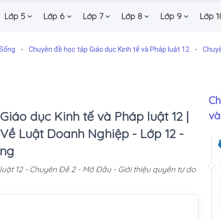
Lớp 5
Lớp 6
Lớp 7
Lớp 8
Lớp 9
Lớp 1
 Sống
Chuyên đề học tập Giáo dục Kinh tế và Pháp luật 12
Chuyê
Ch
iáo dục Kinh tế và Pháp luật 12 |
và
Về Luật Doanh Nghiệp - Lớp 12 -
ống
uật 12 - Chuyên Đề 2 - Mở Đầu - Giới thiệu quyền tự do