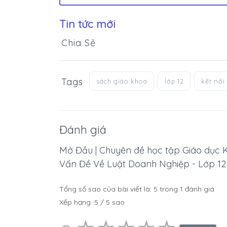
Tin tức mới
Chia Sẻ
Tags
sách giáo khoa
lớp 12
kết nối 
Đánh giá
Mở Đầu | Chuyên đề học tập Giáo dục Ki
Vấn Đề Về Luật Doanh Nghiệp - Lớp 12 
Tổng số sao của bài viết là:
5
trong
1
đánh giá
Xếp hạng:
5
/
5
sao