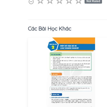
☆
★
☆
★
☆
★
☆
★
☆
★
⊝
Not Rated
Các Bài Học Khác