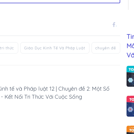
.
Ti
Mô
tri thức
Giáo Dục Kinh Tế Và Pháp Luật
chuyên đề
Vớ
nh tế và Pháp luật 12 | Chuyên đề 2: Một Số
- Kết Nối Tri Thức Với Cuộc Sống