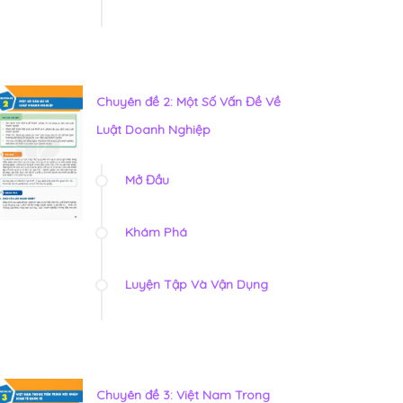
Chuyên đề 2: Một Số Vấn Đề Về
Luật Doanh Nghiệp
Mở Đầu
Khám Phá
Luyện Tập Và Vận Dụng
Chuyên đề 3: Việt Nam Trong