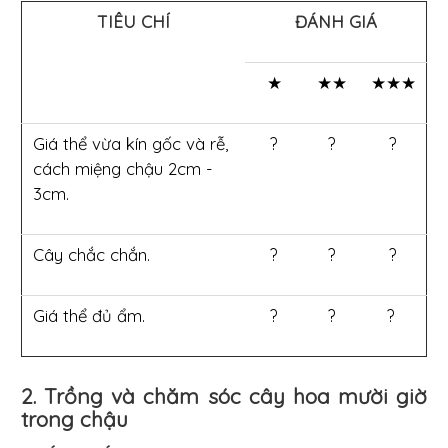
TIÊU CHÍ
ĐÁNH GIÁ
★
★★
★★★
Giá thể vừa kín gốc và rễ,
?
?
?
cách miệng chậu 2cm -
3cm.
Cây chắc chắn.
?
?
?
Giá thể đủ ẩm.
?
?
?
2. Trồng và chăm sóc cây hoa mười giờ
trong chậu