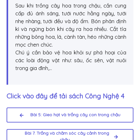
Sau khi trồng cây hoa trong chậu, cần cung
cấp đủ ánh sáng, tưới nước hằng ngày, tưới
nhẹ nhàng, tưới đều và độ ẩm. Bón phân định
kì và ngừng bón khi cây ra hoa nhiều. Cắt tỉa
những bông hoa, lá, cành tàn, héo những cành
mọc chen chúc.
Chú ý cần bảo vệ hoa khỏi sự phá hoại của
các loài động vật như: sâu, ốc sên, vật nuôi
trong gia đình,...
Click vào đây để tải sách
Công Nghệ 4
Bài 5: Gieo hạt và trồng cây con trong chậu
Bài 7. Trồng và chăm sóc cây cảnh trong
chậu