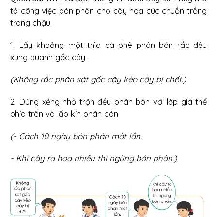
tả công việc bón phân cho cây hoa cúc chuồn trồng
trong chậu.
1. Lấy khoảng một thìa cà phê phân bón rắc đều
xung quanh gốc cây.
(Không rắc phân sát gốc cây kẻo cây bị chết.)
2. Dùng xẻng nhỏ trộn đều phân bón với lớp giá thể
phía trên và lấp kín phân bón.
(- Cách 10 ngày bón phân một lần.
- Khi cây ra hoa nhiều thì ngừng bón phân.)