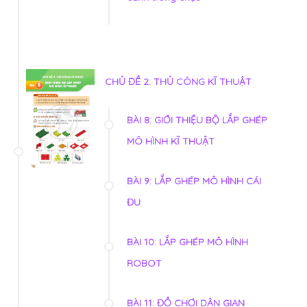
CHỦ ĐỀ 2. THỦ CÔNG KĨ THUẬT
BÀI 8: GIỚI THIỆU BỘ LẮP GHÉP
MÔ HÌNH KĨ THUẬT
BÀI 9: LẮP GHÉP MÔ HÌNH CÁI
ĐU
BÀI 10: LẮP GHÉP MÔ HÌNH
ROBOT
BÀI 11: ĐỒ CHƠI DÂN GIAN