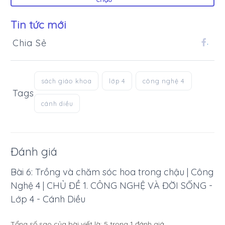
Tin tức mới
Chia Sẻ
.
sách giáo khoa
lớp 4
công nghệ 4
Tags
cánh diều
Đánh giá
Bài 6: Trồng và chăm sóc hoa trong chậu | Công
Nghệ 4 | CHỦ ĐỀ 1. CÔNG NGHỆ VÀ ĐỜI SỐNG -
Lớp 4 - Cánh Diều
Tổng số sao của bài viết là:
5
trong
1
đánh giá