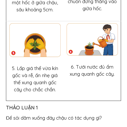
chuồn đứng thẳng vào
một hốc ở giữa chậu,
giữa hốc.
sâu khoảng 5cm.
6. Tưới nước đủ ẩm
5. Lấp giá thể vừa kín
xung quanh gốc cây.
gốc và rễ, ấn nhẹ giá
thể xung quanh gốc
cây cho chắc chắn.
THẢO LUẬN 1
Để sỏi dăm xuống đáy chậu có tác dụng gì?