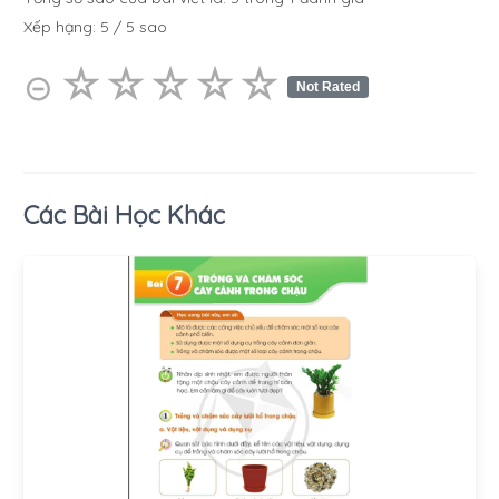
Xếp hạng:
5
/
5
sao
☆
★
☆
★
☆
★
☆
★
☆
★
⊝
Not Rated
Các Bài Học Khác