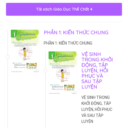
Tải sách
Giáo Dục Thể Chất 4
PHẦN 1: KIẾN THỨC CHUNG
PHẦN 1: KIẾN THỨC CHUNG
VỆ SINH
TRONG KHỞI
ĐỘNG, TẬP
LUYỆN, HỒI
PHỤC VÀ
SAU TẬP
LUYỆN
VỆ SINH TRONG
KHỞI ĐỘNG, TẬP
LUYỆN, HỒI PHỤC
VÀ SAU TẬP
LUYỆN