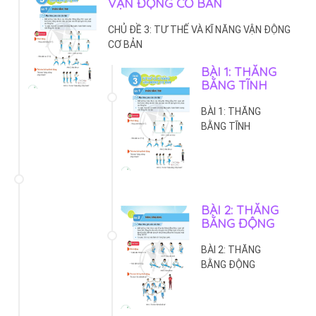
VẬN ĐỘNG CƠ BẢN
CHỦ ĐỀ 3: TƯ THẾ VÀ KĨ NĂNG VẬN ĐỘNG
CƠ BẢN
BÀI 1: THĂNG
BẰNG TĨNH
BÀI 1: THĂNG
BẰNG TĨNH
BÀI 2: THĂNG
BẰNG ĐỘNG
BÀI 2: THĂNG
BẰNG ĐỘNG