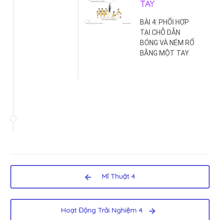
TAY
BÀI 4: PHỐI HỢP
TẠI CHỖ DẪN
BÓNG VÀ NÉM RỔ
BẰNG MỘT TAY
Mĩ Thuật 4
Hoạt Động Trải Nghiệm 4