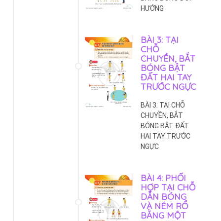
HƯỚNG
BÀI 3: TẠI
CHỖ
CHUYỀN, BẮT
BÓNG BẬT
ĐẤT HAI TAY
TRƯỚC NGỰC
BÀI 3: TẠI CHỖ
CHUYỀN, BẮT
BÓNG BẬT ĐẤT
HAI TAY TRƯỚC
NGỰC
BÀI 4: PHỐI
HỢP TẠI CHỖ
DẪN BÓNG
VÀ NÉM RỔ
BẰNG MỘT