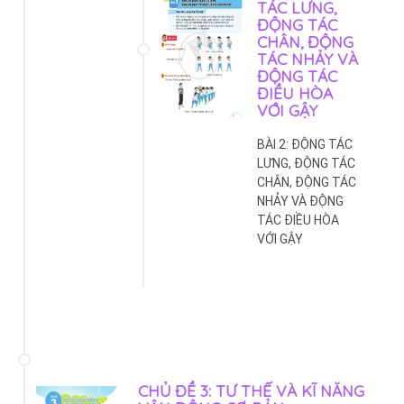
TÁC LƯNG,
ĐỘNG TÁC
CHÂN, ĐỘNG
TÁC NHẢY VÀ
ĐỘNG TÁC
ĐIỀU HÒA
VỚI GẬY
BÀI 2: ĐỘNG TÁC
LƯNG, ĐỘNG TÁC
CHÂN, ĐỘNG TÁC
NHẢY VÀ ĐỘNG
TÁC ĐIỀU HÒA
VỚI GẬY
CHỦ ĐỀ 3: TƯ THẾ VÀ KĨ NĂNG