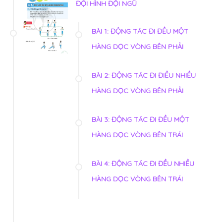
ĐỘI HÌNH ĐỘI NGŨ
BÀI 1: ĐỘNG TÁC ĐI ĐỀU MỘT
HÀNG DỌC VÒNG BÊN PHẢI
BÀI 2: ĐỘNG TÁC ĐI ĐIỀU NHIỀU
HÀNG DỌC VÒNG BÊN PHẢI
BÀI 3: ĐỘNG TÁC ĐI ĐỀU MỘT
HÀNG DỌC VÒNG BÊN TRÁI
BÀI 4: ĐỘNG TÁC ĐI ĐỀU NHIỀU
HÀNG DỌC VÒNG BÊN TRÁI