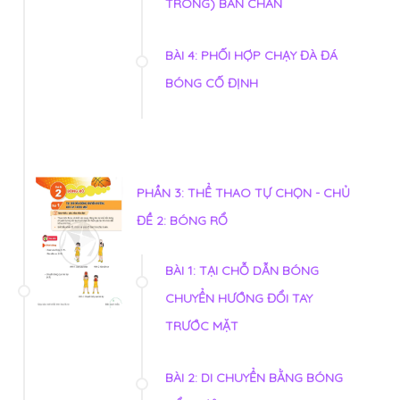
TRONG) BÀN CHÂN
BÀI 4: PHỐI HỢP CHẠY ĐÀ ĐÁ
BÓNG CỐ ĐỊNH
PHẦN 3: THỂ THAO TỰ CHỌN - CHỦ
ĐỀ 2: BÓNG RỔ
BÀI 1: TẠI CHỖ DẪN BÓNG
CHUYỂN HƯỚNG ĐỔI TAY
TRƯỚC MẶT
BÀI 2: DI CHUYỂN BẰNG BÓNG