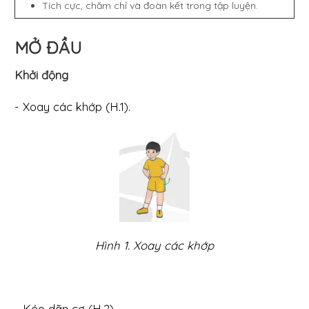
Tích cực, chăm chỉ và đoàn kết trong tập luyện.
MỞ ĐẦU
Khởi động
- Xoay các khớp (H.1).
Hình 1. Xoay các khớp
- Kéo dãn cơ (H.2).