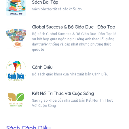
Sách Bài Tập
Sách bài tập tất cả các khối lớp
Global Success & Bộ Giáo Dục - Đào Tạo
Bộ sách Global Success & Bộ Giáo Dục - Đào Tạo là
sự kết hợp giữa ngôn ngữ Tiếng Anh theo lối giảng
dạy truyền thống và cập nhật những phương thức
quốc tế
Cánh Diều
Bộ sách giáo khoa của Nhà xuất bản Cánh Diều
Kết Nối Tri Thức Với Cuộc Sống
Sách giáo khoa của nhà xuất bản Kết Nối Tri Thức
Với Cuộc Sống
Sách Cánh Diều