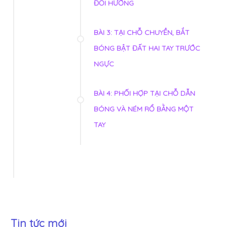
ĐỔI HƯỚNG
BÀI 3: TẠI CHỖ CHUYỀN, BẮT
BÓNG BẬT ĐẤT HAI TAY TRƯỚC
NGỰC
BÀI 4: PHỐI HỢP TẠI CHỖ DẪN
BÓNG VÀ NÉM RỔ BẰNG MỘT
TAY
Tin tức mới