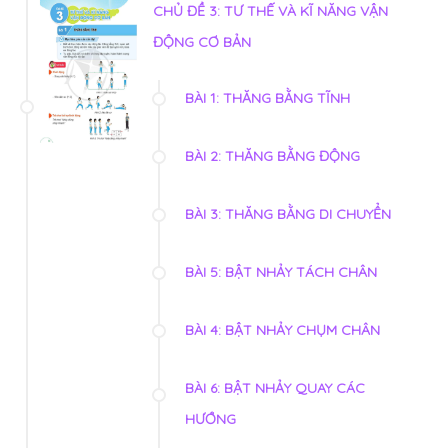
CHỦ ĐỀ 3: TƯ THẾ VÀ KĨ NĂNG VẬN
ĐỘNG CƠ BẢN
BÀI 1: THĂNG BẰNG TĨNH
BÀI 2: THĂNG BẰNG ĐỘNG
BÀI 3: THĂNG BẰNG DI CHUYỂN
BÀI 5: BẬT NHẢY TÁCH CHÂN
BÀI 4: BẬT NHẢY CHỤM CHÂN
BÀI 6: BẬT NHẢY QUAY CÁC
HƯỚNG