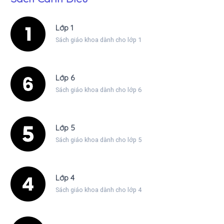
Lớp 1
Sách giáo khoa dành cho lớp 1
Lớp 6
Sách giáo khoa dành cho lớp 6
Lớp 5
Sách giáo khoa dành cho lớp 5
Lớp 4
Sách giáo khoa dành cho lớp 4