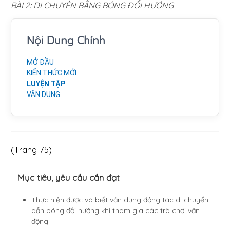
BÀI 2: DI CHUYỂN BẰNG BÓNG ĐỔI HƯỚNG
Nội Dung Chính
MỞ ĐẦU
KIẾN THỨC MỚI
LUYỆN TẬP
VẬN DỤNG
(Trang 75)
Mục tiêu, yêu cầu cần đạt
Thực hiện được và biết vận dụng động tác di chuyển
dẫn bóng đồi hướng khi tham gia các trò chơi vận
động.