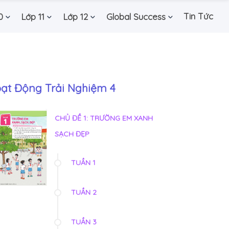
Tin Tức
0
Lớp 11
Lớp 12
Global Success
ạt Động Trải Nghiệm 4
CHỦ ĐỀ 1: TRƯỜNG EM XANH
SẠCH ĐẸP
TUẦN 1
TUẦN 2
TUẦN 3