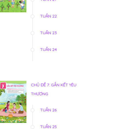
TUẦN 22
TUẦN 23
TUẦN 24
CHỦ ĐỀ 7: GẮN KẾT YÊU
THƯƠNG
TUẦN 26
TUẦN 25