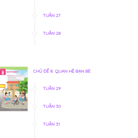
TUẦN 27
TUẦN 28
CHỦ ĐỀ 8: QUAN HỆ BẠN BÈ
TUẦN 29
TUẦN 30
TUẦN 31