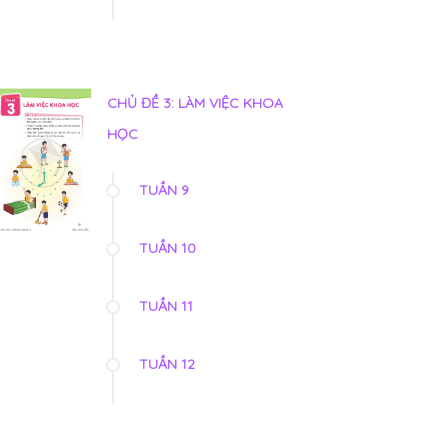
CHỦ ĐỀ 3: LÀM VIỆC KHOA
HỌC
TUẦN 9
TUẦN 10
TUẦN 11
TUẦN 12