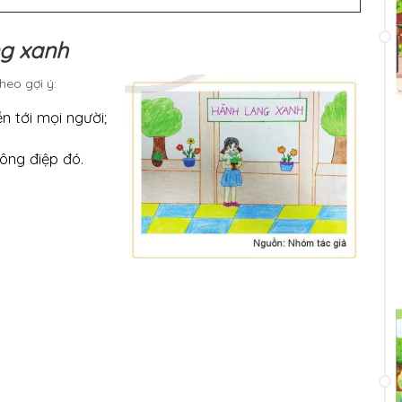
g xanh
heo gợi ý:
n tới mọi người;
hông điệp đó.