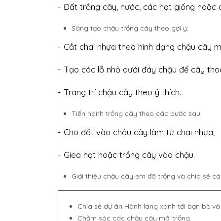
- Đất trồng cây, nước, các hạt giống hoặc câ
Sáng tạo chậu trồng cây theo gợi ý:
- Cắt chai nhựa theo hình dạng chậu cây 
- Tạo các lỗ nhỏ dưới đáy chậu để cây tho
- Trang trí chậu cây theo ý thích.
Tiến hành trồng cây theo các bước sau:
- Cho đất vào chậu cây làm từ chai nhựa;
- Gieo hạt hoặc trồng cây vào chậu.
Giới thiệu chậu cây em đã trồng và chia sẻ c
Chia sẻ dự án Hành lang xanh tới bạn bè và
Chăm sóc các chậu cây mới trồng.