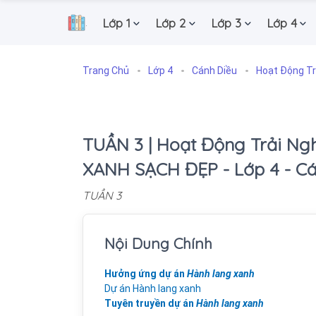
Lớp 1
Lớp 2
Lớp 3
Lớp 4
.
Trang Chủ
Lớp 4
Cánh Diều
Hoạt Động Tr
TUẦN 3 | Hoạt Động Trải Ng
XANH SẠCH ĐẸP - Lớp 4 - Cá
TUẦN 3
Nội Dung Chính
Hưởng ứng dự án
Hành lang xanh
Dự án Hành lang xanh
Tuyên truyền dự án
Hành lang xanh