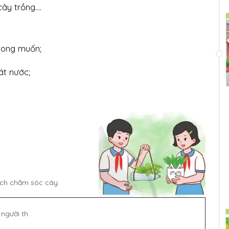
y trồng....
mong muốn;
át nước;
ách chăm sóc cây.
 người th