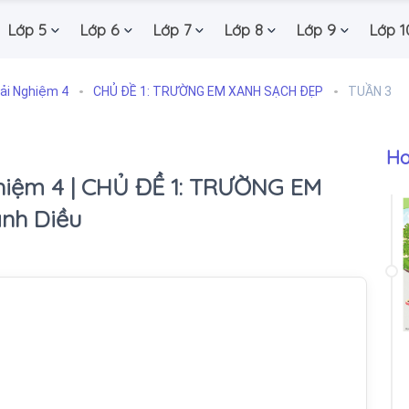
Lớp 5
Lớp 6
Lớp 7
Lớp 8
Lớp 9
Lớp 1
ải Nghiệm 4
CHỦ ĐỀ 1: TRƯỜNG EM XANH SẠCH ĐẸP
TUẦN 3
Ho
hiệm 4 | CHỦ ĐỀ 1: TRƯỜNG EM
nh Diều