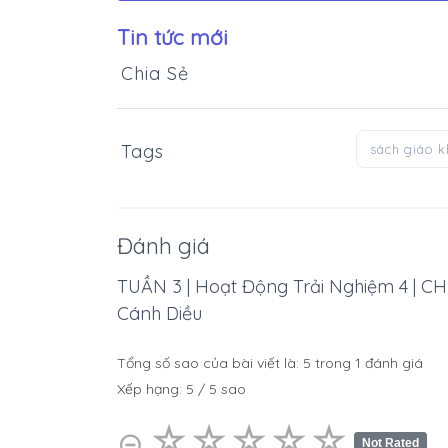
Tin tức mới
Chia Sẻ
Tags
sách giáo 
Đánh giá
TUẦN 3 | Hoạt Động Trải Nghiệm 4 | 
Cánh Diều
Tổng số sao của bài viết là:
5
trong
1
đánh giá
Xếp hạng:
5
/
5
sao
☆
★
☆
★
☆
★
☆
★
☆
★
⊝
Not Rated