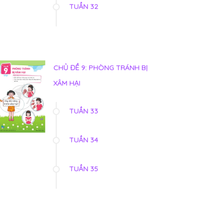
TUẦN 32
CHỦ ĐỀ 9: PHÒNG TRÁNH BỊ
XÂM HẠI
TUẦN 33
TUẦN 34
TUẦN 35