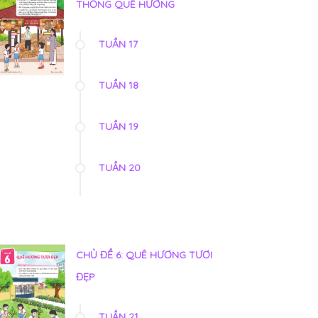
THỐNG QUÊ HƯƠNG
TUẦN 17
TUẦN 18
TUẦN 19
TUẦN 20
CHỦ ĐỀ 6: QUÊ HƯƠNG TƯƠI
ĐẸP
TUẦN 21