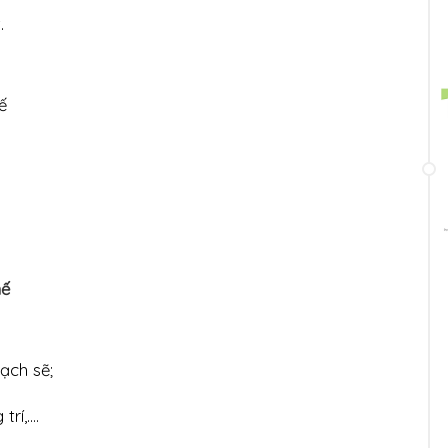
.
ế
hế
ạch sẽ;
í,....