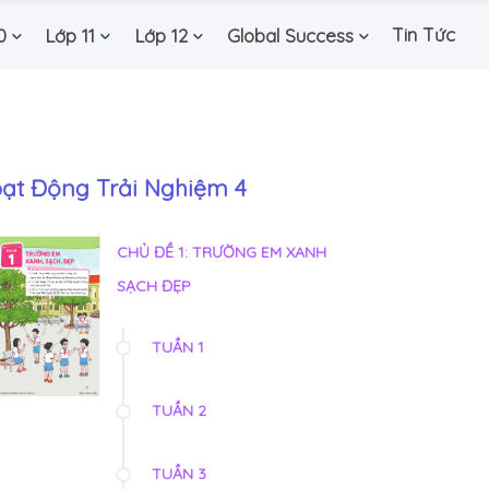
Tin Tức
0
Lớp 11
Lớp 12
Global Success
ạt Động Trải Nghiệm 4
CHỦ ĐỀ 1: TRƯỜNG EM XANH
SẠCH ĐẸP
TUẦN 1
TUẦN 2
TUẦN 3