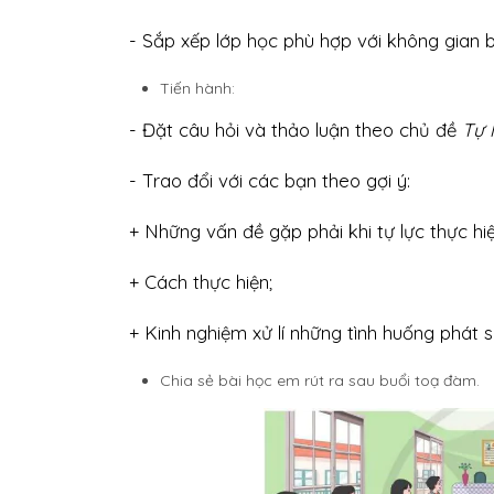
- Sắp xếp lớp học phù hợp với không gian 
Tiến hành:
- Đặt câu hỏi và thảo luận theo chủ đề
Tự 
- Trao đổi với các bạn theo gợi ý:
+ Những vấn đề gặp phải khi tự lực thực hi
+ Cách thực hiện;
+ Kinh nghiệm xử lí những tình huống phát s
Chia sẻ bài học em rút ra sau buổi toạ đàm.