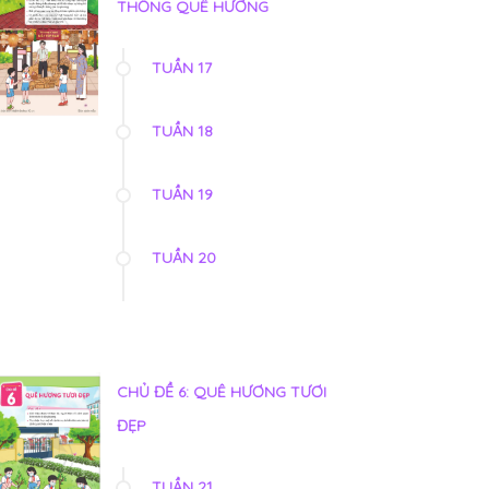
THỐNG QUÊ HƯƠNG
TUẦN 17
TUẦN 18
TUẦN 19
TUẦN 20
CHỦ ĐỀ 6: QUÊ HƯƠNG TƯƠI
ĐẸP
TUẦN 21