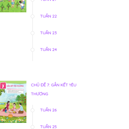
TUẦN 22
TUẦN 23
TUẦN 24
CHỦ ĐỀ 7: GẮN KẾT YÊU
THƯƠNG
TUẦN 26
TUẦN 25