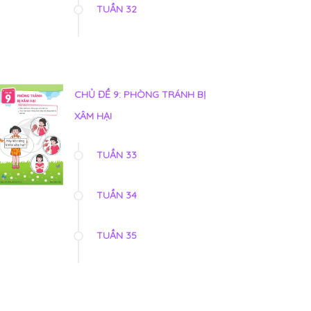
TUẦN 32
CHỦ ĐỀ 9: PHÒNG TRÁNH BỊ
XÂM HẠI
TUẦN 33
TUẦN 34
TUẦN 35