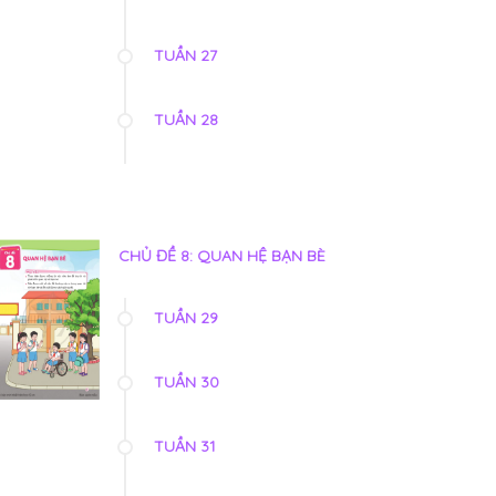
TUẦN 27
TUẦN 28
CHỦ ĐỀ 8: QUAN HỆ BẠN BÈ
TUẦN 29
TUẦN 30
TUẦN 31