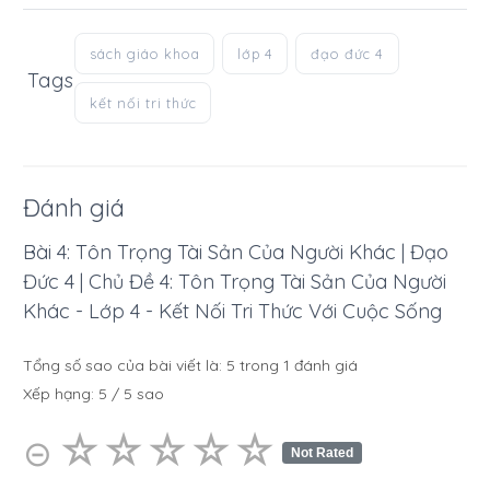
sách giáo khoa
lớp 4
đạo đức 4
Tags
kết nối tri thức
Đánh giá
Bài 4: Tôn Trọng Tài Sản Của Người Khác | Đạo
Đức 4 | Chủ Đề 4: Tôn Trọng Tài Sản Của Người
Khác - Lớp 4 - Kết Nối Tri Thức Với Cuộc Sống
Tổng số sao của bài viết là:
5
trong
1
đánh giá
Xếp hạng:
5
/
5
sao
☆
★
☆
★
☆
★
☆
★
☆
★
⊝
Not Rated