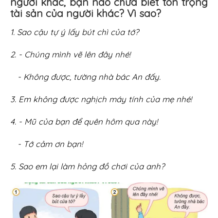
người khác, bạn nào chưa biết tôn trọng
tài sản của người khác? Vì sao?
1. Sao cậu tự ý lấy bút chì của tớ?
2. - Chúng mình vẽ lên đây nhé!
- Không được, tường nhà bác An đấy.
3. Em không được nghịch máy tính của mẹ nhé!
4. - Mũ của bạn để quên hôm qua này!
- Tớ cảm ơn bạn!
5. Sao em lại làm hỏng đồ chơi của anh?