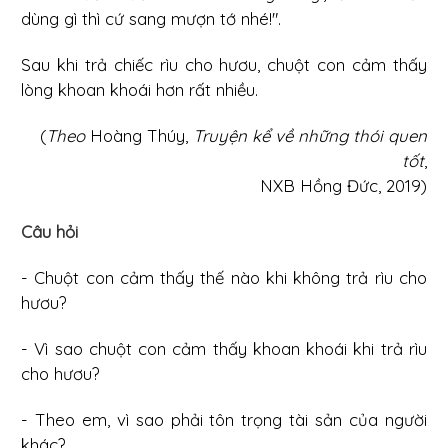
dùng gì thì cứ sang mượn tớ nhé!".
Sau khi trả chiếc rìu cho hươu, chuột con cảm thấy
lòng khoan khoái hơn rất nhiều.
(
Theo
Hoàng Thúy,
Truyện kể về những thói quen
tốt
,
NXB Hồng Đức, 2019)
Câu hỏi
- Chuột con cảm thấy thế nào khi không trả rìu cho
hươu?
- Vì sao chuột con cảm thấy khoan khoái khi trả rìu
cho hươu?
- Theo em, vì sao phải tôn trọng tài sản của người
khác?