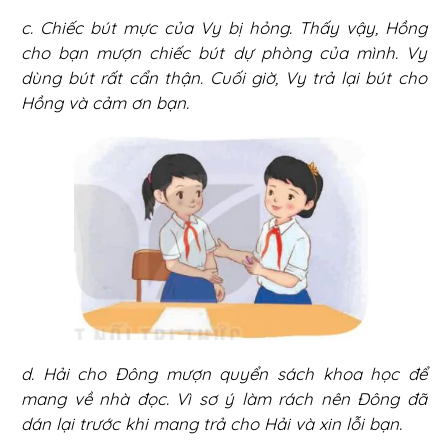
c. Chiếc bút mực của Vy bị hỏng. Thấy vậy, Hồng
cho bạn mượn chiếc bút dự phòng của mình. Vy
dùng bút rất cẩn thận. Cuối giờ, Vy trả lại bút cho
Hồng và cảm ơn bạn.
d. Hải cho Đông mượn quyển sách khoa học để
mang về nhà đọc. Vì sơ ý làm rách nên Đông đã
dán lại trước khi mang trả cho Hải và xin lỗi bạn.