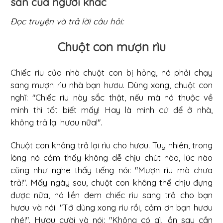
sản của người khác
Đọc truyện và trả lời câu hỏi:
Chuột con mượn rìu
Chiếc rìu của nhà chuột con bị hỏng, nó phải chạy
sang mượn rìu nhà bạn hươu. Dùng xong, chuột con
nghĩ: "Chiếc rìu này sắc thật, nếu mà nó thuộc về
mình thì tốt biết mấy! Hay là mình cứ để ở nhà,
không trả lại hươu nữa!".
Chuột con không trả lại rìu cho hươu. Tuy nhiên, trong
lòng nó cảm thấy không dễ chịu chút nào, lúc nào
cũng như nghe thấy tiếng nói: "Mượn rìu mà chưa
trả!". Mấy ngày sau, chuột con không thể chịu đựng
được nữa, nó liền đem chiếc rìu sang trả cho bạn
hươu và nói: "Tớ dùng xong rìu rồi, cảm ơn bạn hươu
nhé!". Hươu cười và nói: "Không có gì, lần sau cần