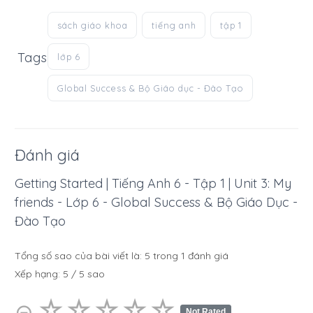
sách giáo khoa
tiếng anh
tập 1
Tags
lớp 6
Global Success & Bộ Giáo dục - Đào Tạo
Đánh giá
Getting Started | Tiếng Anh 6 - Tập 1 | Unit 3: My
friends - Lớp 6 - Global Success & Bộ Giáo Dục -
Đào Tạo
Tổng số sao của bài viết là:
5
trong
1
đánh giá
Xếp hạng:
5
/
5
sao
☆
★
☆
★
☆
★
☆
★
☆
★
⊝
Not Rated