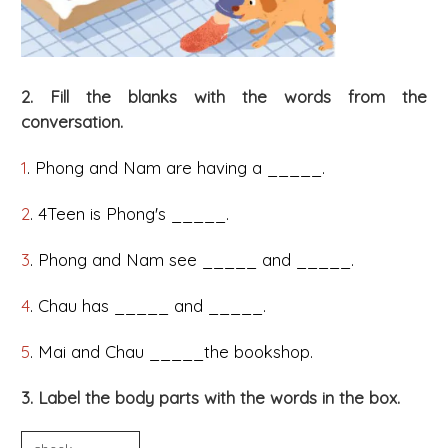
2. Fill the blanks with the words from the
conversation.
1
. Phong and Nam are having a _____.
2
. 4Teen is Phong's _____.
3
. Phong and Nam see _____ and _____.
4
. Chau has _____ and _____.
5
. Mai and Chau _____the bookshop.
3. Label the body parts with the words in the box.