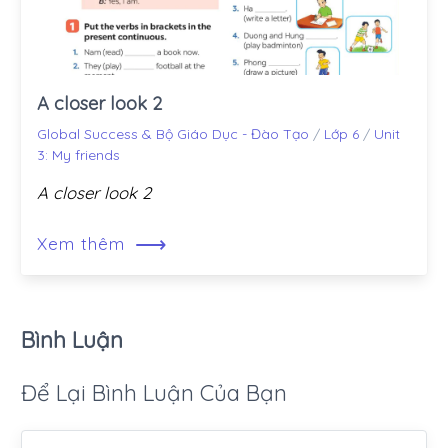
A closer look 2
Global Success & Bộ Giáo Dục - Đào Tạo
/
Lớp 6
/
Unit
3: My friends
A closer look 2
⟶
Xem thêm
Bình Luận
Để Lại Bình Luận Của Bạn