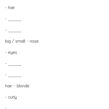
- hair
- _____
- _____
big / small: - nose
- eyes
- _____
- _____
hair: - blonde
- curly
- _____