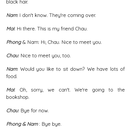
black hair.
Nam
: I don't know. They're coming over.
Mai
: Hi there. This is my friend Chau.
Phong
& Nam: Hi, Chau. Nice to meet you.
Chau
: Nice to meet you, too.
Nam
: Would you like to sit down? We have lots of
food.
Mai
: Oh, sorry, we can't. We're going to the
bookshop.
Chau
: Bye for now.
Phong
&
Nam
: Bye bye.