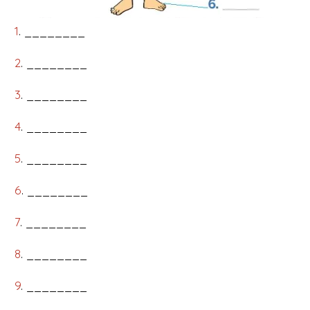
1
. ________
2
. ________
3
. ________
4
. ________
5
. ________
6
. ________
7
. ________
8
. ________
9
. ________