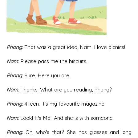
Phong
: That was a great idea, Nam. I love picnics!
Nam
: Please pass me the biscuits.
Phong
: Sure. Here you are.
Nam
: Thanks. What are you reading, Phong?
Phong
: 4Teen. It's my favourite magazine!
Nam
: Look! It's Mai. And she is with someone.
Phong
: Oh, who's that? She has glasses and long