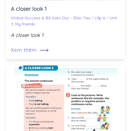
A closer look 1
Global Success & Bộ Giáo Dục - Đào Tạo
/
Lớp 6
/
Unit
3: My friends
A closer look 1
⟶
Xem thêm