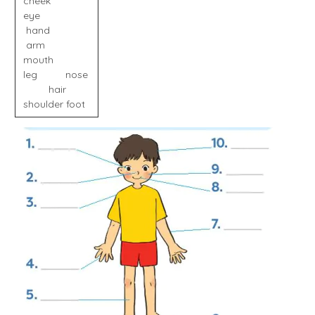
cheek
eye
hand
arm
mouth
leg nose
hair
shoulder foot