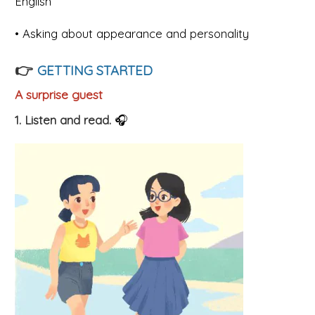
English
• Asking about appearance and personality
👉
GETTING STARTED
A surprise guest
1. Listen and read.
🎧