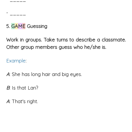
- _____
5.
G
A
M
E
Guessing
Work in groups. Take turns to describe a classmate.
Other group members guess who he/she is.
Example
:
A
: She has long hair and big eyes.
B
: Is that Lan?
A
: That's right.