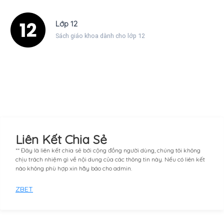
Lớp 12
Sách giáo khoa dành cho lớp 12
Liên Kết Chia Sẻ
** Đây là liên kết chia sẻ bới cộng đồng người dùng, chúng tôi không
chịu trách nhiệm gì về nội dung của các thông tin này. Nếu có liên kết
nào không phù hợp xin hãy báo cho admin.
ZBET