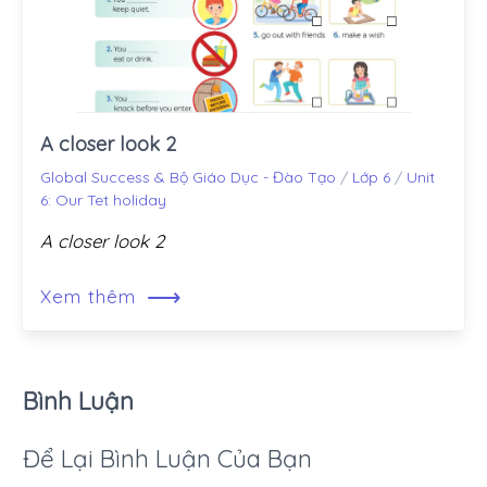
A closer look 2
Global Success & Bộ Giáo Dục - Đào Tạo
/
Lớp 6
/
Unit
6: Our Tet holiday
A closer look 2
⟶
Xem thêm
Bình Luận
Để Lại Bình Luận Của Bạn