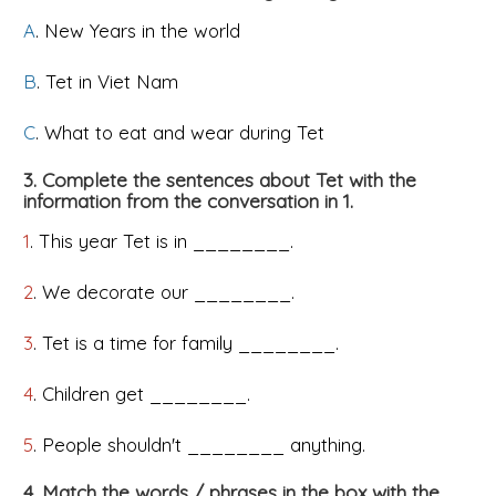
A
. New Years in the world
B
. Tet in Viet Nam
C
. What to eat and wear during Tet
3. Complete the sentences about Tet with the
information from the conversation in 1.
1
. This year Tet is in ________.
2
. We decorate our ________.
3
. Tet is a time for family ________.
4
. Children get ________.
5
. People shouldn't ________ anything.
4. Match the words / phrases in the box with the