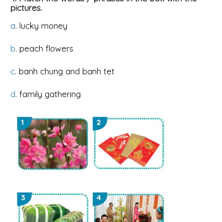
pictures.
a
. lucky money
b
. peach flowers
c
. banh chung and banh tet
d
. family gathering