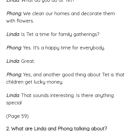
Phong
: We clean our homes and decorate them
with flowers.
Linda
: Is Tet a time for family gatherings?
Phong
: Yes. It's a happy time for everybody.
Linda
: Great.
Phong
: Yes, and another good thing about Tet is that
children get lucky money.
Linda
: That sounds interesting. Is there anything
special
(Page 59)
2. What are Linda and Phong talking about?