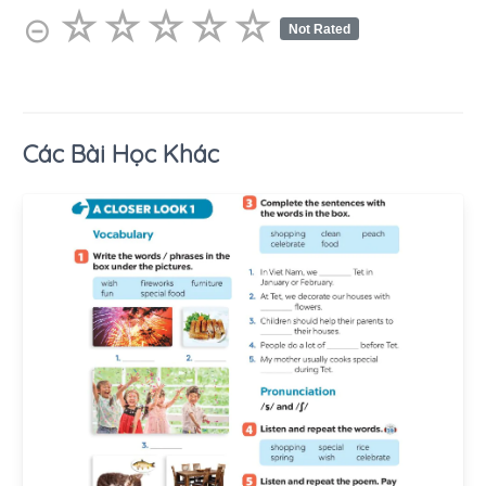
☆
★
☆
★
☆
★
☆
★
☆
★
⊝
Not Rated
Các Bài Học Khác