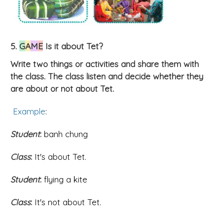
5.
G
A
M
E
Is it about Tet?
Write two things or activities and share them with
the class. The class listen and decide whether they
are about or not about Tet.
Example
:
Student
:
banh chung
Class
:
It's about Tet.
Student
:
flying a kite
Class
:
It's not about Tet.