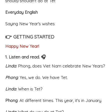
should/shouldn't do at Tet
Everyday English
Saying New Year's wishes
👉
GETTING STARTED
Happy New Year!
1. Listen and read.
🎧
Linda
: Phong, does Viet Nam celebrate New Years?
Phong
: Yes, we do. We have Tet.
Linda
: When is Tet?
Phong
: At different times. This year, it's in January.
Linda
: What do you do at Tet?