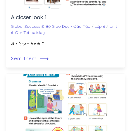
A closer look 1
Global Success & Bộ Giáo Dục - Đào Tạo
/
Lớp 6
/
Unit
6: Our Tet holiday
A closer look 1
⟶
Xem thêm