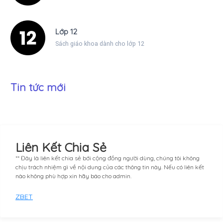
Lớp 12
Sách giáo khoa dành cho lớp 12
Tin tức mới
Liên Kết Chia Sẻ
** Đây là liên kết chia sẻ bới cộng đồng người dùng, chúng tôi không
chịu trách nhiệm gì về nội dung của các thông tin này. Nếu có liên kết
nào không phù hợp xin hãy báo cho admin.
ZBET