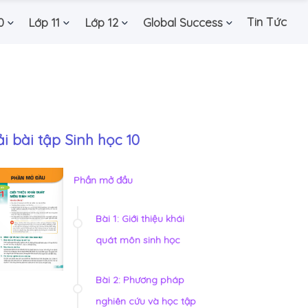
Tin Tức
0
Lớp 11
Lớp 12
Global Success
ải bài tập Sinh học 10
Phần mở đầu
Bài 1: Giới thiệu khái
quát môn sinh học
Bài 2: Phương pháp
nghiên cứu và học tập