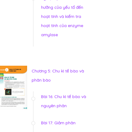
hưởng của yếu tố đến
hoạt tính và kiểm tra
hoạt tính của enzyme
amylase
Chương 5: Chu kì tế bào và
phân bào
Bài 16: Chu kì tế bào và
nguyên phân
Bài 17: Giảm phân