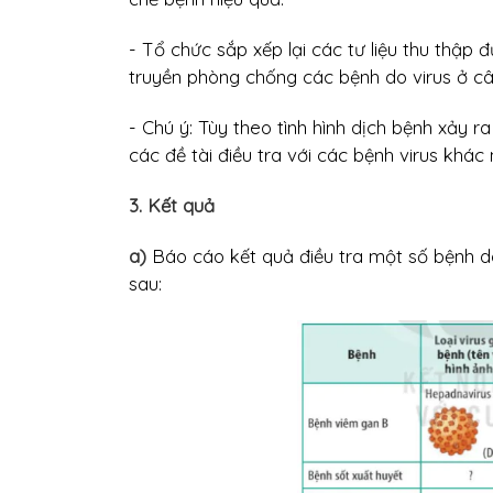
- Tổ chức sắp xếp lại các tư liệu thu thập 
truyền phòng chống các bệnh do virus ở câ
- Chú ý: Tùy theo tình hình dịch bệnh xảy 
các đề tài điều tra với các bệnh virus khá
3. Kết quả
a)
Báo cáo kết quả điều tra một số bệnh do 
sau: