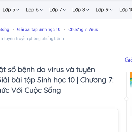
Lớp 5
Lớp 6
Lớp 7
Lớp 8
Lớp 9
Lớp 1
 Sống
Giải bài tập Sinh học 10
Chương 7: Virus
 và tuyên truyền phòng chống bệnh
Gi
ột số bệnh do virus và tuyên
ải bài tập Sinh học 10 | Chương 7:
 Thức Với Cuộc Sống