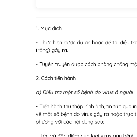
1. Mục đích
- Thực hiện được dự án hoặc đề tài điều tr
trồng) gây ra.
- Tuyên truyền được cách phòng chống một 
2. Cách tiến hành
a) Điều tra một số bệnh do virus ở người
- Tiến hành thu thập hình ảnh, tin tức qua 
về một số bệnh do virus gây ra hoặc trực t
phương với các nội dung sau:
+ Tên và đặc điểm của loại virus gây bệnh, 