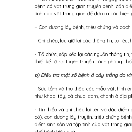
bệnh có vật trung gian truyền bệnh, cần đi
tính của vật trung gian để đưa ra các biện 
+ Con đường lây bệnh, triệu chứng và cách
- Ghi chép, lưu giữ lại các thông tin, tư liệu
- Tổ chức, sắp xếp lại các nguồn thông tin, 
thiết kế tờ rơi tuyên truyền cách phòng ch
b) Điều tra một số bệnh ở cây trồng do vi
- Sưu tầm và thu thập các mẫu vật, hình ả
như khoai tây, cà chua, cam, chanh ở địa 
- Tìm hiểu và ghi chép lại tên và đặc điểm 
có), con đường lây truyền, triệu chứng bện
điểm sinh sản và tập tính của vật trnng gi
chế bệnh hiệu quả.