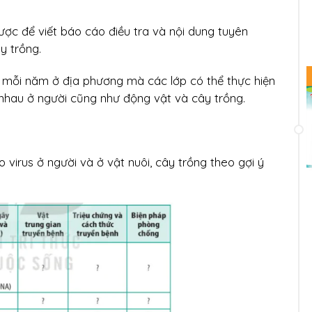
được để viết báo cáo điều tra và nội dung tuyên
y trồng.
ra mỗi năm ở địa phương mà các lớp có thể thực hiện
c nhau ở người cũng như động vật và cây trồng.
virus ở người và ở vật nuôi, cây trồng theo gợi ý