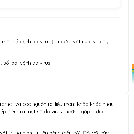
a một số bệnh do virus (ở người, vật nuôi và cây
số loại bệnh do virus.
internet và các nguồn tài liệu tham khảo khác nhau
iếp điều tra một số do virus thường gặp ở địa
vật trung gian truyền bệnh (nếu có). Đối với các