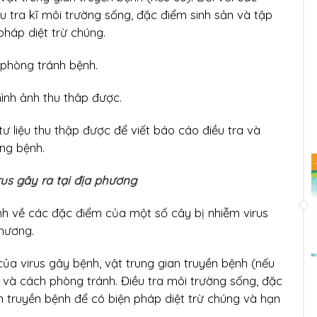
ều tra kĩ môi trường sống, đặc điểm sinh sản và tập
pháp diệt trừ chúng.
 phòng tránh bệnh.
, hình ảnh thu thâp được.
tư liệu thu thập được để viết báo cáo điều tra và
ống bệnh.
rus gây ra tại địa phương
nh về các đặc điểm của một số cây bị nhiễm virus
phương.
của virus gây bệnh, vật trung gian truyền bệnh (nếu
h và cách phòng tránh. Điều tra môi trường sống, đặc
an truyền bệnh để có biện pháp diệt trừ chúng và hạn