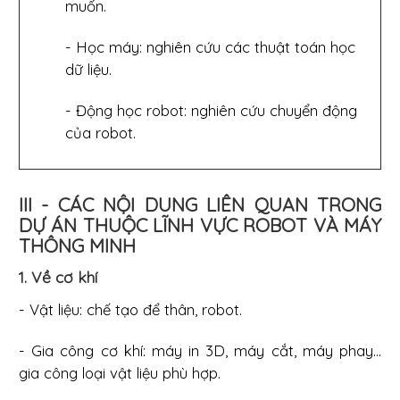
muốn.
- Học máy: nghiên cứu các thuật toán học
dữ liệu.
- Động học robot: nghiên cứu chuyển động
của robot.
III - CÁC NỘI DUNG LIÊN QUAN TRONG
DỰ ÁN THUỘC LĨNH VỰC ROBOT VÀ MÁY
THÔNG MINH
1. Về cơ khí
- Vật liệu: chế tạo để thân, robot.
- Gia công cơ khí: máy in 3D, máy cắt, máy phay...
gia công loại vật liệu phù hợp.