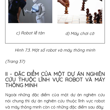
c) Robot lễ tân
d) Máy chơi cờ
Hình 7.3. Một số robot và máy thông minh
(Trang 37)
II - ĐẶC ĐIỂM CỦA MỘT DỰ ÁN NGHIÊN
CỨU THUỘC LĨNH VỰC ROBOT VÀ MÁY
THÔNG MINH
Ngoài những đặc điểm của một dự án nghiên cứu
nói chung thì dự án nghiên cứu thuộc lĩnh vực robot
và máy thông minh còn có những đặc điểm sau đây: