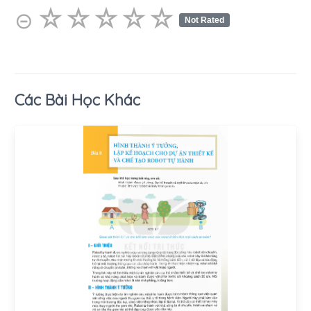
☆
★
☆
★
☆
★
☆
★
☆
★
⊝
Not Rated
Các Bài Học Khác