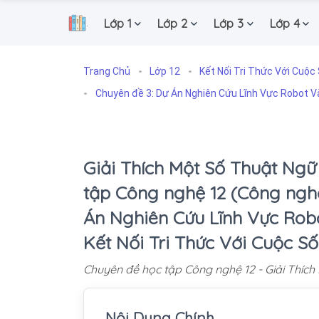
Lớp 1
Lớp 2
Lớp 3
Lớp 4
.
Trang Chủ
Lớp 12
Kết Nối Tri Thức Với Cuộc
Chuyên đề 3: Dự Án Nghiên Cứu Lĩnh Vực Robot 
Giải Thích Một Số Thuật Ngữ
tập Công nghệ 12 (Công nghệ
Án Nghiên Cứu Lĩnh Vực Robo
Kết Nối Tri Thức Với Cuộc S
Chuyên đề học tập Công nghệ 12 - Giải Thíc
Nội Dung Chính