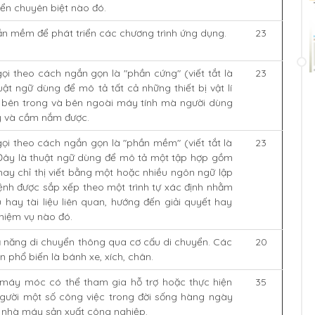
iển chuyên biệt nào đó.
ần mềm để phát triển các chương trình ứng dụng.
23
i theo cách ngắn gọn là "phần cứng" (viết tắt là
23
ật ngữ dùng để mô tả tất cả những thiết bị vật lí
 bên trong và bên ngoài máy tính mà người dùng
ấy và cầm nắm được.
ọi theo cách ngắn gọn là "phần mềm" (viết tắt là
23
ây là thuật ngữ dùng để mô tả một tập hợp gồm
hay chỉ thị viết bằng một hoặc nhiều ngôn ngữ lập
lệnh được sắp xếp theo một trình tự xác định nhằm
ệu hay tài liệu liên quan, hướng đến giải quyết hay
hiệm vụ nào đó.
ả năng di chuyển thông qua cơ cấu di chuyển. Các
20
n phổ biến là bánh xe, xích, chân.
y máy móc có thể tham gia hỗ trợ hoặc thực hiện
35
gười một số công việc trong đời sống hàng ngày
 nhà máy sản xuất công nghiệp.