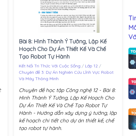
Ti
Mô
Vớ
Bài 8: Hình Thành Ý Tưởng, Lập Kế
Hoạch Cho Dự Án Thiết Kế Và Chế
Tạo Robot Tự Hành
Kết Nối Tri Thức Với Cuộc Sống
/
Lớp 12
/
Chuyên đề 3: Dự Án Nghiên Cứu Lĩnh Vực Robot
Và Máy Thông Minh
:
Chuyên đề học tập Công nghệ 12 - Bài 8:
Hình Thành Ý Tưởng, Lập Kế Hoạch Cho
Dự Án Thiết Kế Và Chế Tạo Robot Tự
Hành - Hướng dẫn xây dựng ý tưởng, lập
kế hoạch chi tiết cho dự án thiết kế, chế
tạo robot tự hành.