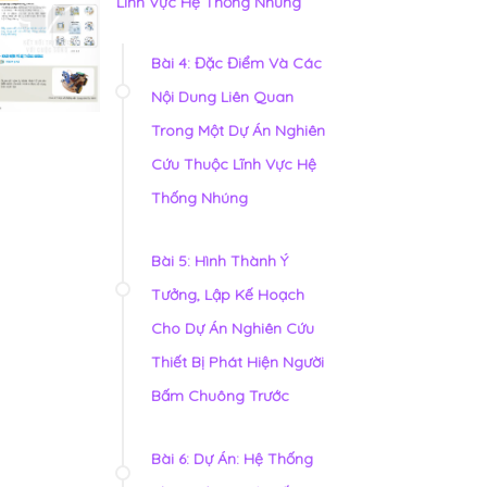
Lĩnh Vực Hệ Thống Nhúng
Bài 4: Đặc Điểm Và Các
Nội Dung Liên Quan
Trong Một Dự Án Nghiên
Cứu Thuộc Lĩnh Vực Hệ
Thống Nhúng
Bài 5: Hình Thành Ý
Tưởng, Lập Kế Hoạch
Cho Dự Án Nghiên Cứu
Thiết Bị Phát Hiện Người
Bấm Chuông Trước
Bài 6: Dự Án: Hệ Thống