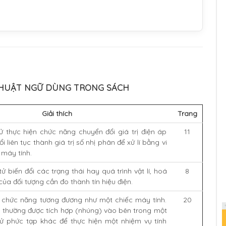
THUẬT NGỮ DÙNG TRONG SÁCH
Giải thích
Trang
ử thực hiện chức năng chuyển đổi giá trị điện áp
11
ổi liên tục thành giá trị số nhị phân để xử lí bằng vi
 máy tính.
 tử biến đổi các trạng thái hay quá trình vật lí, hoá
8
. của đối tượng cần đo thành tín hiệu điện.
 chức năng tương đương như một chiếc máy tính.
20
 thường được tích hợp (nhúng) vào bên trong một
tử phức tạp khác để thực hiện một nhiệm vụ tính