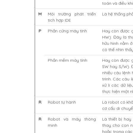
toán và điều kh
M
Môi trường phát triển
Là hệ thống ph
tích hợp IDE
P
Phần cứng máy tính
Hay còn được gọ
HW). Đây là thu
hữu hình nằm ở
có thể nhìn th
Phần mềm máy tính
Hay còn được g
SW hay S/W). Đ
nhiều câu lệnh 
trình. Các câu 
xử lí các dữ li
thực hiện một n
R
Robot tự hành
Là robot có kh
cơ cấu di chuyể
R
Robot và máy thông
Là thiết bị ha
minh
thay cho con n
hoặc trong các