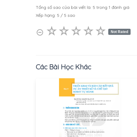
Tổng số sao của bài viết là:
5
trong
1
đánh giá
Xếp hạng:
5
/
5
sao
☆
★
☆
★
☆
★
☆
★
☆
★
⊝
Not Rated
Các Bài Học Khác