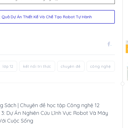
t Quả Dự Án Thiết Kế Và Chế Tạo Robot Tự Hành
.
lớp 12
kết nối tri thức
chuyên đề
công nghệ
g Sách | Chuyên đề học tập Công nghệ 12
ề 3: Dự Án Nghiên Cứu Lĩnh Vực Robot Và Máy
 Với Cuộc Sống