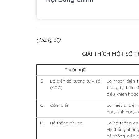
(Trang 51)
GIẢI THÍCH MỘT SỐ 
Thuật ngữ
B
Bộ biến đổi tương tự – số
Là mạch điện t
(ADC)
tương tự, biến đ
điều khiển hoặc
C
Cảm biến
Là thiết bị điện
học, sinh học,..
H
Hệ thống nhúng
Là hệ thống có
Hệ thống nhúng
hệ thống điện 