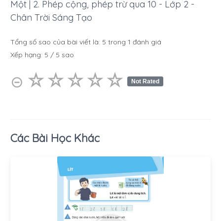
Một | 2. Phép cộng, phép trừ qua 10 - Lớp 2 -
Chân Trời Sáng Tạo
Tổng số sao của bài viết là:
5
trong
1
đánh giá
Xếp hạng:
5
/
5
sao
☆
★
☆
★
☆
★
☆
★
☆
★
⊝
Not Rated
Các Bài Học Khác