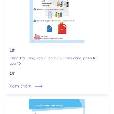
Lít
Chân Trời Sáng Tạo
/
Lớp 2
/
2. Phép cộng, phép trừ
qua 10
Lít
⟶
Xem thêm