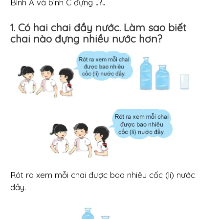
Bình A và bình C đựng
..?..
1. Có hai chai đầy nước. Làm sao biết
chai nào đựng nhiều nước hơn?
Rót ra xem mỗi chai được bao nhiêu cốc (li) nước
đầy.