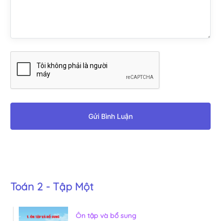
Gửi Bình Luận
Toán 2 - Tập Một
Ôn tập và bổ sung