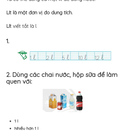
Lít là một đơn vị đo dung tích.
Lít
viết tắt là l.
1.
2. Dùng các chai nước, hộp sữa để làm
quen với:
1 l
Nhiều hơn 1 l