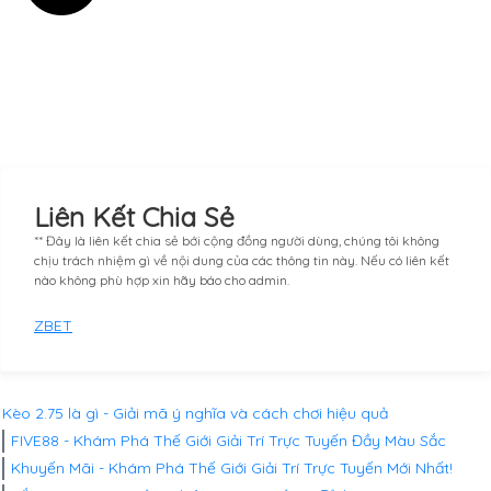
Liên Kết Chia Sẻ
** Đây là liên kết chia sẻ bới cộng đồng người dùng, chúng tôi không
chịu trách nhiệm gì về nội dung của các thông tin này. Nếu có liên kết
nào không phù hợp xin hãy báo cho admin.
ZBET
Kèo 2.75 là gì - Giải mã ý nghĩa và cách chơi hiệu quả
FIVE88 - Khám Phá Thế Giới Giải Trí Trực Tuyến Đầy Màu Sắc
Khuyến Mãi - Khám Phá Thế Giới Giải Trí Trực Tuyến Mới Nhất!