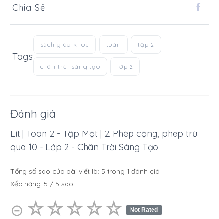
Chia Sẻ
.
sách giáo khoa
toán
tập 2
Tags
chân trời sáng tạo
lớp 2
Đánh giá
Lít | Toán 2 - Tập Một | 2. Phép cộng, phép trừ
qua 10 - Lớp 2 - Chân Trời Sáng Tạo
Tổng số sao của bài viết là:
5
trong
1
đánh giá
Xếp hạng:
5
/
5
sao
☆
★
☆
★
☆
★
☆
★
☆
★
⊝
Not Rated