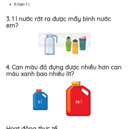
Ít hơn 1
l
3. 1 l nước rớt ra được mấy bình nước
em?
4. Can màu đỏ đựng được nhiều hơn can
màu xanh bao nhiêu lít?
Hoạt động thực tế