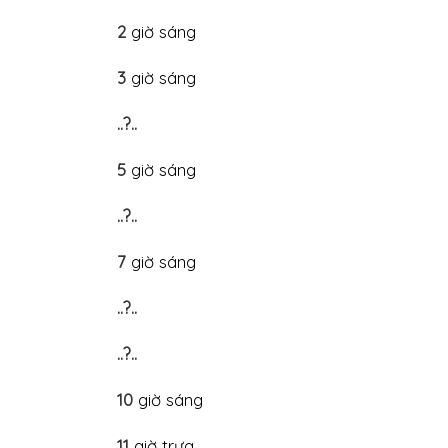
2
giờ sáng
3
giờ sáng
..?..
5
giờ sáng
..?..
7
giờ sáng
..?..
..?..
10
giờ sáng
11
giờ trưa