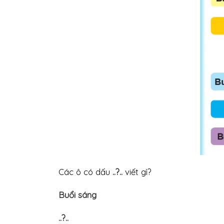
Các ô có dấu
..?..
viết gì?
Buổi sáng
..?..