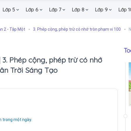
Lớp 5
Lớp 6
Lớp 7
Lớp 8
Lớp 9
Lớp 1
n 2 - Tập Một
3. Phép cộng, phép trừ có nhớ tròn phạm vi 100
N
To
| 3. Phép cộng, phép trừ có nhớ
hân Trời Sáng Tạo
h trong một ngày.