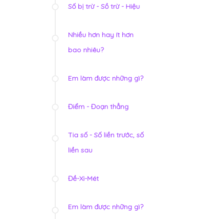
Số bị trừ - Sồ trừ - Hiệu
Nhiều hơn hay ít hơn
bao nhiêu?
Em làm được những gì?
Điểm - Đoạn thẳng
Tia số - Số liền trước, số
liền sau
Đề-Xi-Mét
Em làm được những gì?