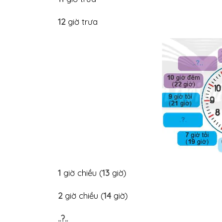
12
giờ trưa
1
giờ chiều (
13
giờ)
2
giờ chiều (
14
giờ)
..?..