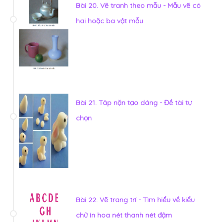
Bài 20. Vẽ tranh theo mẫu - Mẫu vẽ có
hai hoặc ba vật mẫu
Bài 21. Tâp nặn tạo dáng - Đề tài tự
chọn
Bài 22. Vẽ trang trí - Tìm hiểu về kiểu
chữ in hoa nét thanh nét đậm