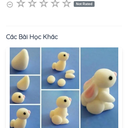
☆
★
☆
★
☆
★
☆
★
☆
★
⊝
Not Rated
Các Bài Học Khác