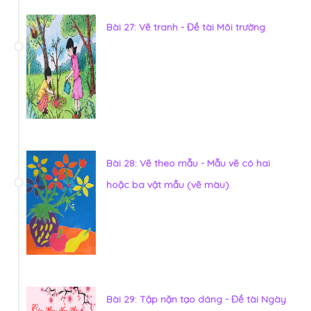
Bài 27: Vẽ tranh - Đề tài Môi trường
Bài 28: Vẽ theo mẫu - Mẫu vẽ có hai
hoặc ba vật mẫu (vẽ màu)
Bài 29: Tập nặn tạo dáng - Đề tài Ngày