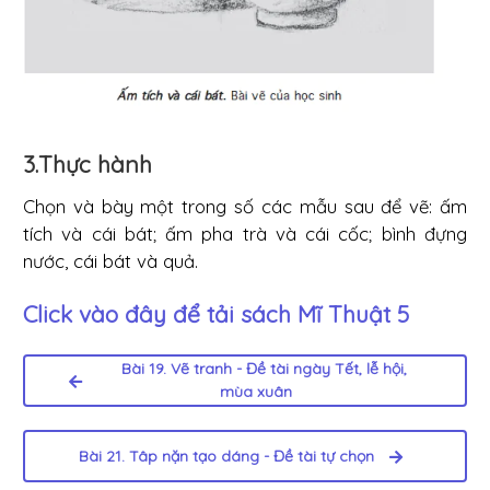
3.Thực hành
Chọn và bày một trong số các mẫu sau để vẽ: ấm
tích và cái bát; ấm pha trà và cái cốc; bình đựng
nước, cái bát và quả.
Click vào đây để tải sách
Mĩ Thuật 5
Bài 19. Vẽ tranh - Đề tài ngày Tết, lễ hội,
mùa xuân
Bài 21. Tâp nặn tạo dáng - Đề tài tự chọn