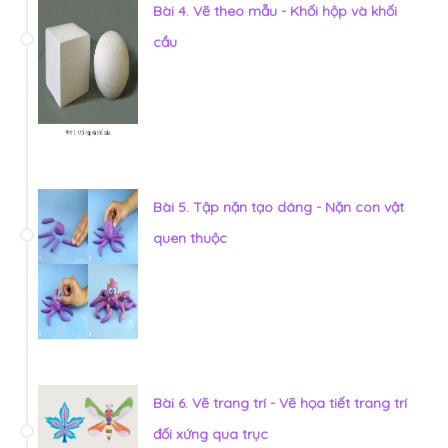
Bài 4. Vẽ theo mẫu - Khối hộp và khối
cầu
Bài 5. Tập nặn tạo dáng - Nặn con vật
quen thuộc
Bài 6. Vẽ trang trí - Vẽ họa tiết trang trí
đối xứng qua trục