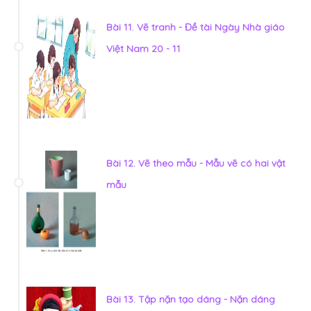
Bài 11. Vẽ tranh - Đề tài Ngày Nhà giáo
Việt Nam 20 - 11
Bài 12. Vẽ theo mẫu - Mẫu vẽ có hai vật
mẫu
Bài 13. Tập nặn tạo dáng - Nặn dáng