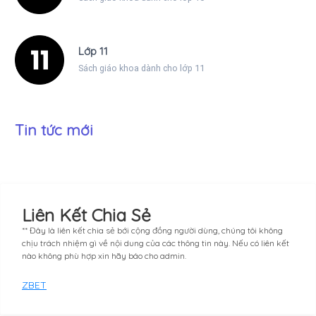
Lớp 11
Sách giáo khoa dành cho lớp 11
Tin tức mới
Liên Kết Chia Sẻ
** Đây là liên kết chia sẻ bới cộng đồng người dùng, chúng tôi không
chịu trách nhiệm gì về nội dung của các thông tin này. Nếu có liên kết
nào không phù hợp xin hãy báo cho admin.
ZBET