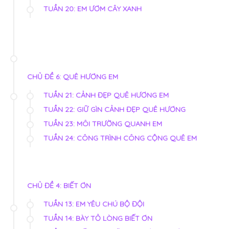
TUẦN 20: EM ƯƠM CÂY XANH
CHỦ ĐỀ 6: QUÊ HƯƠNG EM
TUẦN 21: CẢNH ĐẸP QUÊ HƯƠNG EM
TUẦN 22: GIỮ GÌN CẢNH ĐẸP QUÊ HƯƠNG
TUẦN 23: MÔI TRƯỜNG QUANH EM
TUẦN 24: CÔNG TRÌNH CÔNG CỘNG QUÊ EM
CHỦ ĐỀ 4: BIẾT ƠN
TUẦN 13: EM YÊU CHÚ BỘ ĐỘI
TUẦN 14: BÀY TỎ LÒNG BIẾT ƠN