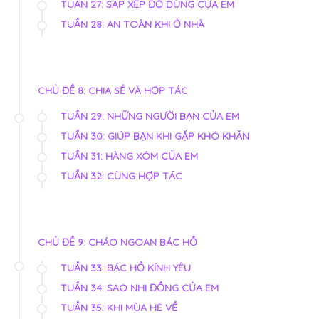
TUẦN 27: SẮP XẾP ĐỒ DÙNG CỦA EM
TUẦN 28: AN TOÀN KHI Ở NHÀ
CHỦ ĐỀ 8: CHIA SẺ VÀ HỢP TÁC
TUẦN 29: NHỮNG NGƯỜI BẠN CỦA EM
TUẦN 30: GIÚP BẠN KHI GẶP KHÓ KHĂN
TUẦN 31: HÀNG XÓM CỦA EM
TUẦN 32: CÙNG HỢP TÁC
CHỦ ĐỀ 9: CHÁO NGOAN BÁC HỒ
TUẦN 33: BÁC HỒ KÍNH YÊU
TUẦN 34: SAO NHI ĐỒNG CỦA EM
TUẦN 35: KHI MÙA HÈ VỀ