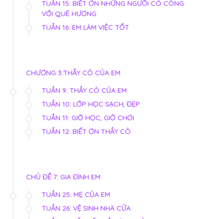
TUẦN 15: BIẾT ƠN NHỮNG NGƯỜI CÓ CÔNG
VỚI QUÊ HƯƠNG
TUẦN 16: EM LÀM VIỆC TỐT
CHƯƠNG 3:THẦY CÔ CỦA EM
TUẦN 9: THẦY CÔ CỦA EM
TUẦN 10: LỚP HỌC SẠCH, ĐẸP
TUẦN 11: GIỜ HỌC, GIỜ CHƠI
TUẦN 12: BIẾT ƠN THẦY CÔ
CHỦ ĐỀ 7: GIA ĐÌNH EM
TUẦN 25: MẸ CỦA EM
TUẦN 26: VỆ SINH NHÀ CỬA