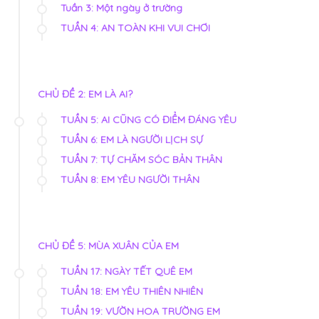
Tuần 3: Một ngày ở trường
TUẦN 4: AN TOÀN KHI VUI CHƠI
CHỦ ĐỀ 2: EM LÀ AI?
TUẦN 5: AI CŨNG CÓ ĐIỂM ĐÁNG YÊU
TUẦN 6: EM LÀ NGƯỜI LỊCH SỰ
TUẦN 7: TỰ CHĂM SÓC BẢN THÂN
TUẦN 8: EM YÊU NGƯỜI THÂN
CHỦ ĐỀ 5: MÙA XUÂN CỦA EM
TUẦN 17: NGÀY TẾT QUÊ EM
TUẦN 18: EM YÊU THIÊN NHIÊN
TUẦN 19: VƯỜN HOA TRƯỜNG EM