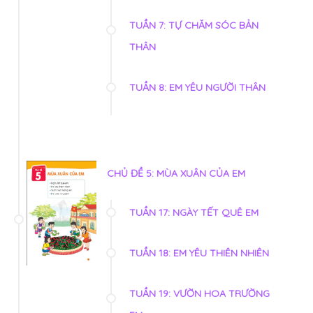
TUẦN 7: TỰ CHĂM SÓC BẢN
THÂN
TUẦN 8: EM YÊU NGƯỜI THÂN
CHỦ ĐỀ 5: MÙA XUÂN CỦA EM
TUẦN 17: NGÀY TẾT QUÊ EM
TUẦN 18: EM YÊU THIÊN NHIÊN
TUẦN 19: VƯỜN HOA TRƯỜNG