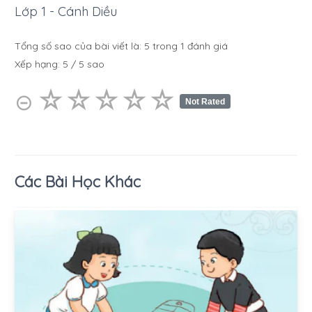
Lớp 1 - Cánh Diều
Tổng số sao của bài viết là:
5
trong
1
đánh giá
Xếp hạng:
5
/
5
sao
☆
★
☆
★
☆
★
☆
★
☆
★
⊝
Not Rated
Các Bài Học Khác