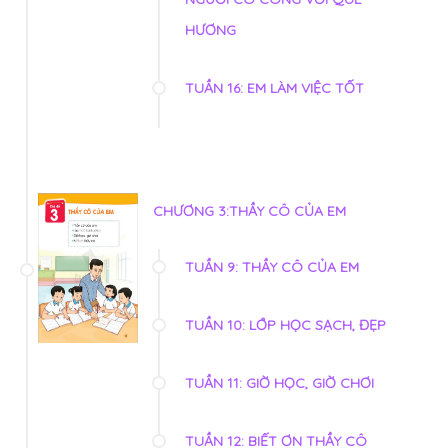
HƯƠNG
TUẦN 16: EM LÀM VIỆC TỐT
CHƯƠNG 3:THẦY CÔ CỦA EM
TUẦN 9: THẦY CÔ CỦA EM
TUẦN 10: LỚP HỌC SẠCH, ĐẸP
TUẦN 11: GIỜ HỌC, GIỜ CHƠI
TUẦN 12: BIẾT ƠN THẦY CÔ