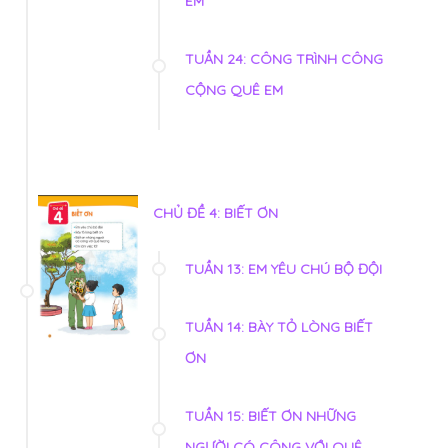
EM
TUẦN 24: CÔNG TRÌNH CÔNG
CỘNG QUÊ EM
CHỦ ĐỀ 4: BIẾT ƠN
TUẦN 13: EM YÊU CHÚ BỘ ĐỘI
TUẦN 14: BÀY TỎ LÒNG BIẾT
ƠN
TUẦN 15: BIẾT ƠN NHỮNG
NGƯỜI CÓ CÔNG VỚI QUÊ