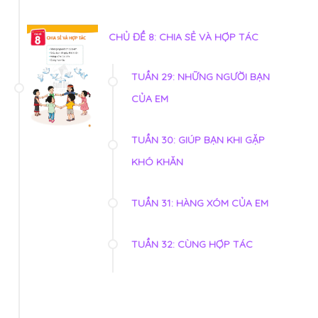
CHỦ ĐỀ 8: CHIA SẺ VÀ HỢP TÁC
TUẦN 29: NHỮNG NGƯỜI BẠN
CỦA EM
TUẦN 30: GIÚP BẠN KHI GẶP
KHÓ KHĂN
TUẦN 31: HÀNG XÓM CỦA EM
TUẦN 32: CÙNG HỢP TÁC