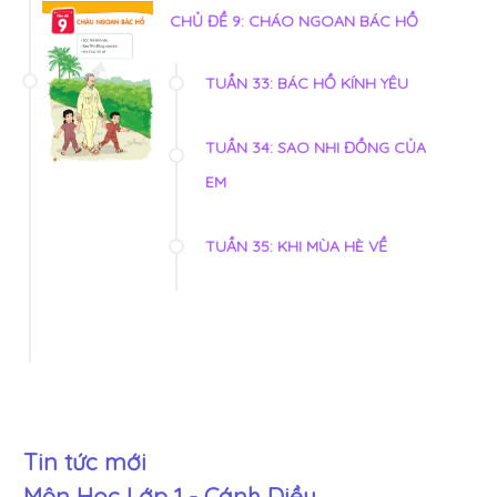
CHỦ ĐỀ 9: CHÁO NGOAN BÁC HỒ
TUẦN 33: BÁC HỒ KÍNH YÊU
TUẦN 34: SAO NHI ĐỒNG CỦA
EM
TUẦN 35: KHI MÙA HÈ VỀ
Tin tức mới
Môn Học Lớp 1 - Cánh Diều