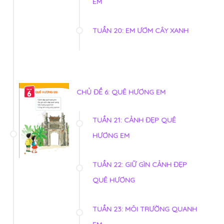
EM
TUẦN 20: EM ƯƠM CÂY XANH
CHỦ ĐỀ 6: QUÊ HƯƠNG EM
TUẦN 21: CẢNH ĐẸP QUÊ
HƯƠNG EM
TUẦN 22: GIỮ GÌN CẢNH ĐẸP
QUÊ HƯƠNG
TUẦN 23: MÔI TRƯỜNG QUANH