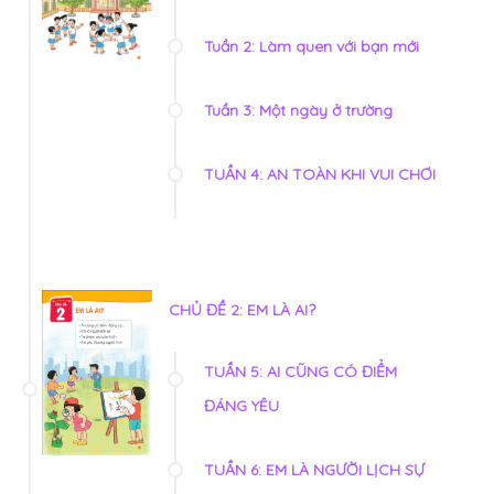
Tuần 2: Làm quen với bạn mới
Tuần 3: Một ngày ở trường
TUẦN 4: AN TOÀN KHI VUI CHƠI
CHỦ ĐỀ 2: EM LÀ AI?
TUẦN 5: AI CŨNG CÓ ĐIỂM
ĐÁNG YÊU
TUẦN 6: EM LÀ NGƯỜI LỊCH SỰ