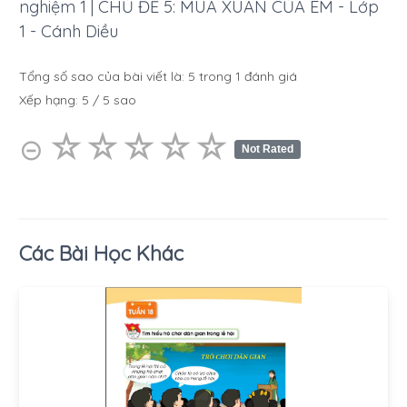
nghiệm 1 | CHỦ ĐỀ 5: MÙA XUÂN CỦA EM - Lớp
1 - Cánh Diều
Tổng số sao của bài viết là:
5
trong
1
đánh giá
Xếp hạng:
5
/
5
sao
☆
★
☆
★
☆
★
☆
★
☆
★
⊝
Not Rated
Các Bài Học Khác