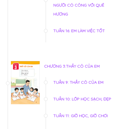
NGƯỜI CÓ CÔNG VỚI QUÊ
HƯƠNG
TUẦN 16: EM LÀM VIỆC TỐT
CHƯƠNG 3:THẦY CÔ CỦA EM
TUẦN 9: THẦY CÔ CỦA EM
TUẦN 10: LỚP HỌC SẠCH, ĐẸP
TUẦN 11: GIỜ HỌC, GIỜ CHƠI