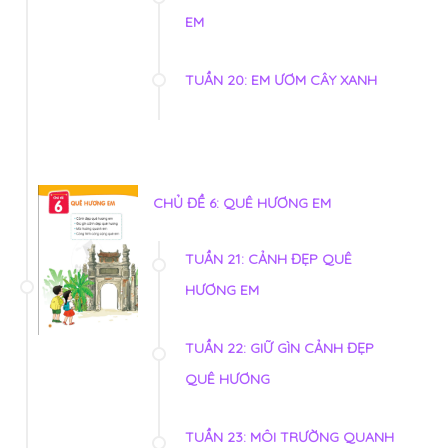
EM
TUẦN 20: EM ƯƠM CÂY XANH
CHỦ ĐỀ 6: QUÊ HƯƠNG EM
TUẦN 21: CẢNH ĐẸP QUÊ
HƯƠNG EM
TUẦN 22: GIỮ GÌN CẢNH ĐẸP
QUÊ HƯƠNG
TUẦN 23: MÔI TRƯỜNG QUANH