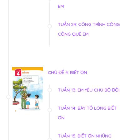
EM
TUẦN 24: CÔNG TRÌNH CÔNG
CỘNG QUÊ EM
CHỦ ĐỀ 4: BIẾT ƠN
TUẦN 13: EM YÊU CHÚ BỘ ĐỘI
TUẦN 14: BÀY TỎ LÒNG BIẾT
ƠN
TUẦN 15: BIẾT ƠN NHỮNG