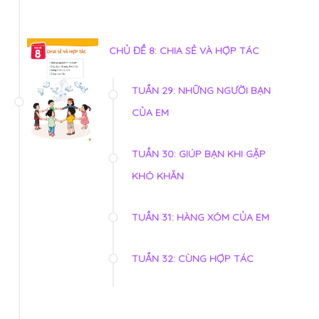
CHỦ ĐỀ 8: CHIA SẺ VÀ HỢP TÁC
TUẦN 29: NHỮNG NGƯỜI BẠN
CỦA EM
TUẦN 30: GIÚP BẠN KHI GẶP
KHÓ KHĂN
TUẦN 31: HÀNG XÓM CỦA EM
TUẦN 32: CÙNG HỢP TÁC