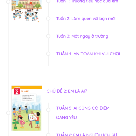
Tuần 1: Trường tiểu học của em
Tuần 2: Làm quen với bạn mới
Tuần 3: Một ngày ở trường
TUẦN 4: AN TOÀN KHI VUI CHƠI
CHỦ ĐỀ 2: EM LÀ AI?
TUẦN 5: AI CŨNG CÓ ĐIỂM
ĐÁNG YÊU
TUẦN 6: EM LÀ NGƯỜI LỊCH SỰ