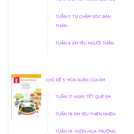
TUẦN 7: TỰ CHĂM SÓC BẢN
THÂN
TUẦN 8: EM YÊU NGƯỜI THÂN
CHỦ ĐỀ 5: MÙA XUÂN CỦA EM
TUẦN 17: NGÀY TẾT QUÊ EM
TUẦN 18: EM YÊU THIÊN NHIÊN
TUẦN 19: VƯỜN HOA TRƯỜNG