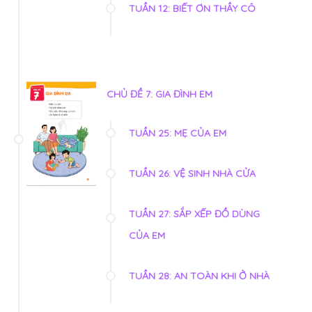
TUẦN 12: BIẾT ƠN THẦY CÔ
CHỦ ĐỀ 7: GIA ĐÌNH EM
TUẦN 25: MẸ CỦA EM
TUẦN 26: VỆ SINH NHÀ CỬA
TUẦN 27: SẮP XẾP ĐỒ DÙNG
CỦA EM
TUẦN 28: AN TOÀN KHI Ở NHÀ