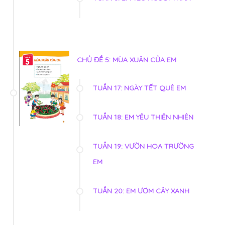
CHỦ ĐỀ 5: MÙA XUÂN CỦA EM
TUẦN 17: NGÀY TẾT QUÊ EM
TUẦN 18: EM YÊU THIÊN NHIÊN
TUẦN 19: VƯỜN HOA TRƯỜNG
EM
TUẦN 20: EM ƯƠM CÂY XANH