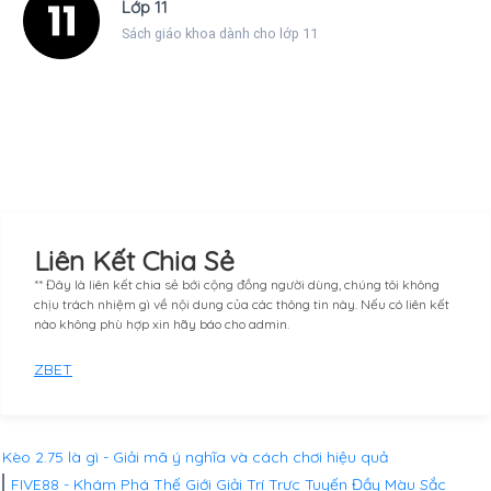
Lớp 11
Sách giáo khoa dành cho lớp 11
Liên Kết Chia Sẻ
** Đây là liên kết chia sẻ bới cộng đồng người dùng, chúng tôi không
chịu trách nhiệm gì về nội dung của các thông tin này. Nếu có liên kết
nào không phù hợp xin hãy báo cho admin.
ZBET
Kèo 2.75 là gì - Giải mã ý nghĩa và cách chơi hiệu quả
FIVE88 - Khám Phá Thế Giới Giải Trí Trực Tuyến Đầy Màu Sắc