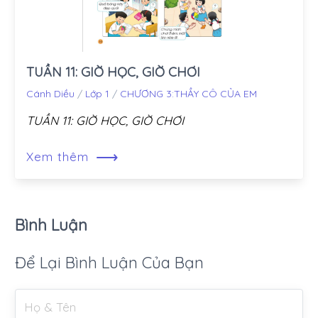
TUẦN 11: GIỜ HỌC, GIỜ CHƠI
Cánh Diều
/
Lớp 1
/
CHƯƠNG 3:THẦY CÔ CỦA EM
TUẦN 11: GIỜ HỌC, GIỜ CHƠI
⟶
Xem thêm
Bình Luận
Để Lại Bình Luận Của Bạn