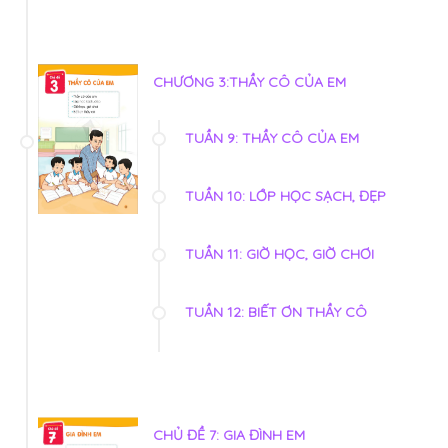
CHƯƠNG 3:THẦY CÔ CỦA EM
TUẦN 9: THẦY CÔ CỦA EM
TUẦN 10: LỚP HỌC SẠCH, ĐẸP
TUẦN 11: GIỜ HỌC, GIỜ CHƠI
TUẦN 12: BIẾT ƠN THẦY CÔ
CHỦ ĐỀ 7: GIA ĐÌNH EM