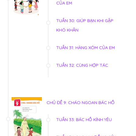
CỦA EM
TUẦN 30: GIÚP BẠN KHI GẶP
KHÓ KHĂN
TUẦN 31: HÀNG XÓM CỦA EM
TUẦN 32: CÙNG HỢP TÁC
CHỦ ĐỀ 9: CHÁO NGOAN BÁC HỒ
TUẦN 33: BÁC HỒ KÍNH YÊU