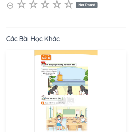
☆
★
☆
★
☆
★
☆
★
☆
★
⊝
Not Rated
Các Bài Học Khác