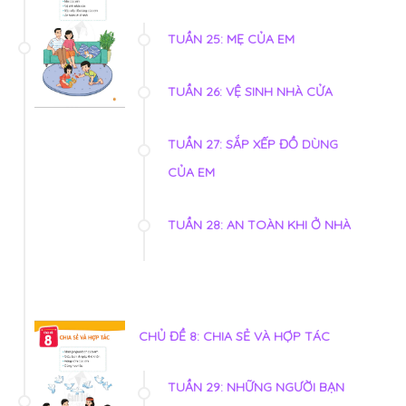
TUẦN 25: MẸ CỦA EM
TUẦN 26: VỆ SINH NHÀ CỬA
TUẦN 27: SẮP XẾP ĐỒ DÙNG
CỦA EM
TUẦN 28: AN TOÀN KHI Ở NHÀ
CHỦ ĐỀ 8: CHIA SẺ VÀ HỢP TÁC
TUẦN 29: NHỮNG NGƯỜI BẠN