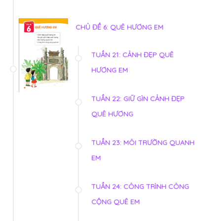
CHỦ ĐỀ 6: QUÊ HƯƠNG EM
TUẦN 21: CẢNH ĐẸP QUÊ
HƯƠNG EM
TUẦN 22: GIỮ GÌN CẢNH ĐẸP
QUÊ HƯƠNG
TUẦN 23: MÔI TRƯỜNG QUANH
EM
TUẦN 24: CÔNG TRÌNH CÔNG
CỘNG QUÊ EM