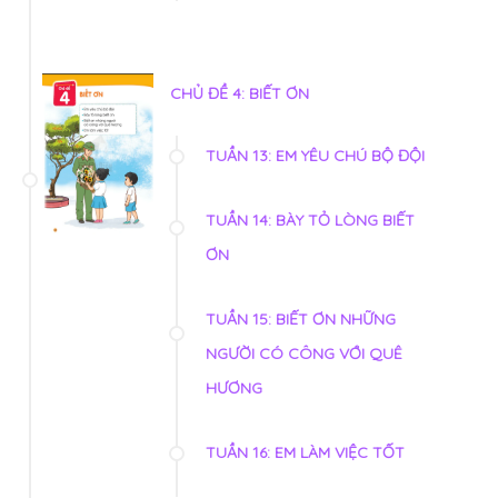
CHỦ ĐỀ 4: BIẾT ƠN
TUẦN 13: EM YÊU CHÚ BỘ ĐỘI
TUẦN 14: BÀY TỎ LÒNG BIẾT
ƠN
TUẦN 15: BIẾT ƠN NHỮNG
NGƯỜI CÓ CÔNG VỚI QUÊ
HƯƠNG
TUẦN 16: EM LÀM VIỆC TỐT