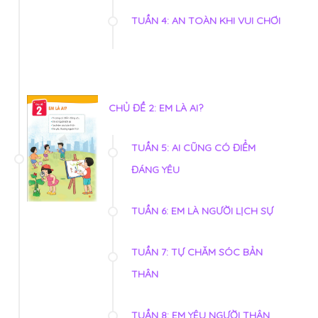
TUẦN 4: AN TOÀN KHI VUI CHƠI
CHỦ ĐỀ 2: EM LÀ AI?
TUẦN 5: AI CŨNG CÓ ĐIỂM
ĐÁNG YÊU
TUẦN 6: EM LÀ NGƯỜI LỊCH SỰ
TUẦN 7: TỰ CHĂM SÓC BẢN
THÂN
TUẦN 8: EM YÊU NGƯỜI THÂN