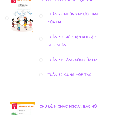
TUẦN 29: NHỮNG NGƯỜI BẠN
CỦA EM
TUẦN 30: GIÚP BẠN KHI GẶP
KHÓ KHĂN
TUẦN 31: HÀNG XÓM CỦA EM
TUẦN 32: CÙNG HỢP TÁC
CHỦ ĐỀ 9: CHÁO NGOAN BÁC HỒ