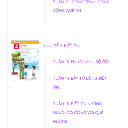
TUẦN 24: CÔNG TRÌNH CÔNG
CỘNG QUÊ EM
CHỦ ĐỀ 4: BIẾT ƠN
TUẦN 13: EM YÊU CHÚ BỘ ĐỘI
TUẦN 14: BÀY TỎ LÒNG BIẾT
ƠN
TUẦN 15: BIẾT ƠN NHỮNG
NGƯỜI CÓ CÔNG VỚI QUÊ
HƯƠNG