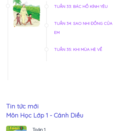
TUẦN 33: BÁC HỒ KÍNH YÊU
TUẦN 34: SAO NHI ĐỒNG CỦA
EM
TUẦN 35: KHI MÙA HÈ VỀ
Tin tức mới
Môn Học Lớp 1 - Cánh Diều
Toán 1