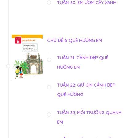
TUẦN 20: EM ƯƠM CÂY XANH
CHỦ ĐỀ 6: QUÊ HƯƠNG EM
TUẦN 21: CẢNH ĐẸP QUÊ
HƯƠNG EM
TUẦN 22: GIỮ GÌN CẢNH ĐẸP
QUÊ HƯƠNG
TUẦN 23: MÔI TRƯỜNG QUANH
EM