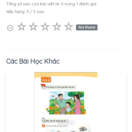
Tổng số sao của bài viết là:
5
trong
1
đánh giá
Xếp hạng:
5
/
5
sao
☆
★
☆
★
☆
★
☆
★
☆
★
⊝
Not Rated
Các Bài Học Khác