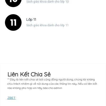
Sách giáo khoa dành cho lớp 10
Lớp 11
Sách giáo khoa dành cho lớp 11
Liên Kết Chia Sẻ
** Đây là liên kết chia sẻ bới cộng đồng người dùng, chúng tôi không
chịu trách nhiệm gì về nội dung của các thông tin này. Nếu có liên kết
nào không phù hợp xin hãy báo cho admin.
ZBET