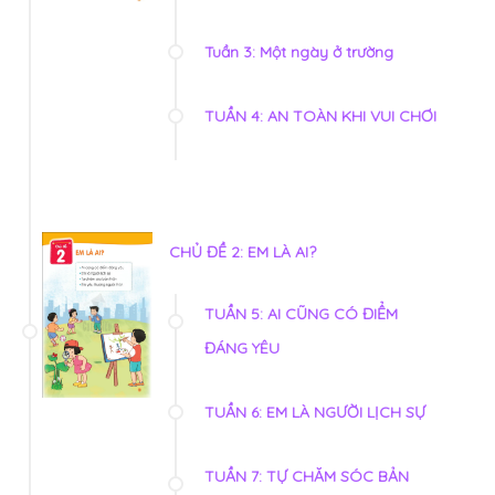
Tuần 3: Một ngày ở trường
TUẦN 4: AN TOÀN KHI VUI CHƠI
CHỦ ĐỀ 2: EM LÀ AI?
TUẦN 5: AI CŨNG CÓ ĐIỂM
ĐÁNG YÊU
TUẦN 6: EM LÀ NGƯỜI LỊCH SỰ
TUẦN 7: TỰ CHĂM SÓC BẢN