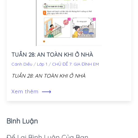
TUẦN 28: AN TOÀN KHI Ở NHÀ
Cánh Diều
/
Lớp 1
/
CHỦ ĐỀ 7: GIA ĐÌNH EM
TUẦN 28: AN TOÀN KHI Ở NHÀ
⟶
Xem thêm
Bình Luận
Để Lại Bình Luận Của Bạn