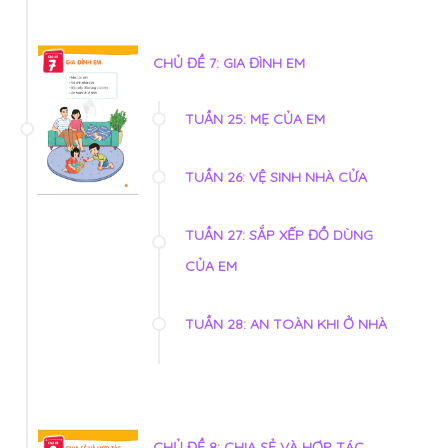
CHỦ ĐỀ 7: GIA ĐÌNH EM
TUẦN 25: MẸ CỦA EM
TUẦN 26: VỆ SINH NHÀ CỬA
TUẦN 27: SẮP XẾP ĐỒ DÙNG
CỦA EM
TUẦN 28: AN TOÀN KHI Ở NHÀ
CHỦ ĐỀ 8: CHIA SẺ VÀ HỢP TÁC