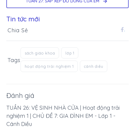
TUẦN 27: SẮP XẾP ĐỒ DÙNG CỦA EM
Tin tức mới
Chia Sẻ
.
sách giáo khoa
lớp 1
Tags
hoạt động trải nghiệm 1
cánh diều
Đánh giá
TUẦN 26: VỆ SINH NHÀ CỬA | Hoạt động trải
nghiệm 1 | CHỦ ĐỀ 7: GIA ĐÌNH EM - Lớp 1 -
Cánh Diều