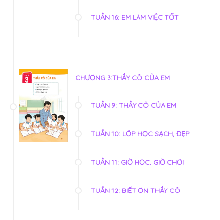
TUẦN 16: EM LÀM VIỆC TỐT
CHƯƠNG 3:THẦY CÔ CỦA EM
TUẦN 9: THẦY CÔ CỦA EM
TUẦN 10: LỚP HỌC SẠCH, ĐẸP
TUẦN 11: GIỜ HỌC, GIỜ CHƠI
TUẦN 12: BIẾT ƠN THẦY CÔ