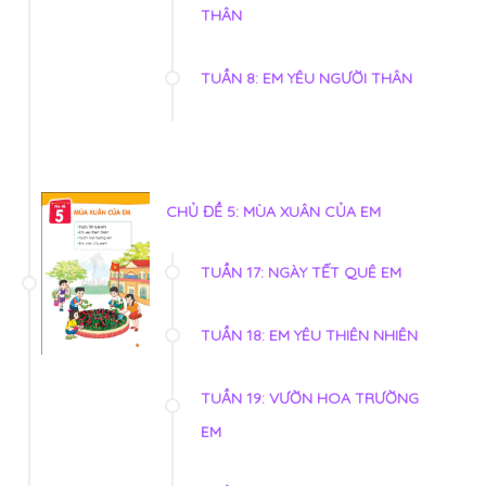
THÂN
TUẦN 8: EM YÊU NGƯỜI THÂN
CHỦ ĐỀ 5: MÙA XUÂN CỦA EM
TUẦN 17: NGÀY TẾT QUÊ EM
TUẦN 18: EM YÊU THIÊN NHIÊN
TUẦN 19: VƯỜN HOA TRƯỜNG
EM