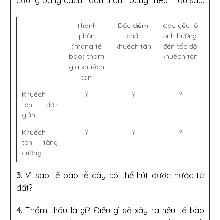
cường bằng cách hoàn thành bảng theo mẫu sau:
Thành
Đặc điểm
Các yếu tố
phần
chất
ảnh hưởng
(màng tế
khuếch tán
đến tốc độ
bào) tham
khuếch tán
gia khuếch
tán
Khuếch
?
?
?
tán đơn
giản
Khuếch
?
?
?
tán tăng
cường
3.
Vì sao tế bào rễ cây có thể hút được nước từ
đất?
4.
Thẩm thấu là gì? Điều gì sẽ xảy ra nếu tế bào