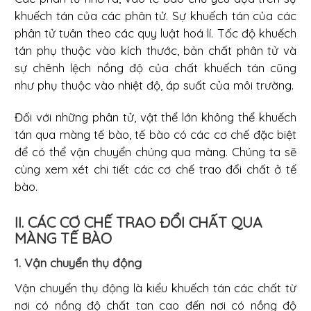
khuếch tán của các phân tử. Sự khuếch tán của các
phân tử tuân theo các quy luật hoá lí. Tốc độ khuếch
tán phụ thuộc vào kích thước, bản chất phân tử và
sự chênh lệch nồng độ của chất khuếch tán cũng
như phụ thuộc vào nhiệt độ, áp suất của môi trường.
Đối với những phân tử, vật thể lớn không thể khuếch
tán qua màng tế bào, tế bào có các cơ chế đặc biệt
để có thể vận chuyển chúng qua màng. Chúng ta sẽ
cùng xem xét chi tiết các cơ chế trao đổi chất ở tế
bào.
II. CÁC CƠ CHẾ TRAO ĐỔI CHẤT QUA
MÀNG TẾ BÀO
1. Vận chuyển thụ động
Vận chuyển thụ động là kiểu khuếch tán các chất từ
nơi có nồng độ chất tan cao đến nơi có nồng độ