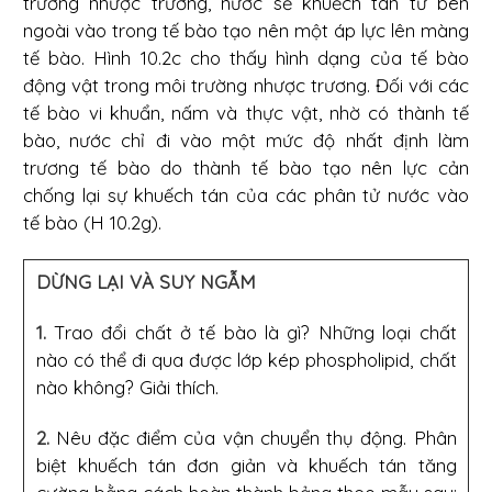
trường nhược trương, nước sẽ khuếch tán từ bên
ngoài vào trong tế bào tạo nên một áp lực lên màng
tế bào. Hình 10.2c cho thấy hình dạng của tế bào
động vật trong môi trường nhược trương. Đối với các
tế bào vi khuẩn, nấm và thực vật, nhờ có thành tế
bào, nước chỉ đi vào một mức độ nhất định làm
trương tế bào do thành tế bào tạo nên lực cản
chống lại sự khuếch tán của các phân tử nước vào
tế bào (H 10.2g).
DỪNG LẠI VÀ SUY NGẪM
1.
Trao đổi chất ở tế bào là gì? Những loại chất
nào có thể đi qua được lớp kép phospholipid, chất
nào không? Giải thích.
2.
Nêu đặc điểm của vận chuyển thụ động. Phân
biệt khuếch tán đơn giản và khuếch tán tăng