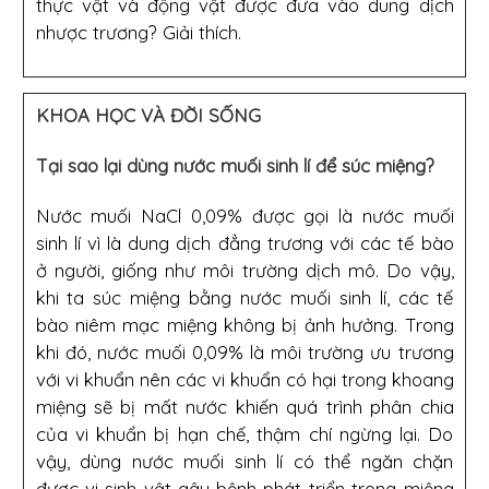
thực vật và động vật được đưa vào dung dịch
nhược trương? Giải thích.
KHOA HỌC VÀ ĐỜI SỐNG
Tại sao lại dùng nước muối sinh lí để súc miệng?
Nước muối NaCl 0,09% được gọi là nước muối
sinh lí vì là dung dịch đẳng trương với các tế bào
ở người, giống như môi trường dịch mô. Do vậy,
khi ta súc miệng bằng nước muối sinh lí, các tế
bào niêm mạc miệng không bị ảnh hưởng. Trong
khi đó, nước muối 0,09% là môi trường ưu trương
với vi khuẩn nên các vi khuẩn có hại trong khoang
miệng sẽ bị mất nước khiến quá trình phân chia
của vi khuẩn bị hạn chế, thậm chí ngừng lại. Do
vậy, dùng nước muối sinh lí có thể ngăn chặn
được vi sinh vật gây bệnh phát triển trong miệng