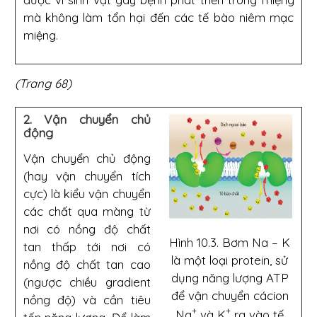
mà không làm tổn hại đến các tế bào niêm mạc
miệng.
(Trang 68)
2. Vận chuyển chủ
động
Vận chuyển chủ động
(hay vận chuyển tích
cực) là kiểu vận chuyển
các chất qua màng từ
nơi có nồng độ chất
Hình 10.3. Bơm Na – K
tan thấp tới nơi có
là một loại protein, sử
nồng độ chất tan cao
dụng năng lượng ATP
(ngược chiều gradient
để vận chuyển cácion
nồng độ) và cần tiêu
+
+
Na
và K
ra vào tế