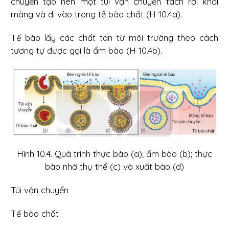
chuyển tạo nên một túi vận chuyển tách rời khỏi
màng và đi vào trong tế bào chất (H 10.4a).
Tế bào lấy các chất tan từ môi trường theo cách
tương tự được gọi là ẩm bào (H 10.4b).
Hình 10.4. Quá trình thực bào (a); ẩm bào (b); thực
bào nhờ thụ thể (c) và xuất bào (d)
Túi vận chuyển
Tế bào chất