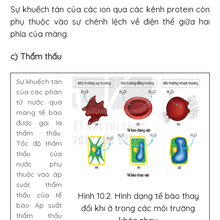
Sự khuếch tán của các ion qua các kênh protein còn
phụ thuộc vào sự chênh lệch về điện thế giữa hai
phía của màng.
c) Thẩm thấu
Sự khuếch tán
của các phân
tử nước qua
màng tế bào
được gọi là
thẩm thấu.
Tốc độ thẩm
thấu của
nước phụ
thuộc vào áp
suất thẩm
Hình 10.2. Hình dạng tế bào thay
thấu của tế
bào. Áp suất
đổi khi ở trong các môi trường
thẩm thấu