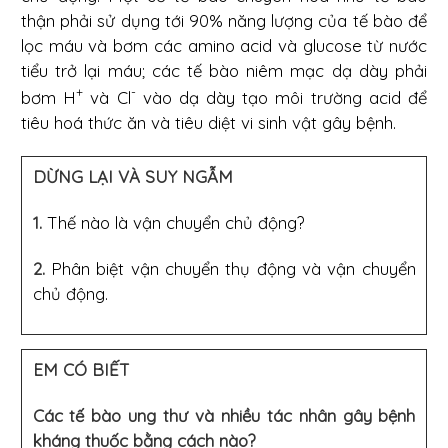
thận phải sử dụng tới 90% năng lượng của tế bào để
lọc máu và bơm các amino acid và glucose từ nước
tiểu trở lại máu; các tế bào niêm mạc dạ dày phải
+
-
bơm H
và Cl
vào dạ dày tạo môi trường acid để
tiêu hoá thức ăn và tiêu diệt vi sinh vật gây bệnh.
DỪNG LẠI VÀ SUY NGẪM
1.
Thế nào là vận chuyển chủ động?
2.
Phân biệt vận chuyển thụ động và vận chuyển
chủ động.
EM CÓ BIẾT
Các tế bào ung thư và nhiều tác nhân gây bệnh
kháng thuốc bằng cách nào?