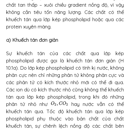
chất tan thấp – xuôi chiều gradient nồng độ, vì vậy
không cần tiêu tốn năng lượng. Các chất có thể
khuếch tán qua lớp kép phospholipid hoặc qua các
protein xuyên màng.
a) Khuếch tán đơn giản
Sự khuếch tán của các chất qua lớp kép
phospholipid được gọi là khuếch tán đơn giản (H
10.1a). Do lớp kép phospholipid có tính kị nước, không
phân cực nên chỉ những phân tử không phân cực và
các phân tử có kích thước nhỏ mới có thể đi qua.
Các ion dù có kích thước nhỏ cũng không thể khuếch
tán qua lớp kép phospholipid, trong khi đó những
phân tử nhỏ như
hay nước vẫn có thể
khuếch tán qua. Tốc độ khuếch tán qua lớp kép
phospholipid phụ thuộc vào bản chất của chất
khuếch tán, sự chênh lệch nồng độ các chất bên