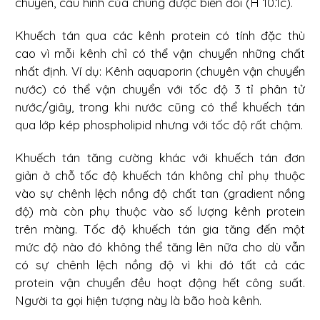
chuyển, cấu hình của chúng được biến đổi (H 10.1c).
Khuếch tán qua các kênh protein có tính đặc thù
cao vì mỗi kênh chỉ có thể vận chuyển những chất
nhất định. Ví dụ: Kênh aquaporin (chuyên vận chuyển
nước) có thể vận chuyển với tốc độ 3 tỉ phân tử
nước/giây, trong khi nước cũng có thể khuếch tán
qua lớp kép phospholipid nhưng với tốc độ rất chậm.
Khuếch tán tăng cường khác với khuếch tán đơn
giản ở chỗ tốc độ khuếch tán không chỉ phụ thuộc
vào sự chênh lệch nồng độ chất tan (gradient nồng
độ) mà còn phụ thuộc vào số lượng kênh protein
trên màng. Tốc độ khuếch tán gia tăng đến một
mức độ nào đó không thể tăng lên nữa cho dù vẫn
có sự chênh lệch nồng độ vì khi đó tất cả các
protein vận chuyển đều hoạt động hết công suất.
Người ta gọi hiện tượng này là bão hoà kênh.