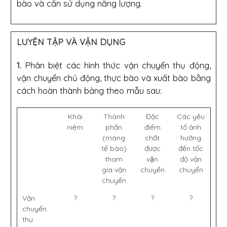
bào và cần sử dụng năng lượng.
LUYỆN TẬP VÀ VẬN DỤNG
1.
Phân biệt các hình thức vận chuyển thụ động,
vận chuyển chủ động, thực bào và xuất bào bằng
cách hoàn thành bảng theo mẫu sau:
Khái
Thành
Đặc
Các yếu
niệm
phần
điểm
tố ảnh
(màng
chất
hưởng
tế bào)
được
đến tốc
tham
vận
độ vận
gia vận
chuyển
chuyển
chuyển
Vận
?
?
?
?
chuyển
thụ