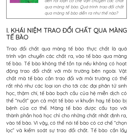
đến rối loạn cơ chế vận chuyển các chất
qua màng tế bào. Quá trình trao đổi chất
qua màng tế
bào diễn ra như thế nào?
I. KHÁI NIỆM TRAO ĐỔI CHẤT QUA MÀNG
TẾ BÀO
Trao đổi chất qua màng tế bào thực chất là quá
trình vận chuyển các chất ra, vào tế bào qua màng
tế bào. Tế bào không thể tồn tại nếu không có hoạt
động trao đổi chất với môi trường bên ngoài. Vật
chất mà tế bào cần trao đổi với môi trường có thể
rất nhỏ như các loại ion cho tới các đại phân tử sinh
học, thậm chí, tế bào bạch cầu của hệ miễn dịch có
thể “nuốt” gọn cả một tế bào vi khuẩn hay tế bào bị
bệnh của cơ thể. Màng tế bào được cấu tạo với
thành phần hoá học chỉ cho những chất nhất định ra,
vào tế bào. Vì vậy, có thể nói tế bào có cơ chế “chọn
lọc” và kiểm soát sự trao đổi chất. Tế bào cần lấy