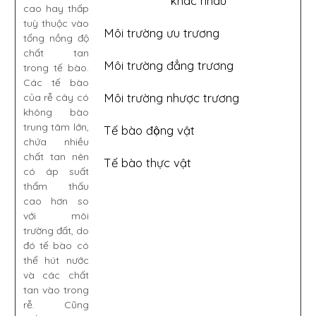
khác nhau
cao hay thấp
tuỳ thuộc vào
Môi trường ưu trương
tổng nồng độ
chất tan
Môi trường đẳng trương
trong tế bào.
Các tế bào
Môi trường nhược trương
của rễ cây có
không bào
trung tâm lớn,
Tế bào động vật
chứa nhiều
chất tan nên
Tế bào thực vật
có áp suất
thẩm thấu
cao hơn so
với môi
trường đất, do
đó tế bào có
thể hút nước
và các chất
tan vào trong
rễ. Cũng