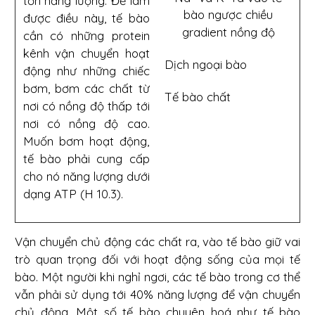
tốn năng lượng. Để làm
bào ngược chiều
được điều này, tế bào
gradient nồng độ
cần có những protein
kênh vận chuyển hoạt
Dịch ngoại bào
động như những chiếc
bơm, bơm các chất từ
Tế bào chất
nơi có nồng độ thấp tới
nơi có nồng độ cao.
Muốn bơm hoạt động,
tế bào phải cung cấp
cho nó năng lượng dưới
dạng ATP (H 10.3).
Vận chuyển chủ động các chất ra, vào tế bào giữ vai
trò quan trọng đối với hoạt động sống của mọi tế
bào. Một người khi nghỉ ngơi, các tế bào trong cơ thể
vẫn phải sử dụng tới 40% năng lượng để vận chuyển
chủ động. Một số tế bào chuyên hoá như tế bào