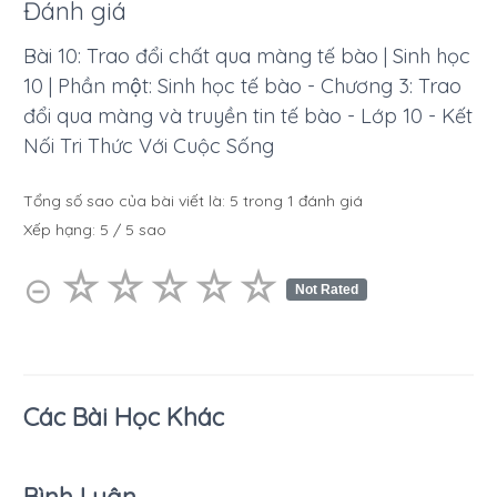
Đánh giá
Bài 10: Trao đổi chất qua màng tế bào | Sinh học
10 | Phần một: Sinh học tế bào - Chương 3: Trao
đổi qua màng và truyền tin tế bào - Lớp 10 - Kết
Nối Tri Thức Với Cuộc Sống
Tổng số sao của bài viết là:
5
trong
1
đánh giá
Xếp hạng:
5
/
5
sao
☆
★
☆
★
☆
★
☆
★
☆
★
⊝
Not Rated
Các Bài Học Khác
Bình Luận