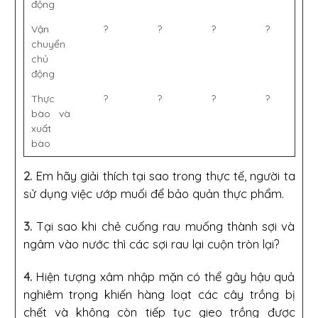
động
Vận
?
?
?
?
chuyển
chủ
động
Thực
?
?
?
?
bào và
xuất
bào
2.
Em hãy giải thích tại sao trong thực tế, người ta
sử dụng việc ướp muối để bảo quản thực phẩm.
3.
Tại sao khi chẻ cuống rau muống thành sợi và
ngâm vào nước thì các sợi rau lại cuộn tròn lại?
4.
Hiện tượng xâm nhập mặn có thể gây hậu quả
nghiêm trọng khiến hàng loạt các cây trồng bị
chết và không còn tiếp tục gieo trồng được