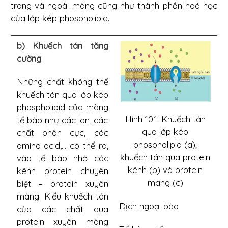
trong và ngoài màng cũng như thành phần hoá học
của lớp kép phospholipid.
b) Khuếch tán tăng
cường
Những chất không thể
khuếch tán qua lớp kép
phospholipid của màng
Hình 10.1. Khuếch tán
tế bào như các ion, các
qua lớp kép
chất phân cực, các
phospholipid (a);
amino acid,... có thể ra,
khuếch tán qua protein
vào tế bào nhờ các
kênh (b) và protein
kênh protein chuyên
mang (c)
biệt – protein xuyên
màng. Kiểu khuếch tán
Dịch ngoại bào
của các chất qua
protein xuyên màng