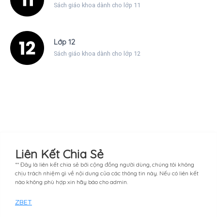
Sách giáo khoa dành cho lớp 11
Lớp 12
Sách giáo khoa dành cho lớp 12
Liên Kết Chia Sẻ
** Đây là liên kết chia sẻ bới cộng đồng người dùng, chúng tôi không
chịu trách nhiệm gì về nội dung của các thông tin này. Nếu có liên kết
nào không phù hợp xin hãy báo cho admin.
ZBET