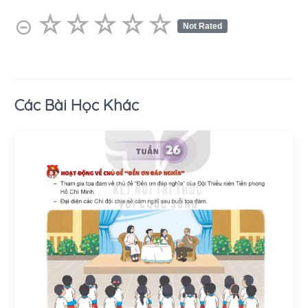
☆
★
☆
★
☆
★
☆
★
☆
★
⊝
Not Rated
Các Bài Học Khác