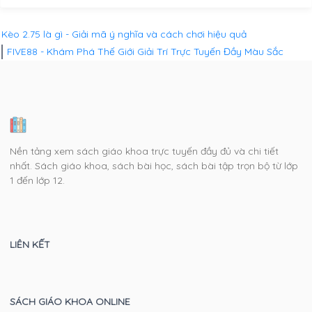
Kèo 2.75 là gì - Giải mã ý nghĩa và cách chơi hiệu quả
FIVE88 - Khám Phá Thế Giới Giải Trí Trực Tuyến Đầy Màu Sắc
Nền tảng xem sách giáo khoa trực tuyến đầy đủ và chi tiết
nhất. Sách giáo khoa, sách bài học, sách bài tập trọn bộ từ lớp
1 đến lớp 12.
LIÊN KẾT
SÁCH GIÁO KHOA ONLINE