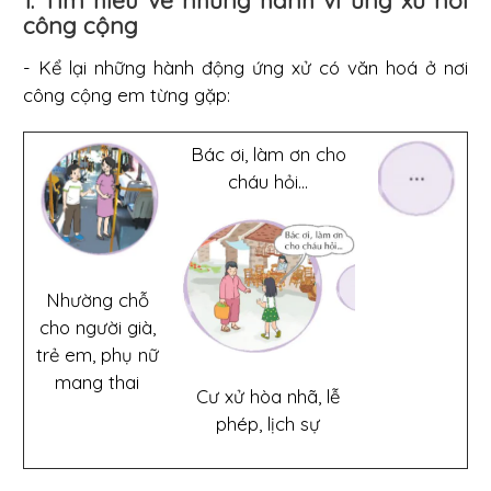
1. Tìm hiểu về những hành vi ứng xử nơi
công cộng
- Kể lại những hành động ứng xử có văn hoá ở nơi
công cộng em từng gặp:
Bác ơi, làm ơn cho
cháu hỏi...
Nhường chỗ
cho người già,
trẻ em, phụ nữ
mang thai
Cư xử hòa nhã, lễ
phép, lịch sự