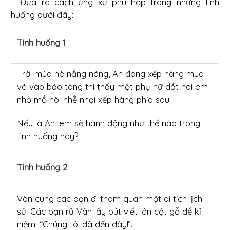
– Đưa ra cách ứng xử phù hợp trong những tình
huống dưới đây:
Tình huống 1
Trời mùa hè nắng nóng, An đang xếp hàng mua
vé vào bảo tàng thì thấy một phụ nữ dắt hai em
nhỏ mồ hôi nhễ nhại xếp hàng phía sau.
Nếu là An, em sẽ hành động như thế nào trong
tình huống này?
Tình huống 2
Vân cùng các bạn đi tham quan một di tích lịch
sử. Các bạn rủ Vân lấy bút viết lên cột gỗ để kỉ
niệm: “Chúng tôi đã đến đây!”.