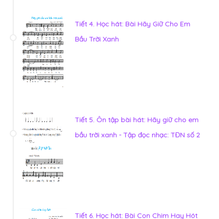
Tiết 4. Học hát: Bài Hãy Giữ Cho Em
Bầu Trời Xanh
Tiết 5. Ôn tập bài hát: Hãy giữ cho em
bầu trời xanh - Tập đọc nhạc: TĐN số 2
Tiết 6. Học hát: Bài Con Chim Hay Hót