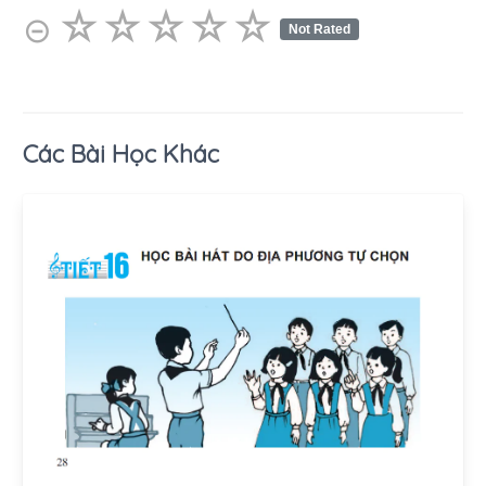
☆
★
☆
★
☆
★
☆
★
☆
★
⊝
Not Rated
Các Bài Học Khác