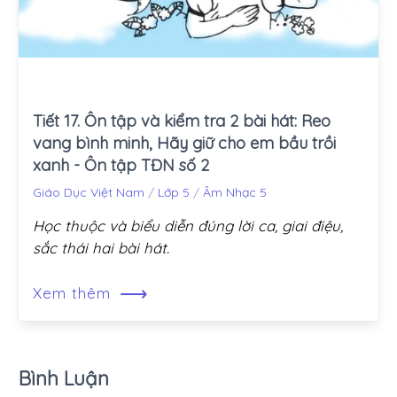
Tiết 17. Ôn tập và kiểm tra 2 bài hát: Reo
vang bình minh, Hãy giữ cho em bầu trồi
xanh - Ôn tập TĐN số 2
Giáo Dục Việt Nam
/
Lớp 5
/
Âm Nhạc 5
Học thuộc và biểu diễn đúng lời ca, giai điệu,
sắc thái hai bài hát.
⟶
Xem thêm
Bình Luận