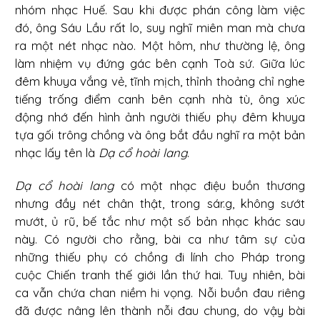
nhóm nhạc Huế. Sau khi được phán công làm việc
đó, ông Sáu Lầu rất lo, suy nghĩ miên man mà chưa
ra một nét nhạc nào. Một hôm, như thường lệ, ông
làm nhiệm vụ đứng gác bên cạnh Toà sứ. Giữa lúc
đêm khuya vắng vẻ, tĩnh mịch, thỉnh thoảng chỉ nghe
tiếng trống điểm canh bên cạnh nhà tù, ông xúc
động nhớ đến hình ảnh người thiếu phụ đêm khuya
tựa gối trông chồng và ông bắt đầu nghĩ ra một bản
nhạc lấy tên là
Dạ cổ hoài lang
.
Dạ cổ hoài lang
có một nhạc điệu buồn thương
nhưng đầy nét chân thật, trong sár.g, không sướt
mướt, ủ rũ, bế tắc như một số bản nhạc khác sau
này. Có người cho rằng, bài ca như tâm sự của
những thiếu phụ có chồng đi lính cho Pháp trong
cuộc Chiến tranh thế giới lần thứ hai. Tuy nhiên, bài
ca vẫn chứa chan niềm hi vọng. Nỗi buồn đau riêng
đã được nâng lên thành nỗi đau chung, do vậy bài