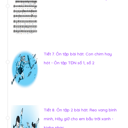
Tiết 7. Ôn tập bài hát: Con chim hay
hót - Ôn tập TĐN số 1, số 2
Tiết 8. Ôn tập 2 bài hát: Reo vang bình
minh, Hãy giữ cho em bầu trời xanh -
Nghe nhạc