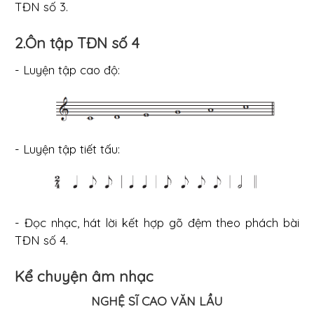
TĐN số 3.
2.Ôn tập TĐN số 4
- Luyện tập cao độ:
- Luyện tập tiết tấu:
- Đọc nhạc, hát lời kết hợp gõ đệm theo phách bài
TĐN số 4.
Kể chuyện âm nhạc
NGHỆ SĨ CAO VĂN LẦU