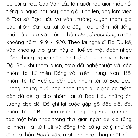
bè cùng học, Cao Văn Lầu là người học giỏi nhất, nổi
tiếng là người hát hay, đàn giỏi. Lớn lên, ông làm việc
ở Toà sứ Bạc Liêu và vẫn thường xuyên tham gia
các nhóm đàn ca tài tử ở đây. Tác phẩm nổi tiếng
nhất của Cao Văn Lầu là bản
Dạ cổ hoài lang
ra đời
khoảng năm 1919 - 1920. Theo lời nghệ sĩ Ba Du kể,
vào khoảng thời gian này ở Huế có một đoàn nhạc
gồm những nghệ nhân tên tuổi đi du lịch vào Nam
Bộ. Sau khi tham quan, trao đổi nghệ thuật với các
nhóm tài tử miền Đông và miền Trung Nam Bộ,
nhóm tài tử Huế có đến gặp nhóm tài tử Bạc Liêu.
Trong những buổi hoà nhạc thân ái, giọng ca tiếng
đàn đã để lại cho nhóm tài tử Bạc Liêu những ấn
tượng đẹp đẽ. Để ghi lại cuộc gặp gỡ đặc biệt đó,
nhóm tài tử Bạc Liêu phân công ông Sáu Lầu sáng
tác một bản nhạc trong thời gian ngắn để kịp tặng
lại nhóm tài tử Huế và đồng thời cũng có ý như để
đáp lại bản
Hành vân
, một bản nhạc hay nhất của