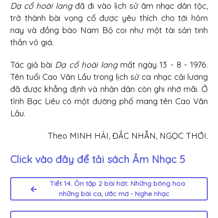
Dạ cổ hoài lang
đã đi vào lịch sử âm nhạc dân tộc,
trở thành bài vọng cổ được yêu thích cho tới hôm
nay và đồng bào Nam Bộ coi như một tài sản tinh
thần vô giá.
Tác giả bài
Dạ cổ hoài lang
mất ngày 13 - 8 - 1976.
Tên tuổi Cao Văn Lầu trong lịch sử ca nhạc cải lương
đã được khẳng định và nhân dân còn ghi nhớ mãi. Ở
tỉnh Bạc Liêu có một đường phố mang tên Cao Văn
Lầu.
Theo MINH HẢI, ĐẮC NHẪN, NGỌC THỚI.
Click vào đây để tải sách
Âm Nhạc 5
Tiết 14. Ôn tập 2 bài hát: Những bông hoa
những bài ca, ước mơ - Nghe nhạc