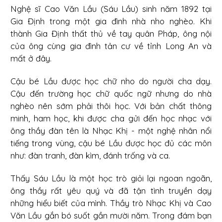
Nghệ sĩ Cao Văn Lầu (Sáu Lầu) sinh năm 1892 tại
Gia Định trong một gia đình nhà nho nghèo. Khi
thành Gia Định thất thủ về tay quân Pháp, ông nội
của ông cùng gia đình tản cư về tỉnh Long An và
mất ở đây.
Cậu bé Lầu được học chữ nho do người cha dạy.
Cậu đến trường học chữ quốc ngữ nhưng do nhà
nghèo nên sớm phải thôi học. Với bản chất thông
minh, ham học, khi được cha gửi đến học nhạc với
ông thầy đàn tên là Nhạc Khị - một nghệ nhân nổi
tiếng trong vùng, cậu bé Lầu được học đủ các môn
như: đàn tranh, đàn kìm, đánh trống và ca.
Thấy Sáu Lầu là một học trò giỏi lại ngoan ngoãn,
ông thầy rất yêu quý và đã tận tình truyền dạy
những hiểu biết của mình. Thầy trò Nhạc Khị và Cao
Văn Lầu gắn bó suốt gần mười năm. Trong đám bạn