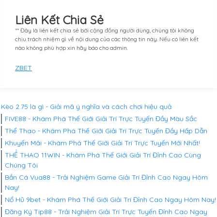
Liên Kết Chia Sẻ
** Đây là liên kết chia sẻ bới cộng đồng người dùng, chúng tôi không
chịu trách nhiệm gì về nội dung của các thông tin này. Nếu có liên kết
nào không phù hợp xin hãy báo cho admin.
ZBET
Kèo 2.75 là gì - Giải mã ý nghĩa và cách chơi hiệu quả
FIVE88 - Khám Phá Thế Giới Giải Trí Trực Tuyến Đầy Màu Sắc
Thể Thao - Khám Phá Thế Giới Giải Trí Trực Tuyến Đầy Hấp Dẫn
Khuyến Mãi - Khám Phá Thế Giới Giải Trí Trực Tuyến Mới Nhất!
THỂ THAO 11WIN - Khám Phá Thế Giới Giải Trí Đỉnh Cao Cùng
Chúng Tôi
Bắn Cá Vua88 - Trải Nghiệm Game Giải Trí Đỉnh Cao Ngay Hôm
Nay!
Nổ Hũ 9bet - Khám Phá Thế Giới Giải Trí Đỉnh Cao Ngay Hôm Nay!
Đăng Ký Tip88 - Trải Nghiệm Giải Trí Trực Tuyến Đỉnh Cao Ngay