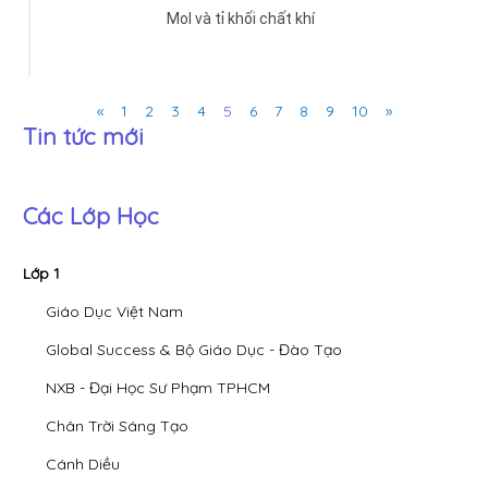
Mol và tỉ khối chất khí
Previous
Next
«
1
2
3
4
5
6
7
8
9
10
»
Tin tức mới
Các Lớp Học
Lớp 1
Giáo Dục Việt Nam
Global Success & Bộ Giáo Dục - Đào Tạo
NXB - Đại Học Sư Phạm TPHCM
Chân Trời Sáng Tạo
Cánh Diều