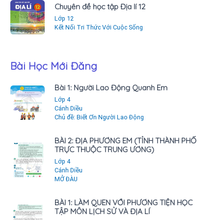
Chuyên đề học tập Địa lí 12
Lớp 12
Kết Nối Tri Thức Với Cuộc Sống
Bài Học Mới Đăng
Bài 1: Người Lao Động Quanh Em
Lớp 4
Cánh Diều
Chủ đề: Biết Ơn Người Lao Động
BÀI 2: ĐỊA PHƯƠNG EM (TỈNH THÀNH PHỐ
TRỰC THUỘC TRUNG ƯƠNG)
Lớp 4
Cánh Diều
MỞ ĐÀU
BÀI 1: LÀM QUEN VỚI PHƯƠNG TIỆN HỌC
TẬP MÔN LỊCH SỬ VÀ ĐỊA LÍ