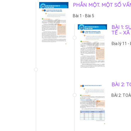
PHẦN MỘT. MỘT SỐ VẤN 
Bài 1 - Bài 5
BÀI 1: 
TẾ – X
Địa lý 11 - 
BÀI 2:
BÀI 2: TO