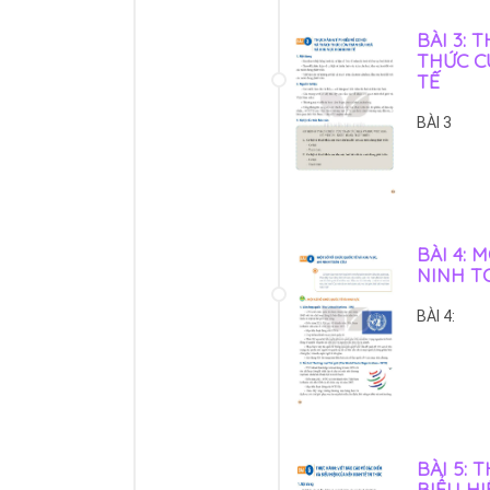
BÀI 3: 
THỨC C
TẾ
BÀI 3
BÀI 4:
NINH T
BÀI 4:
BÀI 5: 
BIỂU HI