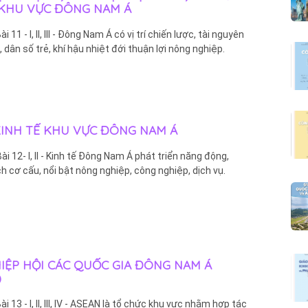
 KHU VỰC ĐÔNG NAM Á
Bài 11 - I, II, III - Đông Nam Á có vị trí chiến lược, tài nguyên
 dân số trẻ, khí hậu nhiệt đới thuận lợi nông nghiệp.
 KINH TẾ KHU VỰC ĐÔNG NAM Á
Bài 12- I, II - Kinh tế Đông Nam Á phát triển năng động,
h cơ cấu, nổi bật nông nghiệp, công nghiệp, dịch vụ.
 HIỆP HỘI CÁC QUỐC GIA ĐÔNG NAM Á
)
 Bài 13 - I, II, III, IV - ASEAN là tổ chức khu vực nhằm hợp tác