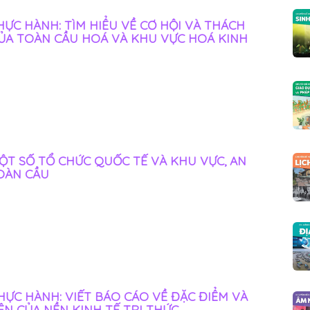
THỰC HÀNH: TÌM HIỂU VỀ CƠ HỘI VÀ THÁCH
ỦA TOÀN CẦU HOÁ VÀ KHU VỰC HOÁ KINH
 MỘT SỐ TỔ CHỨC QUỐC TẾ VÀ KHU VỰC, AN
OÀN CẦU
THỰC HÀNH: VIẾT BÁO CÁO VỀ ĐẶC ĐIỂM VÀ
ỆN CỦA NỀN KINH TẾ TRI THỨC