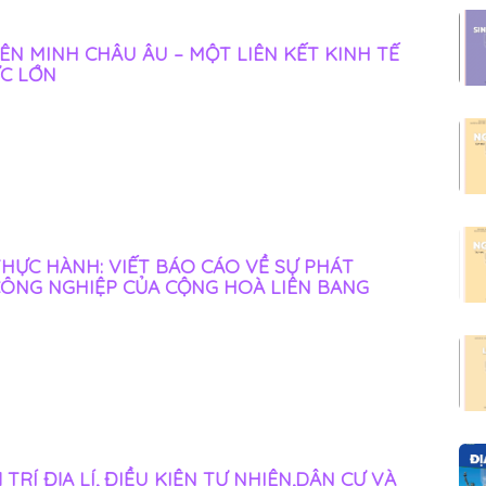
LIÊN MINH CHÂU ÂU – MỘT LIÊN KẾT KINH TẾ
C LỚN
 THỰC HÀNH: VIẾT BÁO CÁO VỀ SỰ PHÁT
CÔNG NGHIỆP CỦA CỘNG HOÀ LIÊN BANG
 VỊ TRÍ ĐỊA LÍ, ĐIỀU KIỆN TỰ NHIÊN,DÂN CƯ VÀ