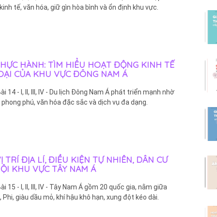
kinh tế, văn hóa, giữ gìn hòa bình và ổn định khu vực.
 THỰC HÀNH: TÌM HIỂU HOẠT ĐỘNG KINH TẾ
OẠI CỦA KHU VỰC ĐÔNG NAM Á
 Bài 14 - I, II, III, IV - Du lịch Đông Nam Á phát triển mạnh nhờ
 phong phú, văn hóa đặc sắc và dịch vụ đa dạng.
 VỊ TRÍ ĐỊA LÍ, ĐIỀU KIỆN TỰ NHIÊN, DÂN CƯ
HỘI KHU VỰC TÂY NAM Á
 Bài 15 - I, II, III, IV - Tây Nam Á gồm 20 quốc gia, nằm giữa
, Phi, giàu dầu mỏ, khí hậu khô hạn, xung đột kéo dài.