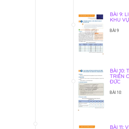
BÀI 9: 
KHU VỰ
BÀI 9
BÀI 10:
TRIỂN 
ĐỨC
BÀI 10:
BÀI 11: