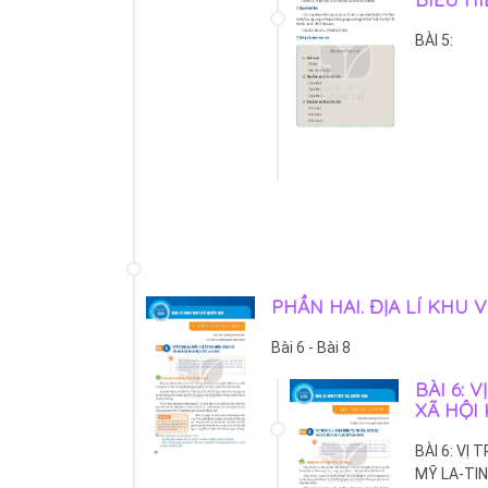
BÀI 5:
PHẦN HAI. ĐỊA LÍ KHU 
Bài 6 - Bài 8
BÀI 6: 
XÃ HỘI
BÀI 6: VỊ 
MỸ LA-TI