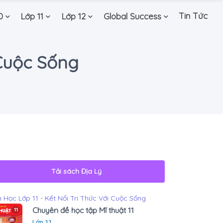
Tin Tức
0
Lớp 11
Lớp 12
Global Success
 Cuộc Sống
Tải sách
Địa Lý
 Học Lớp 11 - Kết Nối Tri Thức Với Cuộc Sống
Chuyên đề học tập Mĩ thuật 11
Lớp 11