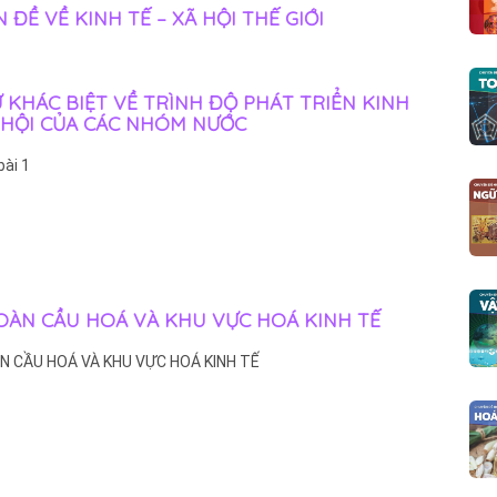
ĐỀ VỀ KINH TẾ – XÃ HỘI THẾ GIỚI
SỰ KHÁC BIỆT VỀ TRÌNH ĐỘ PHÁT TRIỂN KINH
Ã HỘI CỦA CÁC NHÓM NƯỚC
bài 1
 TOÀN CẦU HOÁ VÀ KHU VỰC HOÁ KINH TẾ
ÀN CẦU HOÁ VÀ KHU VỰC HOÁ KINH TẾ