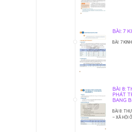
BÀI: 7 
BÀI: 7 KI
BÀI 8: 
PHÁT TR
BANG B
BÀI 8: TH
– XÃ HỘI 