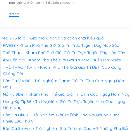
nào không phù hợp xin hãy báo cho admin.
ZBET
Kèo 2.75 là gì - Giải mã ý nghĩa và cách chơi hiệu quả
FIVE88 - Khám Phá Thế Giới Giải Trí Trực Tuyến Đầy Màu Sắc
Thể Thao - Khám Phá Thế Giới Giải Trí Trực Tuyến Đầy Hấp Dẫn
Khuyến Mãi - Khám Phá Thế Giới Giải Trí Trực Tuyến Mới Nhất!
THỂ THAO 11WIN - Khám Phá Thế Giới Giải Trí Đỉnh Cao Cùng
Chúng Tôi
Bắn Cá Vua88 - Trải Nghiệm Game Giải Trí Đỉnh Cao Ngay Hôm
Nay!
Nổ Hũ 9bet - Khám Phá Thế Giới Giải Trí Đỉnh Cao Ngay Hôm Nay!
Đăng Ký Tip88 - Trải Nghiệm Giải Trí Trực Tuyến Đỉnh Cao Ngay
Hôm Nay
Bắn Cá Uk88 - Trải Nghiệm Giải Trí Đỉnh Cao Với Những Cuộc
Phiêu Lưu Thú Vị
Bắn Cá Sunwin - Trải Nghiệm Giải Trí Đỉnh Cao Với Những Pha Bắn