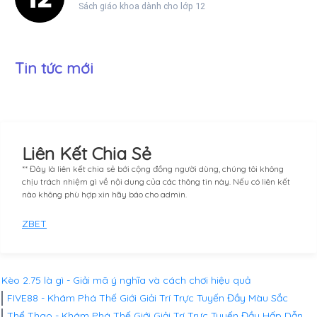
Sách giáo khoa dành cho lớp 12
Tin tức mới
Liên Kết Chia Sẻ
** Đây là liên kết chia sẻ bới cộng đồng người dùng, chúng tôi không
chịu trách nhiệm gì về nội dung của các thông tin này. Nếu có liên kết
nào không phù hợp xin hãy báo cho admin.
ZBET
Kèo 2.75 là gì - Giải mã ý nghĩa và cách chơi hiệu quả
FIVE88 - Khám Phá Thế Giới Giải Trí Trực Tuyến Đầy Màu Sắc
Thể Thao - Khám Phá Thế Giới Giải Trí Trực Tuyến Đầy Hấp Dẫn