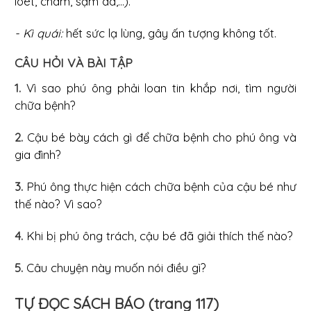
loét, chàm, sạm da,...).
- Kì quái:
hết sức lạ lùng, gây ấn tượng không tốt.
CÂU HỎI VÀ BÀI TẬP
1.
Vì sao phú ông phải loan tin khắp nơi, tìm người
chữa bệnh?
2.
Cậu bé bày cách gì để chữa bệnh cho phú ông và
gia đình?
3.
Phú ông thực hiện cách chữa bệnh của cậu bé như
thế nào? Vì sao?
4.
Khi bị phú ông trách, cậu bé đã giải thích thế nào?
5.
Câu chuyện này muốn nói điều gì?
TỰ ĐỌC SÁCH BÁO (trang 117)