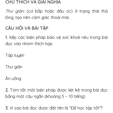
CHÚ THÍCH VÀ GIẢI NGHĨA
Thư giãn:
(cơ bắp hoặc đầu óc) ở trạng thái thả
lỏng, tạo nên cảm giác thoải mái.
CÂU HỎI VÀ BÀI TẬP
1.
Xếp các biện pháp bảo vệ sức khoẻ nêu trong bài
đọc vào nhóm thích hợp:
Tập luyện
Thư giãn
Ăn uống
2.
Tóm tắt một biện pháp được liệt kê trong bài đọc
bằng một câu ngắn (khoảng 5 – 10 tiếng).
3.
Vì sao bài đọc được đặt tên là “Để học tập tốt"?