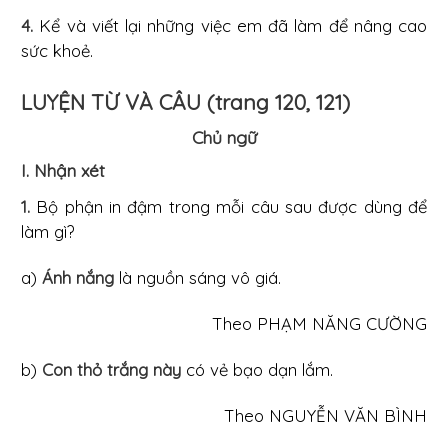
4.
Kể và viết lại những việc em đã làm để nâng cao
sức khoẻ.
LUYỆN TỪ VÀ CÂU (trang 120, 121)
Chủ ngữ
I. Nhận xét
1.
Bộ phận in đậm trong mỗi câu sau được dùng để
làm gì?
a)
Ánh nắng
là nguồn sáng vô giá.
Theo PHẠM NĂNG CƯỜNG
b)
Con thỏ trắng này
có vẻ bạo dạn lắm.
Theo NGUYỄN VĂN BÌNH