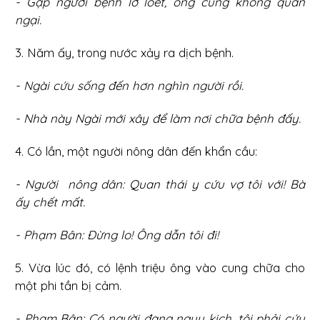
- Gặp người bệnh lở loét, ông cũng không quản
ngại.
3. Năm ấy, trong nước xảy ra dịch bệnh.
- Ngài cứu sống đến hơn nghìn người rồi.
- Nhà này Ngài mới xây để làm nơi chữa bệnh đấy.
4. Có lần, một người nông dân đến khẩn cầu:
- Người nông dân: Quan thái y cứu vợ tôi với! Bà
ấy chết mất.
- Phạm Bân: Đừng lo! Ông dẫn tôi đi!
5. Vừa lúc đó, có lệnh triệu ông vào cung chữa cho
một phi tần bị cảm.
- Phạm Bân: Có người đang nguy kịch, tôi phải cứu