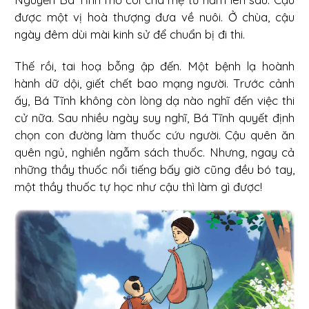
được một vị hoà thượng đưa về nuôi. Ở chùa, cậu
ngày đêm dùi mài kinh sử để chuẩn bị đi thi.
Thế rồi, tai hoạ bỗng ập đến. Một bệnh lạ hoành
hành dữ dội, giết chết bao mạng người. Trước cảnh
ấy, Bá Tĩnh không còn lòng dạ nào nghĩ đến việc thi
cử nữa. Sau nhiều ngày suy nghĩ, Bá Tĩnh quyết định
chọn con đường làm thuốc cứu người. Cậu quên ăn
quên ngủ, nghiền ngẫm sách thuốc. Nhưng, ngay cả
những thầy thuốc nổi tiếng bấy giờ cũng đều bó tay,
một thầy thuốc tự học như cậu thì làm gì được!