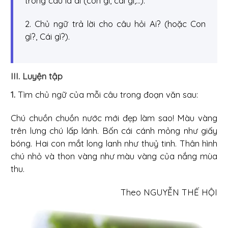
trong câu là ai (con gì, cái gì,...).
2. Chủ ngữ trả lời cho câu hỏi Ai? (hoặc Con
gì?, Cái gì?).
III. Luyện tập
1.
Tìm chủ ngữ của mỗi câu trong đoạn văn sau:
Chú chuồn chuồn nước mới đẹp làm sao! Màu vàng
trên lưng chú lấp lánh. Bốn cái cánh mỏng như giấy
bóng. Hai con mắt long lanh như thuỷ tinh. Thân hình
chú nhỏ và thon vàng như màu vàng của nắng mùa
thu.
Theo NGUYỄN THẾ HỘI