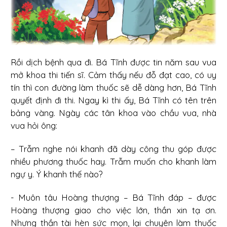
Rồi dịch bệnh qua đi. Bá Tĩnh được tin năm sau vua
mở khoa thi tiến sĩ. Cảm thấy nếu đỗ đạt cao, có uy
tín thì con đường làm thuốc sẽ dễ dàng hơn, Bá Tĩnh
quyết định đi thi. Ngay kì thi ấy, Bá Tĩnh có tên trên
bảng vàng. Ngày các tân khoa vào chầu vua, nhà
vua hỏi ông:
– Trẫm nghe nói khanh đã dày công thu góp được
nhiều phương thuốc hay. Trẫm muốn cho khanh làm
ngự y. Ý khanh thế nào?
- Muôn tâu Hoàng thượng – Bá Tĩnh đáp – được
Hoàng thượng giao cho việc lớn, thần xin tạ ơn.
Nhưng thần tài hèn sức mọn, lại chuyên làm thuốc