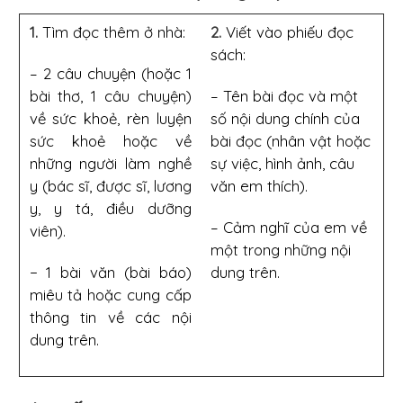
1.
Tìm đọc thêm ở nhà:
2.
Viết vào phiếu đọc
sách:
– 2 câu chuyện (hoặc 1
bài thơ, 1 câu chuyện)
– Tên bài đọc và một
về sức khoẻ, rèn luyện
số nội dung chính của
sức khoẻ hoặc về
bài đọc (nhân vật hoặc
những người làm nghề
sự việc, hình ảnh, câu
y (bác sĩ, được sĩ, lương
văn em thích).
y, y tá, điều dưỡng
– Cảm nghĩ của em về
viên).
một trong những nội
− 1 bài văn (bài báo)
dung trên.
miêu tả hoặc cung cấp
thông tin về các nội
dung trên.