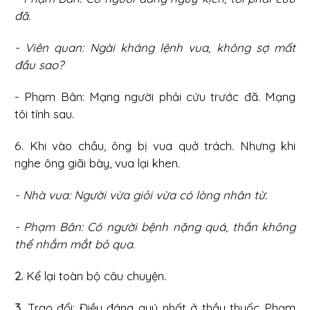
đã.
- Viên quan: Ngài kháng lệnh vua, không sợ mất
đầu sao?
- Phạm Bân: Mạng người phải cứu trước đã. Mạng
tôi tính sau.
6. Khi vào chầu, ông bị vua quở trách. Nhưng khi
nghe ông giãi bày, vua lại khen.
- Nhà vua: Người vừa giỏi vừa có lòng nhân từ.
- Phạm Bân: Có người bệnh nặng quá, thần không
thể nhắm mắt bỏ qua.
2.
Kể lại toàn bộ câu chuyện.
3.
Trao đổi: Điều đáng quý nhất ở thầy thuốc Phạm