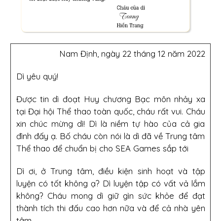
Nam Định, ngày 22 tháng 12 năm 2022
Dì yêu quý!
Được tin dì đoạt Huy chương Bạc môn nhảy xa
tại Đại hội Thể thao toàn quốc, cháu rất vui. Cháu
xin chúc mừng dì! Dì là niềm tự hào của cả gia
đình đấy ạ. Bố cháu còn nói là dì đã về Trung tâm
Thể thao để chuẩn bị cho SEA Games sắp tới
Dì ơi, ở Trung tâm, điều kiện sinh hoạt và tập
luyện có tốt không ạ? Dì luyện tập có vất vả lắm
không? Cháu mong dì giữ gìn sức khỏe để đạt
thành tích thi đấu cao hơn nữa và để cả nhà yên
tâm.