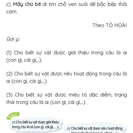
c)
Mấy chú bé
đi tìm chỗ ven suối để bắc bếp thổi
cơm.
Theo TÔ HOÀI
Gợi ý:
(1) Cho biết sự vật được giới thiệu trong câu là ai
(con gì, cái gì,...).
(2) Cho biết sự vật được nêu hoạt động trong câu là
ai (con gì, cái gì,...).
(3) Cho biết sự vật được miêu tả đặc điểm, trạng
thái trong câu là ai (con gì, cái gì,...).