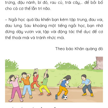
trứng, đậu nành, bí đỏ, rau củ, trái cây,... để bồi bổ
cho cả cơ thể lẫn trí não.
– Ngồi học quá lâu khiến bạn kém tập trung, đau vai,
đau lưng. Sau khoảng một tiếng ngồi học, bạn nhớ
đứng dậy vươn vai, tập vài động tác thể dục để cơ
thể thoải mái và tránh nhức mỏi.
Theo báo Khăn quàng đỏ