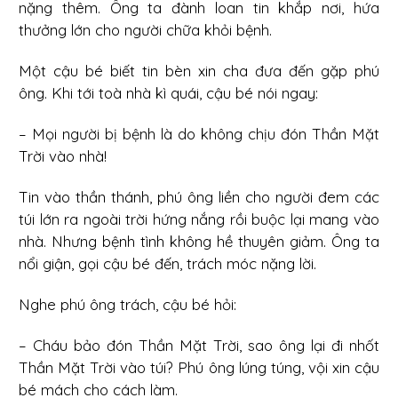
nặng thêm. Ông ta đành loan tin khắp nơi, hứa
thưởng lớn cho người chữa khỏi bệnh.
Một cậu bé biết tin bèn xin cha đưa đến gặp phú
ông. Khi tới toà nhà kì quái, cậu bé nói ngay:
– Mọi người bị bệnh là do không chịu đón Thần Mặt
Trời vào nhà!
Tin vào thần thánh, phú ông liền cho người đem các
túi lớn ra ngoài trời hứng nắng rồi buộc lại mang vào
nhà. Nhưng bệnh tình không hề thuyên giảm. Ông ta
nổi giận, gọi cậu bé đến, trách móc nặng lời.
Nghe phú ông trách, cậu bé hỏi:
– Cháu bảo đón Thần Mặt Trời, sao ông lại đi nhốt
Thần Mặt Trời vào túi? Phú ông lúng túng, vội xin cậu
bé mách cho cách làm.