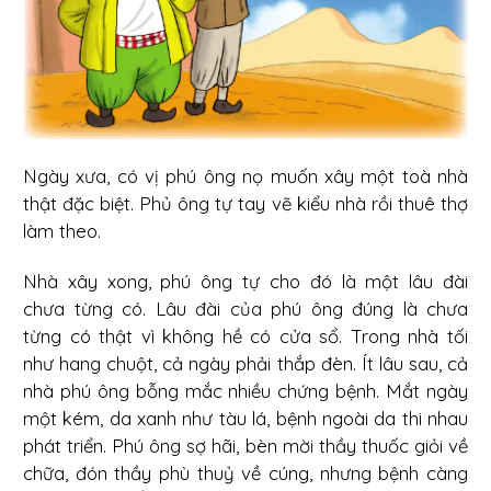
Ngày xưa, có vị phú ông nọ muốn xây một toà nhà
thật đặc biệt. Phủ ông tự tay vẽ kiểu nhà rồi thuê thợ
làm theo.
Nhà xây xong, phú ông tự cho đó là một lâu đài
chưa từng có. Lâu đài của phú ông đúng là chưa
từng có thật vì không hề có cửa sổ. Trong nhà tối
như hang chuột, cả ngày phải thắp đèn. Ít lâu sau, cả
nhà phú ông bỗng mắc nhiều chứng bệnh. Mắt ngày
một kém, da xanh như tàu lá, bệnh ngoài da thi nhau
phát triển. Phú ông sợ hãi, bèn mời thầy thuốc giỏi về
chữa, đón thầy phù thuỷ về cúng, nhưng bệnh càng