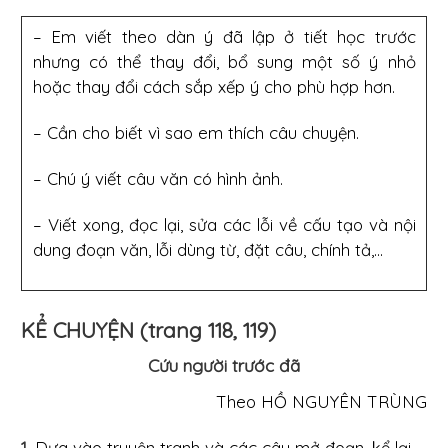
– Em viết theo dàn ý đã lập ở tiết học trước
nhưng có thể thay đổi, bổ sung một số ý nhỏ
hoặc thay đổi cách sắp xếp ý cho phù hợp hơn.
– Cần cho biết vì sao em thích câu chuyện.
– Chú ý viết câu văn có hình ảnh.
– Viết xong, đọc lại, sửa các lỗi về cấu tạo và nội
dung đoạn văn, lỗi dùng từ, đặt câu, chính tả,...
KỂ CHUYỆN (trang 118, 119)
Cứu người trước đã
Theo HỒ NGUYÊN TRÙNG
1.
Dựa vào truyện tranh và các câu mở đoạn, kể lại