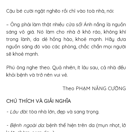
Cậu bé cười ngặt nghẽo rồi chỉ vào toà nhà, nói:
– Ông phải làm thật nhiều cửa sổ! Ánh nắng là nguồn
sáng vô giá. Nó làm cho nhà ở khô ráo, không khí
trong lành, da dẻ hồng hào, khoẻ mạnh. Hãy đưa
nguồn sáng đó vào các phòng, chắc chắn mọi người
sẽ khoẻ mạnh.
Phú ông nghe theo. Quả nhiên, ít lâu sau, cả nhà đều
khỏi bệnh và trở nên vui vẻ.
Theo PHẠM NĂNG CƯỜNG
CHÚ THÍCH VÀ GIẢI NGHĨA
- Lâu đài:
tòa nhà lớn, đẹp và sang trọng.
- Bệnh ngoài da:
bệnh thể hiện trên da (mụn nhọt, lở