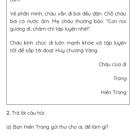
Về phần mình, cháu vẫn đi bơi đều đặn. Chỗ cháu
bơi có nước ấm. Mẹ cháu thường bảo: "Con noi
gương dì, chăm chỉ tập luyện nhé!".
Cháu kính chúc dì luôn mạnh khỏe và tập luyện
tốt để sắp tới đoạt Huy chương Vàng.
Cháu của dì
Trang
Hiền Trang
2.
Trả lời câu hỏi:
a) Bạn Hiền Trang gửi thư cho ai, để làm gì?