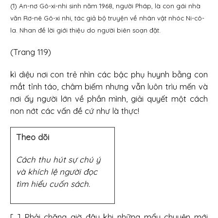
(1) An-nơ Gô-xi-nhi sinh năm 1968, người Pháp, là con gái nhà
văn Rơ-nê Gô-xi nhi, tác giả bộ truyện về nhân vật nhóc Ni-cô-
la. Nhan đề lời giới thiệu do người biên soạn đặt.
(Trang 119)
kì diệu nơi con trẻ nhìn các bậc phụ huynh bằng con
mắt tỉnh táo, châm biếm nhưng vẫn luôn trìu mến và
nơi ấy người lớn về phần mình, giải quyết một cách
non nớt các vấn đề cứ như là thực!
Theo dõi
Cách thu hút sự chú ý
và khích lệ người đọc
tìm hiểu cuốn sách.
[...] Phải chăng giờ đây khi những mẩu chuyện mới