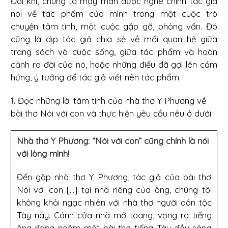
Đôi khi, chúng ta may mắn được nghe chính tác giả
nói về tác phẩm của mình trong một cuộc trò
chuyện tâm tình, một cuộc gặp gỡ, phỏng vấn. Đó
cũng là dịp tác giả chia sẻ về mối quan hệ giữa
trang sách và cuộc sống, giữa tác phẩm và hoàn
cảnh ra đời của nó, hoặc những điều đã gợi lên cảm
hứng, ý tưởng để tác giả viết nên tác phẩm.
1.
Đọc những lời tâm tình của nhà thơ Y Phương về
bài thơ Nói với con và thực hiện yêu cầu nêu ở dưới:
Nhà thơ Y Phương: “Nói với con” cũng chính là nói
với lòng mình!
Đến gặp nhà thơ Y Phương, tác giả của bài thơ
Nói với con [...] tại nhà riêng của ông, chúng tôi
không khỏi ngạc nhiên với nhà thơ người dân tộc
Tày này. Cánh cửa nhà mở toang, vọng ra tiếng
ông đang ngâm một bài thơ tiếng Tày đầy sảng