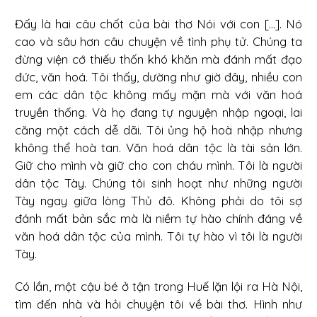
Đấy là hai câu chốt của bài thơ Nói với con [...]. Nó
cao và sâu hơn câu chuyện về tình phụ tử. Chúng ta
đừng viện cớ thiếu thốn khó khăn mà đánh mất đạo
đức, văn hoá. Tôi thấy, dường như giờ đây, nhiều con
em các dân tộc không mấy mặn mà với văn hoá
truyền thống. Và họ đang tự nguyện nhập ngoại, lai
căng một cách dễ dãi. Tôi ủng hộ hoà nhập nhưng
không thể hoà tan. Văn hoá dân tộc là tài sản lớn.
Giữ cho mình và giữ cho con cháu mình. Tôi là người
dân tộc Tày. Chúng tôi sinh hoạt như những người
Tày ngay giữa lòng Thủ đô. Không phải do tôi sợ
đánh mất bản sắc mà là niềm tự hào chính đáng về
văn hoá dân tộc của mình. Tôi tự hào vì tôi là người
Tày.
Có lần, một cậu bé ở tận trong Huế lặn lội ra Hà Nội,
tìm đến nhà và hỏi chuyện tôi về bài thơ. Hình như