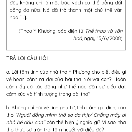
đây không chỉ là một bức vách cụ thể bằng đất
bằng đá nữa. Nó đã trở thành một chủ thể văn
hoá [...].
(Theo Y Khương, báo điện tử
Thể thao và văn
hoá,
ngày 15/6/2008)
TRẢ LỜI CÂU HỎI
a. Lời tâm tình của nhà thơ Y Phương cho biết điều gì
về hoàn cảnh ra đời của bài thơ Nói với con? Hoàn
cảnh ấy có tác động như thế nào đến sự biểu đạt
cảm xúc và hình tượng trong bài thơ?
b. Không chỉ nói về tình phụ tử, tình cảm gia đình, câu
thơ
“Người đồng mình thô sơ da thịt/ Chẳng mấy ai
nhỏ bé đâu con"
còn thể hiện ý nghĩa gì? Vì sao nhà
thơ thực sự trăn trở, tâm huyết với điều đó?