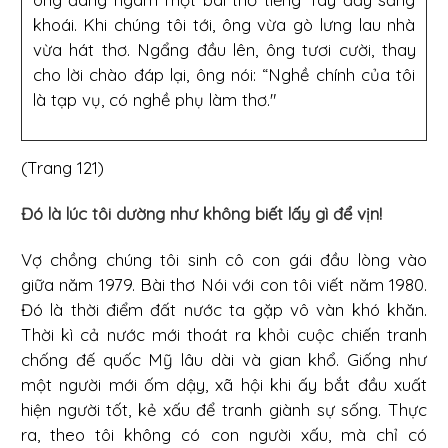
khoái. Khi chúng tôi tới, ông vừa gò lưng lau nhà
vừa hát thơ. Ngẩng đầu lên, ông tươi cười, thay
cho lời chào đáp lại, ông nói: “Nghề chính của tôi
là tạp vụ, có nghề phụ làm thơ."
(Trang 121)
Đó là lúc tôi dường như không biết lấy gì để vịn!
Vợ chồng chúng tôi sinh cô con gái đầu lòng vào
giữa năm 1979. Bài thơ Nói với con tôi viết năm 1980.
Đó là thời điểm đất nước ta gặp vô vàn khó khăn.
Thời kì cả nước mới thoát ra khỏi cuộc chiến tranh
chống đế quốc Mỹ lâu dài và gian khổ. Giống như
một người mới ốm dậy, xã hội khi ấy bắt đầu xuất
hiện người tốt, kẻ xấu để tranh giành sự sống. Thực
ra, theo tôi không có con người xấu, mà chỉ có