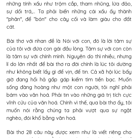
những tính xấu như trộm cắp, tham nhũng, lừa đảo,
sự dối trá,... Ta phải biến những cái xấu ấy thành
"phân", để “bón" cho cây cối và làm giàu cho đất
cát.
Bài thơ với nhan đề là Nói với con, đó là lời tâm sự
của tôi với đứa con gái đầu lòng. Tâm sự với con còn
là tâm sự với chính mình. Nguyên do thì nhiều, nhưng
lí do lớn nhất để bài thơ ra đời chính là lúc tôi dường
như không biết lấy gì để vịn, để tin. Cả xã hội lúc bấy
giờ đang hối hả gấp gáp kiếm tìm tiền bạc. Muốn
sống đàng hoàng như một con người, tôi nghĩ phải
bám vào văn hoá. Phải tin vào những giá trị tích cực
vĩnh cửu của văn hoá. Chính vì thế, qua bài thơ ấy, tôi
muốn nói rằng chúng ta phải vượt qua sự ngặt
nghèo, đói khổ bằng văn hoá.
Bài thơ 28 câu này được xem như là viết riêng cho