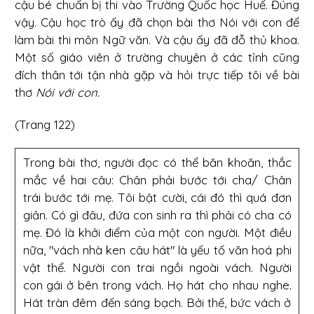
cậu bé chuẩn bị thi vào Trường Quốc học Huế. Đúng
vậy. Cậu học trò ấy đã chọn bài thơ Nói với con để
làm bài thi môn Ngữ văn. Và cậu ấy đã đỗ thủ khoa.
Một số giáo viên ở trường chuyên ở các tỉnh cũng
đích thân tới tận nhà gặp và hỏi trực tiếp tôi về bài
thơ
Nói với con.
(Trang 122)
Trong bài thơ, người đọc có thể băn khoăn, thắc
mắc về hai câu: Chân phải bước tới cha/ Chân
trái bước tới mẹ. Tôi bật cười, cái đó thì quá đơn
giản. Có gì đâu, đứa con sinh ra thì phải có cha có
mẹ. Đó là khởi điểm của một con người. Một điều
nữa, "vách nhà ken câu hát" là yếu tố văn hoá phi
vật thể. Người con trai ngồi ngoài vách. Người
con gái ở bên trong vách. Họ hát cho nhau nghe.
Hát tràn đêm đến sáng bạch. Bởi thế, bức vách ở