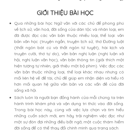
GIỚI THIỆU BÀI HỌC
Qua những bài học Ngữ văn với các chủ để phong phú
về lịch sử, văn hoá, đời sống của dân tộc và nhân loại, em
đã được đọc các văn bản thuộc nhiều loại, thể loại: văn
bản văn học (truyện ngắn, truyện lịch sử, thơ Đường luật
(thất ngôn bát cú và thất ngôn tứ tuyệt), hài kịch và
truyện cười, thơ tự do), văn bản nghị luận (nghị luận xã
hội, nghị luận văn học), văn bản thông tin (giải thích một
hiện tượng tự nhiên, giới thiệu một bộ phim). Việc đọc các
văn bản thuộc những loại, thể loại khác nhau nhưng có
mối liên hệ về đề tài, chủ đề giúp em nhận diện và hiểu rõ
hơn mối quan hệ giữa văn bản và các vấn đề của đời
sống xã hội.
Sách luôn là người bạn đồng hành của mỗi chúng ta trên
hành trình khám phá và vận dụng tri thức vào đời sống.
Trong bài học này, cùng với việc lựa chọn và tìm hiểu
những cuốn sách mới, em hãy trải nghiệm việc đọc như
một sự đón đợi những điều bất ngờ, một cuộc thám hiểm
đời sống để có thể thay đổi chính mình qua trang sách.