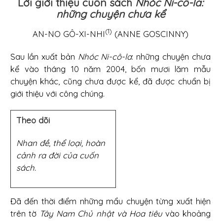
Lời giới thiệu cuốn sách
Nhóc Ni-cô-la:
những chuyện chưa kể
(1)
AN-NO GÔ-XI-NHI
(ANNE GOSCINNY)
Sau lần xuất bản
Nhóc Ni-cô-la
: những chuyện chưa
kể vào tháng 10 năm 2004, bốn mươi lăm mẫu
chuyện khác, cũng chưa được kể, đã được chuẩn bị
giới thiệu với công chúng.
Theo dõi
Nhan đề, thể loại, hoàn
cảnh ra đời của cuốn
sách.
Đã đến thời điểm những mẩu chuyện từng xuất hiện
trên tờ
Tây Nam Chủ nhật và Hoa tiêu
vào khoảng