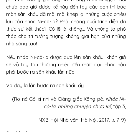
chưa bao giờ được kể này đến tay các bạn thì bức
màn sân khấu đã mãi mãi khép lại những cuộc phiêu
lưu của nhóc Ni-cô-la? Phải chăng buổi trình diễn đã
thực sự kết thúc? Có lẽ là không... Và chúng ta phó
thác cho trí tưởng tượng không giới hạn của những
nhà sáng tạo!
Nếu nhóc Ni-cô-la được đưa lên sân khấu, khán giả
sẽ vỗ tay tán thưởng nhiều đến mức cậu nhóc hẳn
phải bước ra sân khẩu lần nữa.
Và đây là lần bước ra sân khấu ấy!
(Ro-nê Gô-xi-nhi và Giăng-giắc Xăng-pê,
Nhóc Ni-
cô-la
:
những chuyện chưa kể
, tập 3,
NXB Hội Nhà văn, Hà Nội, 2017, tr. 7-9)