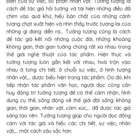
biến của sự việc, số phận nhân vật. Tưởng tượng là
cách để tác giả hồi tưởng và tái hiện những điều đã
chìm vào quá khứ, hiểu bản chất của những cảnh
tượng chợt xuất hiện và nhìn thấy trước tương lai của
những gì đang diễn ra... Tưởng tượng cũng là cách
để tác giả kết nối những cuộc đời, những khoảng
không gian, thời gian tưởng chừng rất xa nhau trong
thế giới nghệ thuật của tác phẩm. Hiện thực và
tưởng tượng luôn gắn kết với nhau, hoà trộn vào
nhau ở từng chi tiết, ở chuỗi sự việc, ở hình tượng
nhân vật,... được biểu hiện trong tác phẩm. Do đó, khi
tiếp nhận tác phẩm văn học, người đọc cũng cần
huy động trí tưởng tượng để có thể cảm nhận, hình
dung cụ thể, sống động về thế giới đời sống: không
gian, thời gian, nhân vật, cảm xúc,... đã được tác giả
sáng tạo nên. Tưởng tượng giúp cho người đọc đồng
cảm với tác giả và hiểu các chi tiết, sự việc, nhân
vật,... một cách sâu sắc hơn.