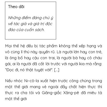
Theo dõi
Những điểm đáng chú ý
về tác giả và giá trị độc
đáo của cuốn sách.
Mọi thế hệ đều bị tác phẩm không thể xếp hạng và
vô cùng lí thú này quyến rũ. Là người lớn hay con trẻ,
là ông bố hay cậu con trai, là người bà hay cô cháu
gái, ai là người đã cất lời trước với người kia mà rằng:
“Đọc đi, nó thật tuyệt vời!". [...]
Nếu nhóc Ni-cô-la xuất hiện trước công chúng trong
một thế giới mang vẻ ngoài đầy chất hiện thực thì
thực ra cha tôi và Giăng-giắc Xăng-pê đã miêu tả
một thế giới