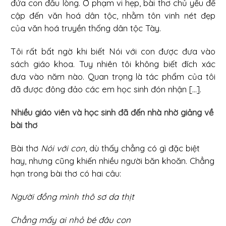
đứa con đầu lòng. Ở phạm vi hẹp, bài thơ chủ yếu để
cập đến văn hoá dân tộc, nhằm tôn vinh nét đẹp
của văn hoá truyền thống dân tộc Tày.
Tôi rất bất ngờ khi biết Nói với con được đưa vào
sách giáo khoa. Tuy nhiên tôi không biết đích xác
đưa vào năm nào. Quan trọng là tác phẩm của tôi
đã được đông đảo các em học sinh đón nhận [...].
Nhiều giáo viên và học sinh đã đến nhà nhờ giảng về
bài thơ
Bài thơ
Nói với con
, dù thấy chẳng có gì đặc biệt
hay, nhưng cũng khiến nhiều người băn khoăn. Chẳng
hạn trong bài thơ có hai câu:
Người đồng mình thô sơ da thịt
Chẳng mấy ai nhỏ bé đâu con