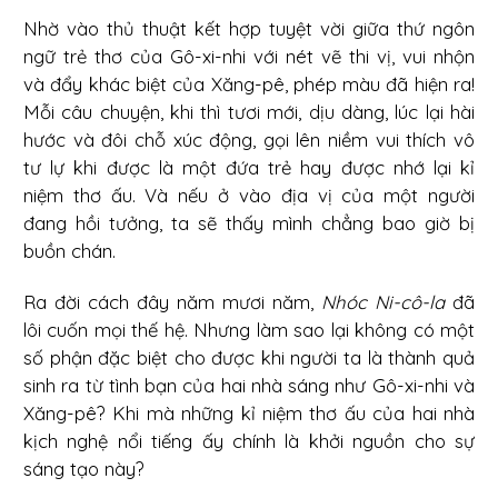
Nhờ vào thủ thuật kết hợp tuyệt vời giữa thứ ngôn
ngữ trẻ thơ của Gô-xi-nhi với nét vẽ thi vị, vui nhộn
và đẩy khác biệt của Xăng-pê, phép màu đã hiện ra!
Mỗi câu chuyện, khi thì tươi mới, dịu dàng, lúc lại hài
hước và đôi chỗ xúc động, gọi lên niềm vui thích vô
tư lự khi được là một đứa trẻ hay được nhớ lại kỉ
niệm thơ ấu. Và nếu ở vào địa vị của một người
đang hồi tưởng, ta sẽ thấy mình chẳng bao giờ bị
buồn chán.
Ra đời cách đây năm mươi năm,
Nhóc Ni-cô-la
đã
lôi cuốn mọi thế hệ. Nhưng làm sao lại không có một
số phận đặc biệt cho được khi người ta là thành quả
sinh ra từ tình bạn của hai nhà sáng như Gô-xi-nhi và
Xăng-pê? Khi mà những kỉ niệm thơ ấu của hai nhà
kịch nghệ nổi tiếng ấy chính là khởi nguồn cho sự
sáng tạo này?