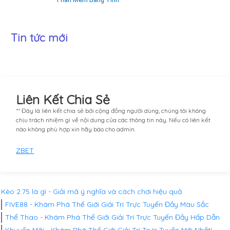
Tin tức mới
Liên Kết Chia Sẻ
** Đây là liên kết chia sẻ bới cộng đồng người dùng, chúng tôi không
chịu trách nhiệm gì về nội dung của các thông tin này. Nếu có liên kết
nào không phù hợp xin hãy báo cho admin.
ZBET
Kèo 2.75 là gì - Giải mã ý nghĩa và cách chơi hiệu quả
FIVE88 - Khám Phá Thế Giới Giải Trí Trực Tuyến Đầy Màu Sắc
Thể Thao - Khám Phá Thế Giới Giải Trí Trực Tuyến Đầy Hấp Dẫn