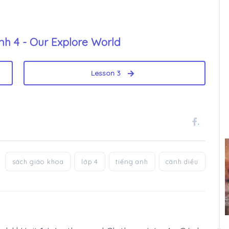
nh 4 - Our Explore World
Lesson 3
.
sách giáo khoa
lớp 4
tiếng anh
cánh diều