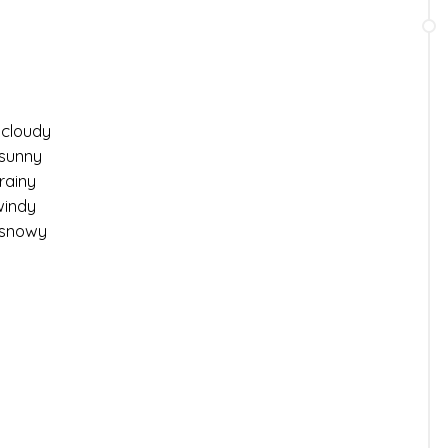
udy
nny
iny
indy
owy