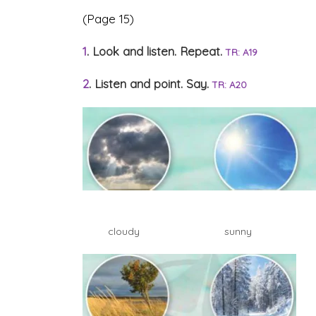
(Page 15)
1
. Look and listen. Repeat.
TR: A19
2
. Listen and point. Say.
TR: A20
cloudy sunny r