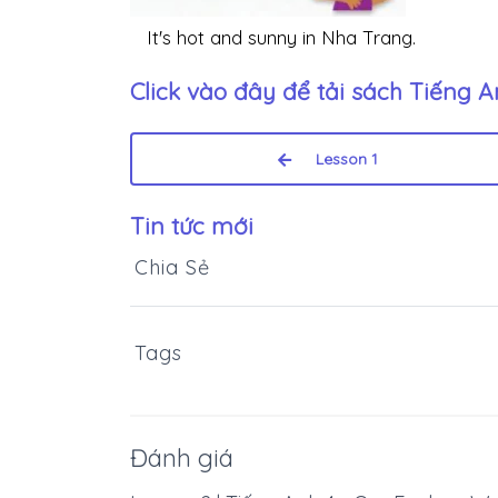
It's hot and sunny in Nha Trang.
Click vào đây để tải sách
Tiếng A
Lesson 1
Tin tức mới
Chia Sẻ
Tags
Đánh giá