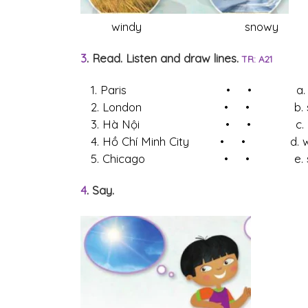
windy snowy
3
. Read. Listen and draw lines.
TR: A21
1. Paris • • a. clo
2. London • • b. su
3. Hà Nội • • c. ra
4. Hồ Chí Minh City • • d. w
5. Chicago • • e. sn
4
. Say.