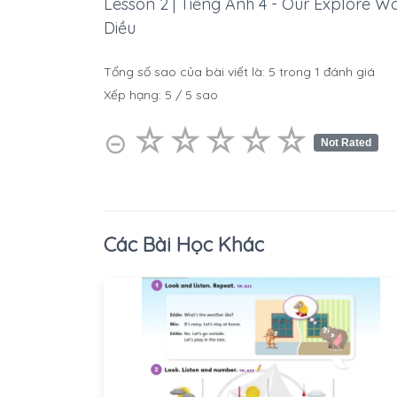
Lesson 2 | Tiếng Anh 4 - Our Explore Wo
Diều
Tổng số sao của bài viết là:
5
trong
1
đánh giá
Xếp hạng:
5
/
5
sao
☆
★
☆
★
☆
★
☆
★
☆
★
⊝
Not Rated
Các Bài Học Khác