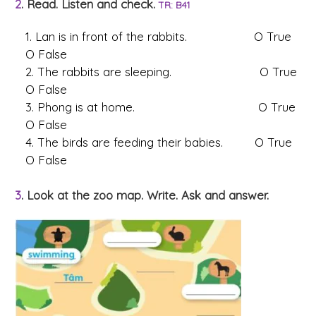
2
. Read. Listen and check.
TR: B41
1. Lan is in front of the rabbits. O True
O False
2. The rabbits are sleeping. O True
O False
3. Phong is at home. O True
O False
4. The birds are feeding their babies. O True
O False
3
. Look at the zoo map. Write. Ask and answer.