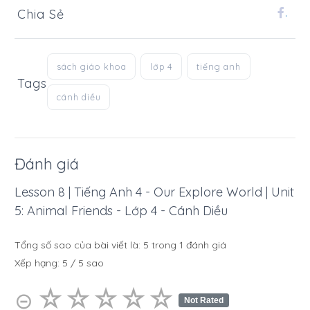
Chia Sẻ
.
sách giáo khoa
lớp 4
tiếng anh
Tags
cánh diều
Đánh giá
Lesson 8 | Tiếng Anh 4 - Our Explore World | Unit
5: Animal Friends - Lớp 4 - Cánh Diều
Tổng số sao của bài viết là:
5
trong
1
đánh giá
Xếp hạng:
5
/
5
sao
☆
★
☆
★
☆
★
☆
★
☆
★
⊝
Not Rated