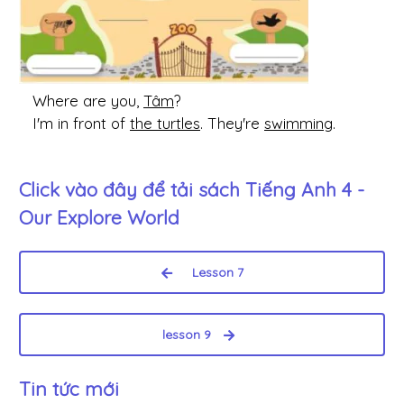
Where are you,
Tâm
?
I'm in front of
the turtles
. They're
swimming
.
Click vào đây để tải sách
Tiếng Anh 4 -
Our Explore World
Lesson 7
lesson 9
Tin tức mới