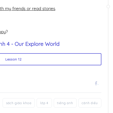
h my friends or read stories
.
ppy
?
nh 4 - Our Explore World
Lesson 12
.
sách giáo khoa
lớp 4
tiếng anh
cánh diều