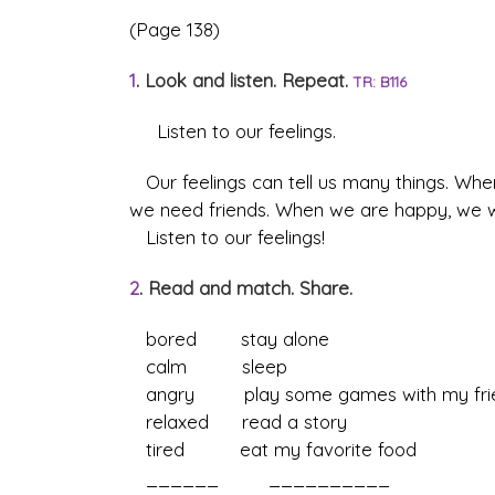
(Page 138)
1
. Look and listen. Repeat.
TR: B116
Listen to our feelings.
Our feelings can tell us many things. Wh
we need friends. When we are happy, we w
Listen to our feelings!
2
. Read and match. Share.
bored stay alone
calm sleep
angry play some games with my fri
relaxed read a story
tired eat my favorite food
______ __________