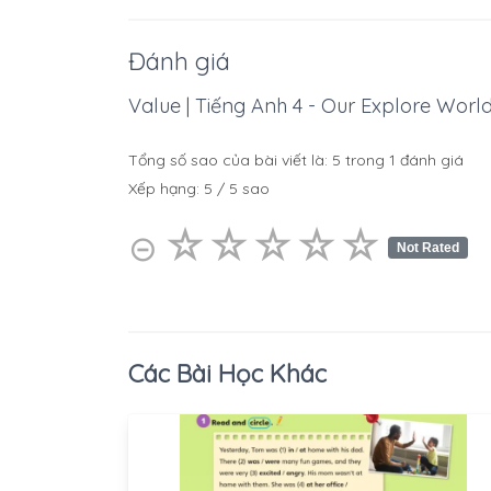
Đánh giá
Value | Tiếng Anh 4 - Our Explore World 
Tổng số sao của bài viết là:
5
trong
1
đánh giá
Xếp hạng:
5
/
5
sao
☆
★
☆
★
☆
★
☆
★
☆
★
⊝
Not Rated
Các Bài Học Khác