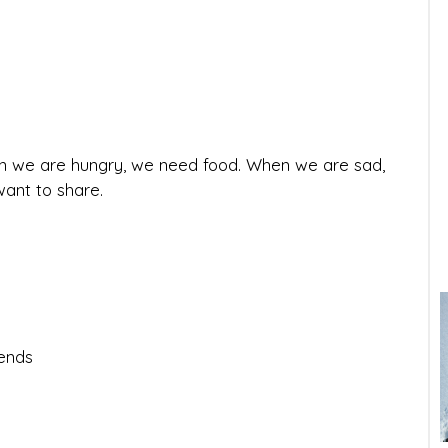
en we are hungry, we need food. When we are sad,
ant to share.
ends