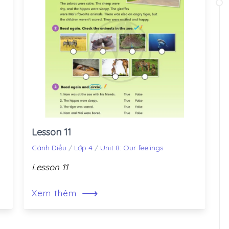
Lesson 11
Cánh Diều
/
Lớp 4
/
Unit 8: Our feelings
Lesson 11
⟶
Xem thêm