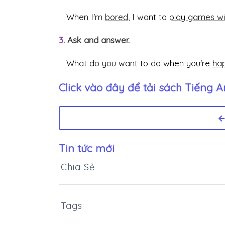
When I'm
bored
, I want to
play games wit
3
. Ask and answer.
What do you want to do when you're
ha
Click vào đây để tải sách
Tiếng A
Tin tức mới
Chia Sẻ
Tags