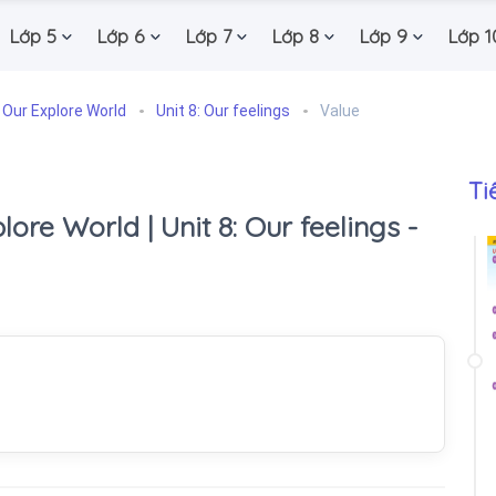
Lớp 5
Lớp 6
Lớp 7
Lớp 8
Lớp 9
Lớp 1
 Our Explore World
Unit 8: Our feelings
Value
Ti
lore World | Unit 8: Our feelings -