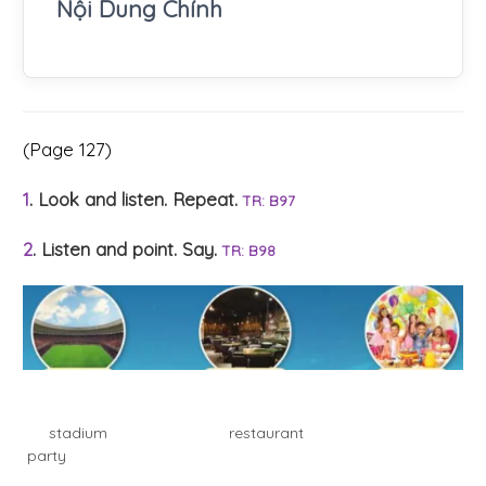
Nội Dung Chính
(Page 127)
1
. Look and listen. Repeat.
TR: B97
2
. Listen and point. Say.
TR: B98
stadium restaurant
party