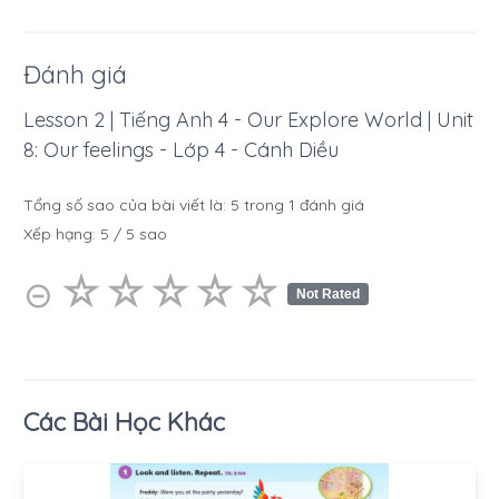
Đánh giá
Lesson 2 | Tiếng Anh 4 - Our Explore World | Unit
8: Our feelings - Lớp 4 - Cánh Diều
Tổng số sao của bài viết là:
5
trong
1
đánh giá
Xếp hạng:
5
/
5
sao
☆
★
☆
★
☆
★
☆
★
☆
★
⊝
Not Rated
Các Bài Học Khác