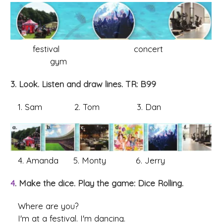
festival concert
gym
3. Look. Listen and draw lines. TR: B99
1. Sam 2. Tom 3. Dan
4. Amanda 5. Monty 6. Jerry
4
. Make the dice. Play the game: Dice Rolling.
Where are you?
I'm
at a festival
. I'm
dancing
.