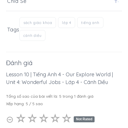
Chia Sẻ
.
sách giáo khoa
lớp 4
tiếng anh
Tags
cánh diều
Đánh giá
Lesson 10 | Tiếng Anh 4 - Our Explore World |
Unit 4: Wonderful Jobs - Lớp 4 - Cánh Diều
Tổng số sao của bài viết là:
5
trong
1
đánh giá
Xếp hạng:
5
/
5
sao
☆
★
☆
★
☆
★
☆
★
☆
★
⊝
Not Rated