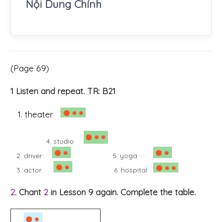
Nội Dung Chính
(Page 69)
1 Listen and repeat. TR: B21
1. theater
4. studio
2. driver
5. yoga
3. actor
6. hospital
2
. Chant
2
in Lesson 9 again. Complete the table.