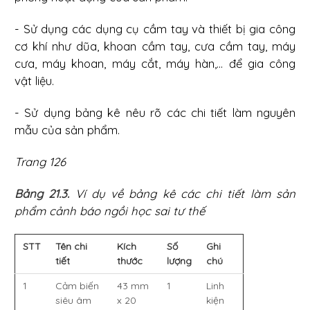
- Sử dụng các dụng cụ cầm tay và thiết bị gia công
cơ khí như dũa, khoan cầm tay, cưa cầm tay, máy
cưa, máy khoan, máy cắt, máy hàn,... để gia công
vật liệu.
- Sử dụng bảng kê nêu rõ các chi tiết làm nguyên
mẫu của sản phẩm.
Trang 126
Bảng 21.3.
Ví dụ về bảng kê các chi tiết làm sản
phẩm cảnh báo ngồi học sai tư thế
STT
Tên chi
Kích
Số
Ghi
tiết
thước
lượng
chú
1
Cảm biến
43 mm
1
Linh
siêu âm
x 20
kiện