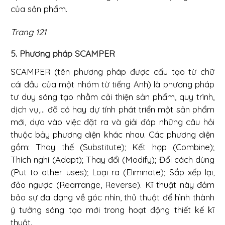
của sản phẩm.
Trang 121
5. Phương pháp SCAMPER
SCAMPER (tên phương pháp được cấu tạo từ chữ
cái đầu của một nhóm từ tiếng Anh) là phương pháp
tư duy sáng tạo nhằm cải thiện sản phẩm, quy trình,
dịch vụ,... đã có hay dự tính phát triển một sản phẩm
mới, dựa vào việc đặt ra và giải đáp những câu hỏi
thuộc bảy phương diện khác nhau. Các phương diện
gồm: Thay thế (Substitute); Kết hợp (Combine);
Thích nghi (Adapt); Thay đổi (Modify); Đổi cách dùng
(Put to other uses); Loại ra (Eliminate); Sắp xếp lại,
đảo ngược (Rearrange, Reverse). Kĩ thuật này đảm
bảo sự đa dạng về góc nhìn, thủ thuật để hình thành
ý tưởng sáng tạo mới trong hoạt động thiết kế kĩ
thuật.