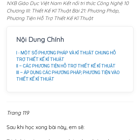
NXB Giáo Dục Việt Nam Kết nối tri thức Công Nghệ 10
Chương III: Thiết Kế Kĩ Thuật Bài 21: Phương Pháp,
Phương Tiện Hỗ Trợ Thiết Kế Kĩ Thuật
Nội Dung Chính
I - MỘT SỐ PHƯƠNG PHÁP VÀ KĨ THUẬT CHUNG HỖ
TRỢ THIẾT KẾ KĨ THUẬT
II – CÁC PHƯƠNG TIỆN HỖ TRỢ THIẾT KẾ KĨ THUẬT
III – ÁP DỤNG CÁC PHƯƠNG PHÁP, PHƯƠNG TIỆN VÀO
THIẾT KẾ KĨ THUẬT
Trang 119
Sau khi học xong bài này, em sẽ: