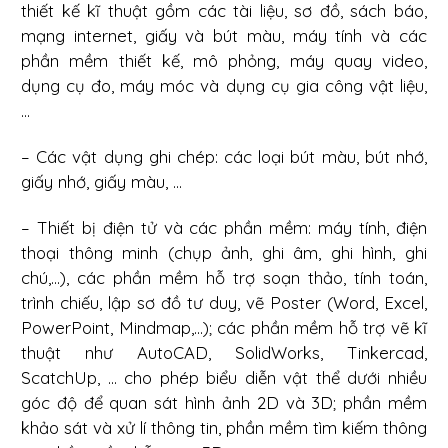
thiết kế kĩ thuật gồm các tài liệu, sơ đồ, sách báo,
mạng internet, giấy và bút màu, máy tính và các
phần mềm thiết kế, mô phỏng, máy quay video,
dụng cụ đo, máy móc và dụng cụ gia công vật liệu,
...
– Các vật dụng ghi chép: các loại bút màu, bút nhớ,
giấy nhớ, giấy màu, ...
– Thiết bị điện tử và các phần mềm: máy tính, điện
thoại thông minh (chụp ảnh, ghi âm, ghi hình, ghi
chú,...), các phần mềm hỗ trợ soạn thảo, tính toán,
trình chiếu, lập sơ đồ tư duy, vẽ Poster (Word, Excel,
PowerPoint, Mindmap,...); các phần mềm hỗ trợ vẽ kĩ
thuật như AutoCAD, SolidWorks, Tinkercad,
ScatchUp, ... cho phép biểu diễn vật thể dưới nhiều
góc độ để quan sát hình ảnh 2D và 3D; phần mềm
khảo sát và xử lí thông tin, phần mềm tìm kiếm thông