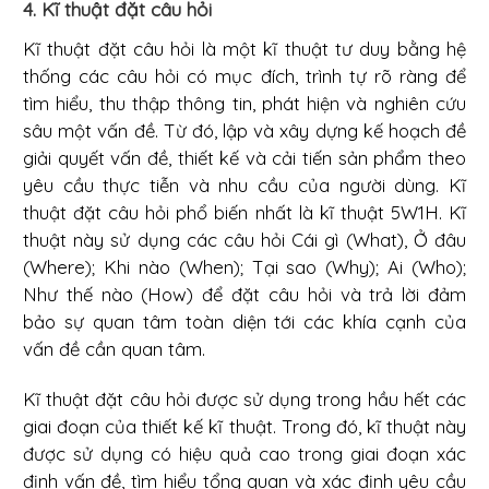
4. Kĩ thuật đặt câu hỏi
Kĩ thuật đặt câu hỏi là một kĩ thuật tư duy bằng hệ
thống các câu hỏi có mục đích, trình tự rõ ràng để
tìm hiểu, thu thập thông tin, phát hiện và nghiên cứu
sâu một vấn đề. Từ đó, lập và xây dựng kế hoạch đề
giải quyết vấn đề, thiết kế và cải tiến sản phẩm theo
yêu cầu thực tiễn và nhu cầu của người dùng. Kĩ
thuật đặt câu hỏi phổ biến nhất là kĩ thuật 5W1H. Kĩ
thuật này sử dụng các câu hỏi Cái gì (What), Ở đâu
(Where); Khi nào (When); Tại sao (Why); Ai (Who);
Như thế nào (How) để đặt câu hỏi và trả lời đảm
bảo sự quan tâm toàn diện tới các khía cạnh của
vấn đề cần quan tâm.
Kĩ thuật đặt câu hỏi được sử dụng trong hầu hết các
giai đoạn của thiết kế kĩ thuật. Trong đó, kĩ thuật này
được sử dụng có hiệu quả cao trong giai đoạn xác
định vấn đề, tìm hiểu tổng quan và xác định yêu cầu