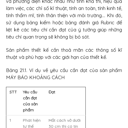
và phương diện khác nhau như tính khả thi, hiệu quả
làm việc, các chỉ số kĩ thuật, tính an toàn, tính kinh tế,
tính thẩm mĩ, tính thân thiện với môi trường.... Khi đó,
sử dụng bảng kiểm hoặc bảng đánh giá Rubric để
liệt kê các tiêu chí cần đạt của ý tưởng giúp những
tiêu chí quan trọng sẽ không bị bỏ sót.
Sản phẩm thiết kế cần thoả mãn các thông số kĩ
thuật và phù hợp với các giới hạn của thiết kế.
Bảng 21.1. Ví dụ về yêu cầu cần đạt của sản phẩm
MÁY BÁO KHOẢNG CÁCH
STT
Yêu cầu
Đạt
cần đạt
của sản
phẩm
1
Phát hiện
Mắt cách vở dưới
tư thế
30 cm thì có tín