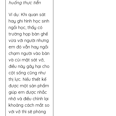
huống thực tiễn
Ví dụ: Khi quan sát
hay ghi hình học sinh
ngồi học, thấy có
trường họp bàn ghế
vừa với người nhưng
em đó vẫn hay ngồi
chạm người vào bàn
và củi mặt sát vở,
điều này gây hại cho
cột sống cũng như
thị lực. Nếu thiết kế
được một sản phẩm
giúp em được nhắc
nhở và điều chỉnh lại
khoảng cách mắt so
với vở thì sẽ phòng