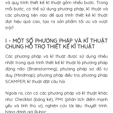
và quy trình thiết kế kĩ thuật gồm nhiều bước. Trong
mỗi bước, có thể sử dụng phương pháp, kĩ thuật và
các phương tiện nào để quá trình thiết kế kĩ thuật
đạt hiệu quả cao, tạo ra sản phẩm tối ưu và vượt
trội?
I - MỘT SỐ PHƯƠNG PHÁP VÀ KĨ THUẬT
CHUNG HỖ TRỢ THIẾT KẾ KĨ THUẬT
Các phương pháp và kĩ thuật được sử dụng nhiều
nhất trong quá trình thiết kế kĩ thuật là phương pháp
động não (Brainstorming), phương pháp sơ đồ tư
duy (Mindmap), phương pháp điều tra, phương pháp
SCAMPER, kĩ thuật đặt câu hỏi.
Ngoài ra, còn có các phương pháp và kĩ thuật khác
như: Checklist (bảng kê), PMI (phân tích điểm mạnh
yếu và tính thủ vi), nghiên cứu tài liệu. thuyết trình.
bảng đánh giá Rubric ...