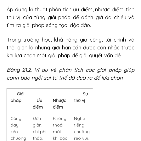
Áp dụng kĩ thuật phân tích ưu điểm, nhược điểm, tính
thú vị của từng giải pháp để đánh giá đa chiều và
tìm ra giải pháp sáng tạo, độc đáo.
Trong trường học, khả năng gia công, tài chính và
thời gian là những giới hạn cần được cân nhắc trước
khi lựa chọn một giải pháp để giải quyết vấn đề.
Bảng 21.2.
Ví dụ về phân tích các giải pháp giúp
cảnh báo ngồi sai tư thế đã đưa ra để lựa chọn
Giải
Sự
pháp
Ưu
Nhược
thú vị
điểm
điểm
Căng
Đơn
Không
Nghe
dây
giản,
thoải
tiếng
kéo
chi phí
mái
chuông
chuông
thấp.
khi đọc
reo vui.