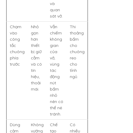
và
quan
sát vở.
Chạm
Nhỏ
Vẫn
Thi
vào
gọn
chiếm
thoảng
công
hơn
không
bấm
tắc
thiết
gian
cho
chuông
bị giữ
của
chuông
phía
cằm
vở,
reo
trước
và có
vùng
cho
tín
tác
tỉnh
hiệu,
động
ngủ.
thoải
nút
mái.
bấm
nhỏ
nên có
thể né
tránh.
Dùng
Không
Chế
Có
cảm
vướng
tạo
nhiều