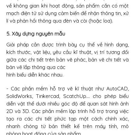
về không gian khi hoạt động, sản phẩm cần có một
mạch điện tử sử dụng cảm biến để nhận thông tin, xử
lí và phản hồi thông qua đèn và còi (hoặc loa).
5. Xây dựng nguyên mẫu
Giải pháp cần được trình bày cụ thể về hình dạng,
kích thước, vật liệu, yêu cầu kĩ thuật, vị trí tương đối
giữa các chi tiết trên bản vẽ phác, bản vẽ chi tiết và
bản vẽ lắp thông qua các
hình biểu diễn khác nhau.
- Các phần mềm hỗ trợ vẽ kĩ thuật như AutoCAD,
SolidWorks, Tinkercad, ScatchUp.... cho phép biểu
diễn vật thể dưới nhiều góc độ để quan sát hình ảnh
2D và 3D. Các phần mềm lập trình hỗ trợ trong việc
tạo ra các chi tiết phức tạp một cách chính xác,
nhanh chóng từ bản thiết kế trên máy tính, mô
phỏng hoạt động của sản phẩm.