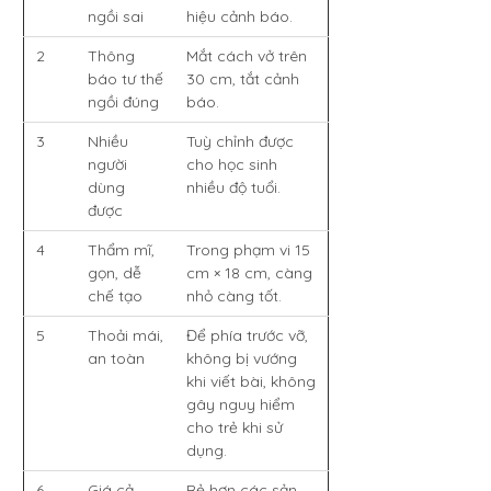
ngồi sai
hiệu cảnh báo.
2
Thông
Mắt cách vở trên
báo tư thế
30 cm, tắt cảnh
ngồi đúng
báo.
3
Nhiều
Tuỳ chỉnh được
người
cho học sinh
dùng
nhiều độ tuổi.
được
4
Thẩm mĩ,
Trong phạm vi 15
gọn, dễ
cm × 18 cm, càng
chế tạo
nhỏ càng tốt.
5
Thoải mái,
Để phía trước vỡ,
an toàn
không bị vướng
khi viết bài, không
gây nguy hiểm
cho trẻ khi sử
dụng.
6
Giá cả
Rẻ hơn các sản