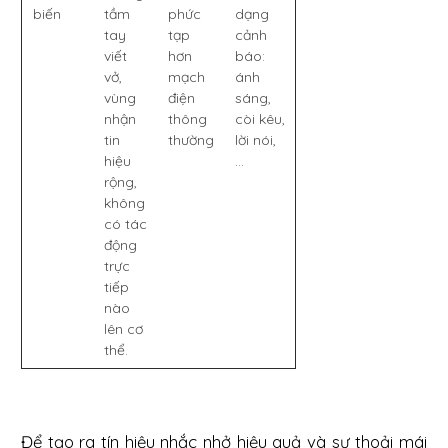
biến
tầm
phức
dạng
tay
tạp
cảnh
viết
hơn
báo:
vở,
mạch
ánh
vùng
điện
sáng,
nhận
thông
còi kêu,
tin
thường
lời nói,
hiệu
...
rộng,
không
có tác
động
trực
tiếp
nào
lên cơ
thể.
Để tạo ra tín hiệu nhắc nhở hiệu quả và sự thoải mái