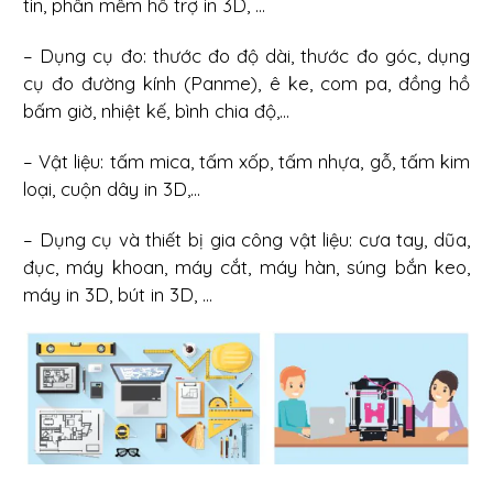
tin, phần mềm hỗ trợ in 3D, ...
– Dụng cụ đo: thước đo độ dài, thước đo góc, dụng
cụ đo đường kính (Panme), ê ke, com pa, đồng hồ
bấm giờ, nhiệt kế, bình chia độ,...
– Vật liệu: tấm mica, tấm xốp, tấm nhựa, gỗ, tấm kim
loại, cuộn dây in 3D,...
– Dụng cụ và thiết bị gia công vật liệu: cưa tay, dũa,
đục, máy khoan, máy cắt, máy hàn, súng bắn keo,
máy in 3D, bút in 3D, ...