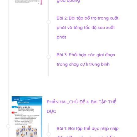
giữa quãng
Bài 2: Bài tập bổ trợ trong xuất
phát và tăng tốc độ sau xuất
phát
Bài 3: Phối hợp các giai đoạn
trong chạy cự li trung bình
PHẦN HAI_CHỦ ĐỀ 4. BÀI TẬP THỂ
DỤC
Bài 1: Bài tập thể dục nhịp nhịp