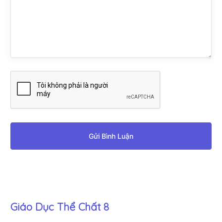
Gửi Bình Luận
Giáo Dục Thể Chất 8