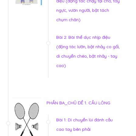
điệu (động tác chạy tại chỗ, tay
ngực, vươn người, bật tách
chụm chân)
Bài 2: Bài thể dục nhịp điệu
(động tác lườn, bật nhảy co gối,
di chuyển chéo, bật nhảy - tay
cao)
PHẦN BA_CHỦ ĐỀ 1. CẦU LÔNG
Bài 1: Di chuyển lùi đánh cầu
cao tay bên phải