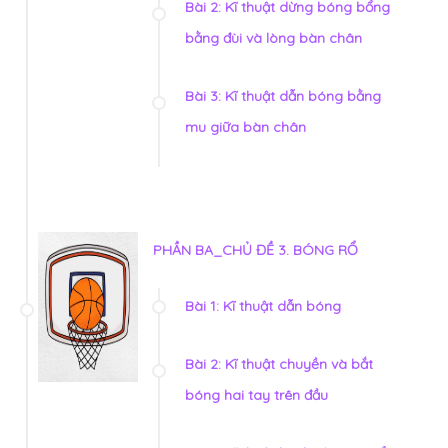
Bài 2: Kĩ thuật dừng bóng bổng
bằng đùi và lòng bàn chân
Bài 3: Kĩ thuật dẫn bóng bằng
mu giữa bàn chân
PHẦN BA_CHỦ ĐỀ 3. BÓNG RỔ
Bài 1: Kĩ thuật dẫn bóng
Bài 2: Kĩ thuật chuyền và bắt
bóng hai tay trên đầu