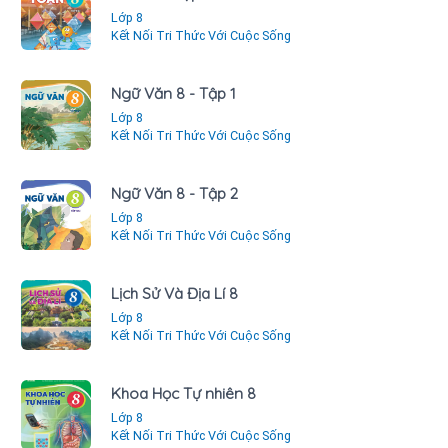
Lớp 8
Kết Nối Tri Thức Với Cuộc Sống
Ngữ Văn 8 - Tập 1
Lớp 8
Kết Nối Tri Thức Với Cuộc Sống
Ngữ Văn 8 - Tập 2
Lớp 8
Kết Nối Tri Thức Với Cuộc Sống
Lịch Sử Và Địa Lí 8
Lớp 8
Kết Nối Tri Thức Với Cuộc Sống
Khoa Học Tự nhiên 8
Lớp 8
Kết Nối Tri Thức Với Cuộc Sống