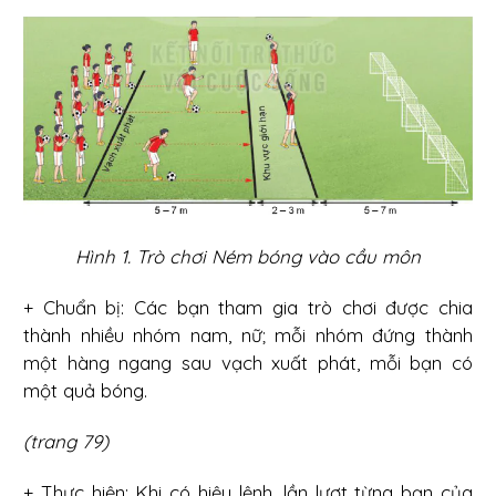
Hình 1. Trò chơi Ném bóng vào cầu môn
+ Chuẩn bị: Các bạn tham gia trò chơi được chia
thành nhiều nhóm nam, nữ; mỗi nhóm đứng thành
một hàng ngang sau vạch xuất phát, mỗi bạn có
một quả bóng.
(trang 79)
+ Thực hiện: Khi có hiệu lệnh, lần lượt từng bạn của