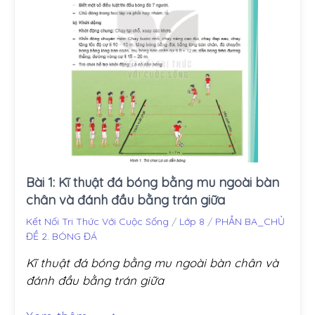
Bài 1: Kĩ thuật đá bóng bằng mu ngoài bàn
chân và đánh đầu bằng trán giữa
Kết Nối Tri Thức Với Cuộc Sống
/
Lớp 8
/
PHẦN BA_CHỦ
ĐỀ 2. BÓNG ĐÁ
Kĩ thuật đá bóng bằng mu ngoài bàn chân và
đánh đầu bằng trán giữa