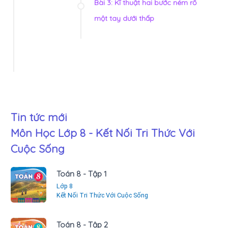
Bài 3: Kĩ thuật hai bước ném rổ
một tay dưới thấp
Tin tức mới
Môn Học Lớp 8 - Kết Nối Tri Thức Với
Cuộc Sống
Toán 8 - Tập 1
Lớp 8
Kết Nối Tri Thức Với Cuộc Sống
Toán 8 - Tập 2