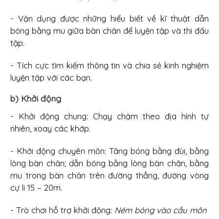
- Vận dụng được những hiểu biết về kĩ thuật dẫn
bóng bằng mu giữa bàn chân để luyện tập và thi đấu
tập.
- Tích cực tìm kiếm thông tin và chia sẻ kinh nghiệm
luyện tập với các bạn.
b) Khởi động
- Khởi động chung: Chạy chậm theo địa hình tự
nhiên, xoay các khớp.
- Khởi động chuyên môn: Tâng bóng bằng đùi, bằng
lòng bàn chân; dẫn bóng bằng lòng bàn chân, bằng
mu trong bàn chân trên đường thẳng, đường vòng
cự li 15 – 20m.
- Trò chơi hỗ trợ khởi động:
Ném bóng vào cầu môn