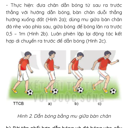
- Thực hiện: đưa chân dẫn bóng từ sau ra trước
thẳng với hướng dẫn bóng, bàn chân duỗi thẳng
hướng xuống đất (Hình 2a); dùng mu giữa bàn chân
đá nhẹ vào phía sau, giữa bóng để bóng lăn ra trước
0,5 – 1m (Hình 2b). Luân phiên lặp lại động tác kết
hợp di chuyển ra trước để dẫn bóng (Hình 2c).
Hình 2. Dẫn bóng bằng mu giữa bàn chân
b) Bài tập phối hợp dẫn bóng và đá bóng vào cầu