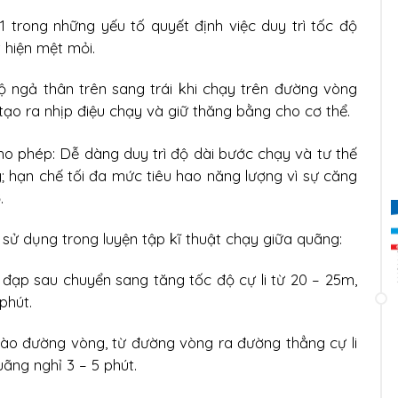
 1 trong những yếu tố quyết định việc duy trì tốc độ
 hiện mệt mỏi.
ộ ngả thân trên sang trái khi chạy trên đường vòng
ạo ra nhịp điệu chạy và giữ thăng bằng cho cơ thể.
ho phép: Dễ dàng duy trì độ dài bước chạy và tư thế
y; hạn chế tối đa mức tiêu hao năng lượng vì sự căng
.
 sử dụng trong luyện tập kĩ thuật chạy giữa quãng:
đạp sau chuyển sang tăng tốc độ cự li từ 20 – 25m,
phút.
ào đường vòng, từ đường vòng ra đường thẳng cự li
uãng nghỉ 3 – 5 phút.