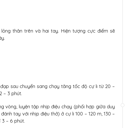
ả lỏng thân trên và hai tay. Hiện tượng cực điểm sẽ
ây.
đạp sau chuyển sang chạy tăng tốc độ cự li từ 20 –
2 – 3 phút.
g vòng, luyện tập nhịp điệu chạy (phối hợp giữa duy
đánh tay với nhịp điệu thở) ở cự li 100 – 120 m, 130 –
ỉ 3 – 6 phút.