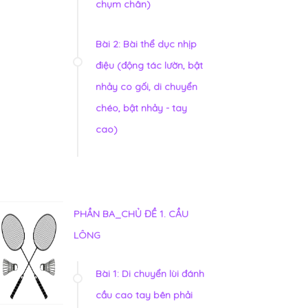
chụm chân)
Bài 2: Bài thể dục nhịp
điệu (động tác lườn, bật
nhảy co gối, di chuyển
chéo, bật nhảy - tay
cao)
PHẦN BA_CHỦ ĐỀ 1. CẦU
LÔNG
Bài 1: Di chuyển lùi đánh
cầu cao tay bên phải