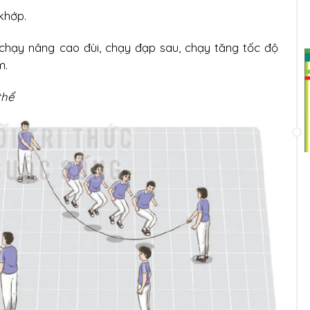
khớp.
chạy nâng cao đùi, chạy đạp sau, chạy tăng tốc độ
m.
thể