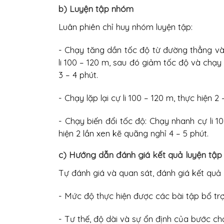
b) Luyện tập nhóm
Luân phiên chỉ huy nhóm luyện tập:
- Chạy tăng dần tốc độ từ đường thẳng v
li 100 – 120 m, sau đó giảm tốc độ và chạy 
3 – 4 phút.
- Chạy lặp lại cự li 100 – 120 m, thực hiện 2
- Chạy biến đổi tốc độ: Chạy nhanh cự li 
hiện 2 lần xen kẽ quãng nghỉ 4 – 5 phút.
c) Hướng dẫn đánh giá kết quả luyện tập
Tự đánh giá và quan sát, đánh giá kết quả
- Mức độ thực hiện được các bài tập bổ tr
- Tư thế, độ dài và sự ổn định của bước ch