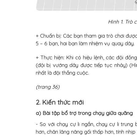
Hình 1. Trò 
+ Chuẩn bị: Các bạn tham gia trò chơi được
5 – 6 bạn, hai bạn làm nhiệm vụ quay dây.
+ Thực hiện: Khi có hiệu lệnh, các đội đồ
(đội bị vướng dây được tiếp tục nhảy) (Hìn
nhất là đội thắng cuộc.
(trang 36)
2. Kiến thức mới
a) Bài tập bổ trợ trong chạy giữa quãng
- So với chạy cự li ngắn, chạy cự li trun
hơn, chân lăng nâng gối thấp hơn, tính nhị