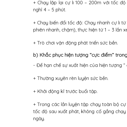
+ Chạy lặp lại cự li 100 – 200m với tốc độ
nghỉ 4 – 5 phút.
+ Chạy biến đổi tốc độ: Chạy nhanh cự li t
phiên nhanh, chậm), thực hiện từ 1 – 3 lần 
+ Trò chơi vận động phát triển sức bền.
b) Khắc phục hiện tượng “cực điểm” trong 
- Để hạn chế sự xuất hiện của hiện tượng “ 
+ Thường xuyên rèn luyện sức bền.
+ Khởi động kĩ trước buổi tập.
+ Trong các lần luyện tập chạy toàn bộ cự l
tốc độ sau xuất phát, không cố gắng chạy
ngày.