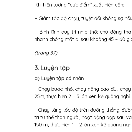
Khi hiện tượng “cực điểm” xuất hiện cần:
+ Giảm tốc độ chạy, tuyệt đối không sợ hãi.
+ Bình tĩnh duy trì nhịp thở; chủ động th
nhanh chóng mất đi sau khoảng 45 – 60 gi
(trang 37)
3. Luyện tập
a) Luyện tập cá nhân
- Chạy bước nhỏ, chạy nâng cao đùi, chạy 
25m, thực hiện 2 – 3 lần xen kẽ quãng nghỉ 
- Chạy tăng tốc độ trên đường thẳng, đườn
trì tư thế thân người, hoạt động đạp sau và 
150 m, thực hiện 1 – 2 lần xen kẽ quãng ngh