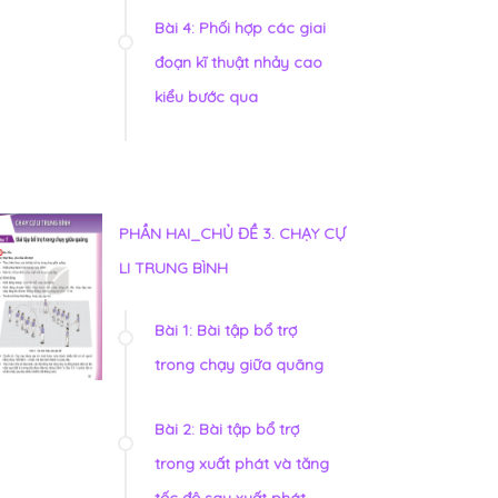
Bài 4: Phối hợp các giai
đoạn kĩ thuật nhảy cao
kiểu bước qua
PHẦN HAI_CHỦ ĐỀ 3. CHẠY CỰ
LI TRUNG BÌNH
Bài 1: Bài tập bổ trợ
trong chạy giữa quãng
Bài 2: Bài tập bổ trợ
trong xuất phát và tăng