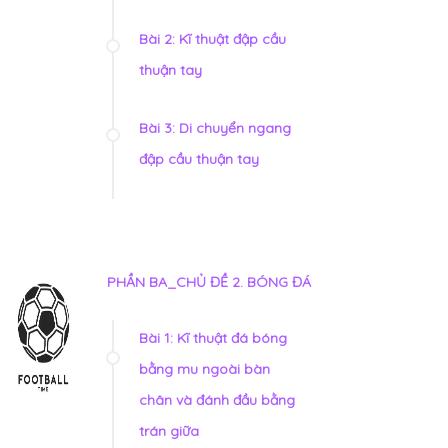
Bài 2: Kĩ thuật đập cầu
thuận tay
Bài 3: Di chuyển ngang
đập cầu thuận tay
PHẦN BA_CHỦ ĐỀ 2. BÓNG ĐÁ
Bài 1: Kĩ thuật đá bóng
bằng mu ngoài bàn
chân và đánh đầu bằng
trán giữa