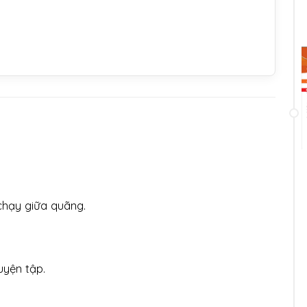
chạy giữa quãng.
uyện tập.