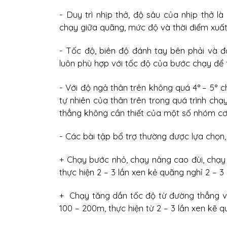
- Duy trì nhịp thở, độ sâu của nhịp thở là
chạy giữa quãng, mức độ và thời điểm xuất
- Tốc độ, biên độ đánh tay bên phải và đ
luôn phù hợp với tốc độ của bước chạy để t
- Với độ ngả thân trên không quá 4°
– 5° c
tự nhiên của thân trên trong quá trình chạ
thẳng không cần thiết của một số nhóm cơ
- Các bài tập bổ trợ thường được lựa chọn,
+ Chạy bước nhỏ, chạy nâng cao đùi, chạy 
thực hiện 2 – 3 lần xen kẻ quãng nghỉ 2 – 3 
+ Chạy tăng dần tốc độ từ đường thẳng v
100 – 200m, thực hiện từ 2 – 3 lần xen kẽ q