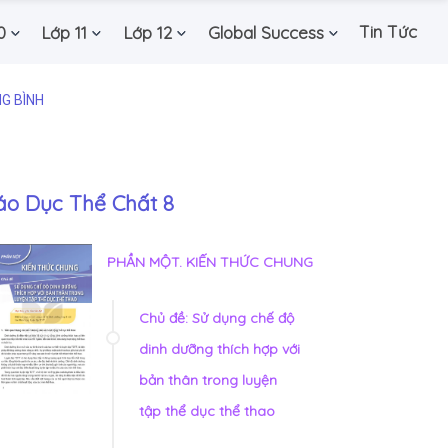
Tin Tức
0
Lớp 11
Lớp 12
Global Success
NG BÌNH
áo Dục Thể Chất 8
PHẦN MỘT. KIẾN THỨC CHUNG
Chủ đề: Sử dụng chế độ
dinh dưỡng thích hợp với
bản thân trong luyện
tập thể dục thể thao