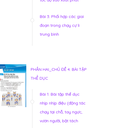
tốc độ sau xuất phát
Bài 3: Phối hợp các giai
đoạn trong chạy cự li
trung bình
PHẦN HAI_CHỦ ĐỀ 4. BÀI TẬP
THỂ DỤC
Bài 1: Bài tập thể dục
nhịp nhịp điệu (động tác
chạy tại chỗ, tay ngực,
vươn người, bật tách