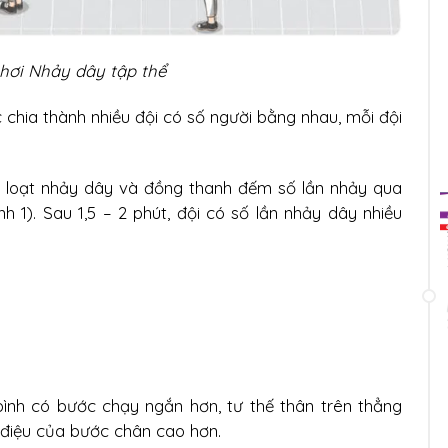
chơi Nhảy dây tập thể
 chia thành nhiều đội có số người bằng nhau, mỗi đội
ng loạt nhảy dây và đồng thanh đếm số lần nhảy qua
h 1). Sau 1,5 – 2 phút, đội có số lần nhảy dây nhiều
g bình có bước chạy ngắn hơn, tư thế thân trên thẳng
p điệu của bước chân cao hơn.