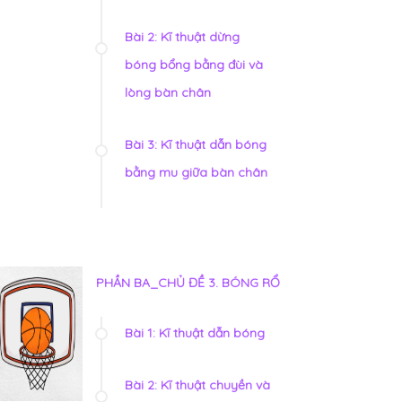
Bài 2: Kĩ thuật dừng
bóng bổng bằng đùi và
lòng bàn chân
Bài 3: Kĩ thuật dẫn bóng
bằng mu giữa bàn chân
PHẦN BA_CHỦ ĐỀ 3. BÓNG RỔ
Bài 1: Kĩ thuật dẫn bóng
Bài 2: Kĩ thuật chuyền và