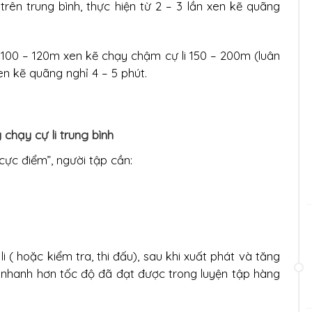
 trên trung bình, thực hiện từ 2 – 3 lần xen kẽ quãng
ừ 100 – 120m xen kẽ chạy chậm cự li 150 – 200m (luân
xen kẽ quãng nghỉ 4 – 5 phút.
chạy cự li trung bình
cực điểm”, người tập cần:
i ( hoặc kiểm tra, thi đấu), sau khi xuất phát và tăng
 nhanh hơn tốc độ đã đạt được trong luyện tập hàng