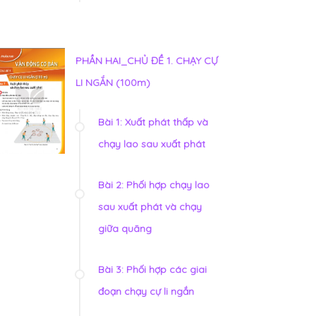
PHẦN HAI_CHỦ ĐỀ 1. CHẠY CỰ
LI NGẮN (100m)
Bài 1: Xuất phát thấp và
chạy lao sau xuất phát
Bài 2: Phối hợp chạy lao
sau xuất phát và chạy
giữa quãng
Bài 3: Phối hợp các giai
đoạn chạy cự li ngắn