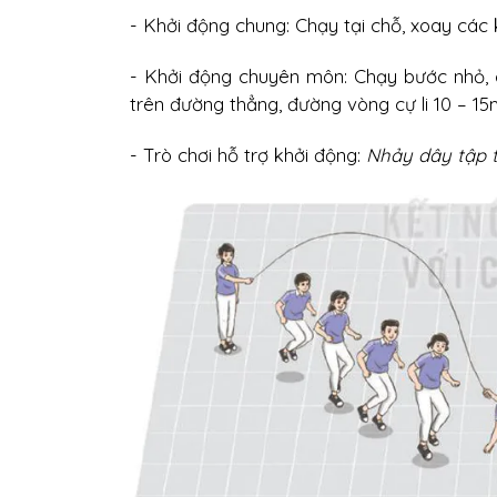
- Khởi động chung: Chạy tại chỗ, xoay các 
- Khởi động chuyên môn: Chạy bước nhỏ, 
trên đường thẳng, đường vòng cự li 10 – 15
- Trò chơi hỗ trợ khởi động:
Nhảy dây tập 