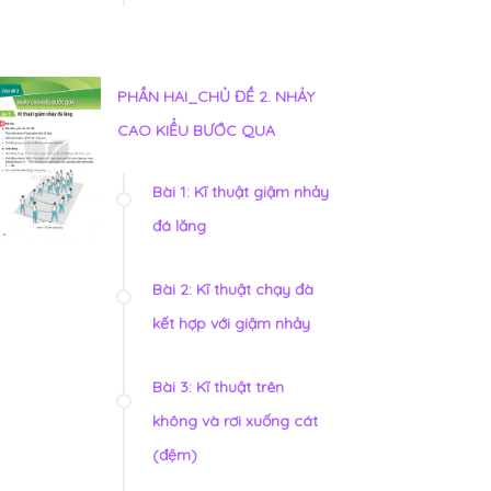
PHẦN HAI_CHỦ ĐỀ 2. NHẢY
CAO KIỂU BƯỚC QUA
Bài 1: Kĩ thuật giậm nhảy
đá lăng
Bài 2: Kĩ thuật chạy đà
kết hợp với giậm nhảy
Bài 3: Kĩ thuật trên
không và rơi xuống cát
(đệm)