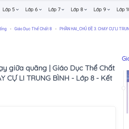
Lớp 5
Lớp 6
Lớp 7
Lớp 8
Lớp 9
Lớp 1
Sống
Giáo Dục Thể Chất 8
PHẦN HAI_CHỦ ĐỀ 3. CHẠY CỰ LI TRU
Gi
chạy giữa quãng | Giáo Dục Thể Chất
Y CỰ LI TRUNG BÌNH - Lớp 8 - Kết