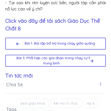
- Tại sao khi rèn luyện sức bền, người tập cần phải
nỗ lực cao về ý chí?
Click vào đây để tải sách
Giáo Dục Thể
Chất 8
Bài 1: Bài tập bổ trợ trong chạy giữa quãng
Bài 3: Phối hợp các giai đoạn trong chạy cự li
trung bình
Tin tức mới
Chia Sẻ
.
sách giáo khoa
kết nối tri thức
lớp 8
Tags