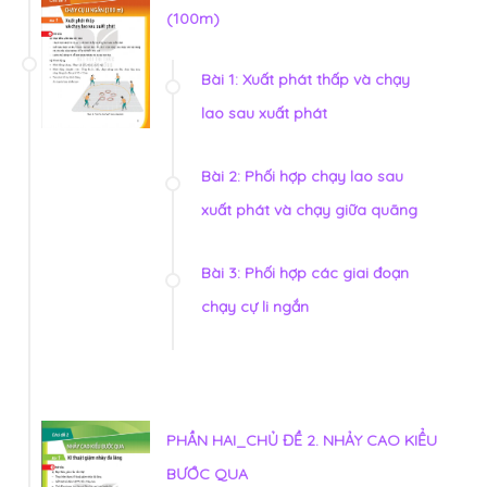
(100m)
Bài 1: Xuất phát thấp và chạy
lao sau xuất phát
Bài 2: Phối hợp chạy lao sau
xuất phát và chạy giữa quãng
Bài 3: Phối hợp các giai đoạn
chạy cự li ngắn
PHẦN HAI_CHỦ ĐỀ 2. NHẢY CAO KIỂU
BƯỚC QUA