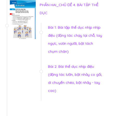
PHẦN HAI_CHỦ ĐỀ 4. BÀI TẬP THỂ
DỤC
Bài 1: Bài tập thể dục nhịp nhịp
điệu (động tác chạy tại chỗ, tay
ngực, vươn người, bật tách
chụm chân)
Bài 2: Bài thể dục nhịp điệu
(động tác lườn, bật nhảy co gối,
di chuyển chéo, bật nhảy - tay
cao)