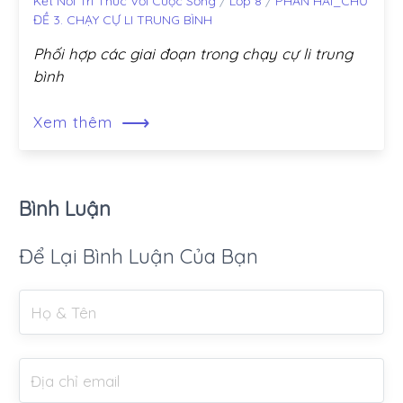
Kết Nối Tri Thức Với Cuộc Sống
/
Lớp 8
/
PHẦN HAI_CHỦ
ĐỀ 3. CHẠY CỰ LI TRUNG BÌNH
Phối hợp các giai đoạn trong chạy cự li trung
bình
⟶
Xem thêm
Bình Luận
Để Lại Bình Luận Của Bạn