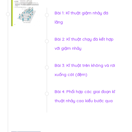
Bài 1: Kĩ thuật giậm nhảy đá
lăng
Bài 2: Kĩ thuật chạy đà kết hợp
với giậm nhảy
Bài 3: Kĩ thuật trên không và rơi
xuống cát (đệm)
Bài 4: Phối hợp các giai đoạn kĩ
thuật nhảy cao kiểu bước qua