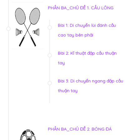
PHẦN BA_CHỦ ĐỀ 1. CẦU LÔNG
Bài 1: Di chuyển lùi đánh cầu
cao tay bên phải
Bài 2: Kĩ thuật đập cầu thuận
tay
Bài 3: Di chuyển ngang đập cầu
thuận tay
PHẦN BA_CHỦ ĐỀ 2. BÓNG ĐÁ