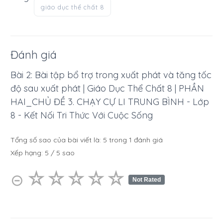
giáo dục thể chất 8
Đánh giá
Bài 2: Bài tập bổ trợ trong xuất phát và tăng tốc
độ sau xuất phát | Giáo Dục Thể Chất 8 | PHẦN
HAI_CHỦ ĐỀ 3. CHẠY CỰ LI TRUNG BÌNH - Lớp
8 - Kết Nối Tri Thức Với Cuộc Sống
Tổng số sao của bài viết là:
5
trong
1
đánh giá
Xếp hạng:
5
/
5
sao
☆
★
☆
★
☆
★
☆
★
☆
★
⊝
Not Rated