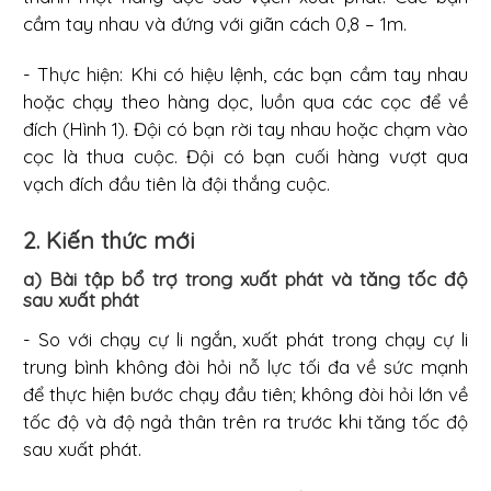
cầm tay nhau và đứng với giãn cách 0,8 – 1m.
- Thực hiện: Khi có hiệu lệnh, các bạn cầm tay nhau
hoặc chạy theo hàng dọc, luồn qua các cọc để về
đích (Hình 1). Đội có bạn rời tay nhau hoặc chạm vào
cọc là thua cuộc. Đội có bạn cuối hàng vượt qua
vạch đích đầu tiên là đội thắng cuộc.
2. Kiến thức mới
a) Bài tập bổ trợ trong xuất phát và tăng tốc độ
sau xuất phát
- So với chạy cự li ngắn, xuất phát trong chạy cự li
trung bình không đòi hỏi nỗ lực tối đa về sức mạnh
để thực hiện bước chạy đầu tiên; không đòi hỏi lớn về
tốc độ và độ ngả thân trên ra trước khi tăng tốc độ
sau xuất phát.