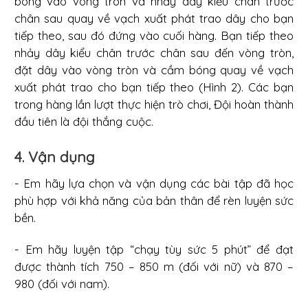
bóng vào vòng tròn và nhảy dây kiểu chân trước
chân sau quay về vạch xuất phát trao dây cho bạn
tiếp theo, sau đó đứng vào cuối hàng. Bạn tiếp theo
nhảy dây kiểu chân trước chân sau đến vòng tròn,
đặt dây vào vòng tròn và cầm bóng quay về vạch
xuất phát trao cho bạn tiếp theo (Hình 2). Các bạn
trong hàng lần lượt thực hiện trò chơi, Đội hoàn thành
đầu tiên là đội thắng cuộc.
4. Vận dụng
- Em hãy lựa chọn và vận dụng các bài tập đã học
phù hợp với khả năng của bản thân để rèn luyện sức
bền.
- Em hãy luyện tập “chạy tùy sức 5 phút” để đạt
được thành tích 750 – 850 m (đối với nữ) và 870 –
980 (đối với nam).