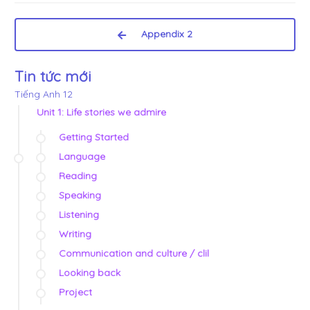
Appendix 2
Tin tức mới
Tiếng Anh 12
Unit 1: Life stories we admire
Getting Started
Language
Reading
Speaking
Listening
Writing
Communication and culture / clil
Looking back
Project