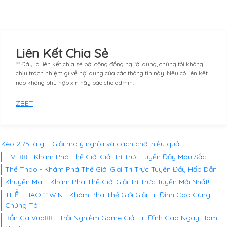
Liên Kết Chia Sẻ
** Đây là liên kết chia sẻ bới cộng đồng người dùng, chúng tôi không
chịu trách nhiệm gì về nội dung của các thông tin này. Nếu có liên kết
nào không phù hợp xin hãy báo cho admin.
ZBET
Kèo 2.75 là gì - Giải mã ý nghĩa và cách chơi hiệu quả
FIVE88 - Khám Phá Thế Giới Giải Trí Trực Tuyến Đầy Màu Sắc
Thể Thao - Khám Phá Thế Giới Giải Trí Trực Tuyến Đầy Hấp Dẫn
Khuyến Mãi - Khám Phá Thế Giới Giải Trí Trực Tuyến Mới Nhất!
THỂ THAO 11WIN - Khám Phá Thế Giới Giải Trí Đỉnh Cao Cùng
Chúng Tôi
Bắn Cá Vua88 - Trải Nghiệm Game Giải Trí Đỉnh Cao Ngay Hôm