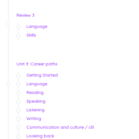
Review 3
Language
Skills
Unit 9: Career paths
Getting Started
Language
Reading
Speaking
Listening
Writing
Communication and culture / clil
Looking back