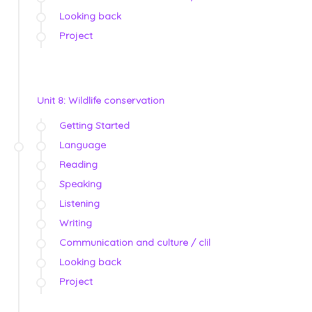
Looking back
Project
Unit 8: Wildlife conservation
Getting Started
Language
Reading
Speaking
Listening
Writing
Communication and culture / clil
Looking back
Project