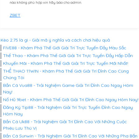
nào không phù hợp xin hãy báo cho admin.
ZBET
Kèo 2.75 là gì - Giải mã ý nghĩa và cách chơi hiệu quả
FIVE88 - Khám Phá Thế Giới Giải Trí Trực Tuyến Đầy Màu Sắc
Thể Thao - Khám Phá Thế Giới Giải Trí Trực Tuyến Đầy Hấp Dẫn
Khuyến Mãi - Khám Phá Thế Giới Giải Trí Trực Tuyến Mới Nhất!
THỂ THAO 11WIN - Khám Phá Thế Giới Giải Trí Đỉnh Cao Cùng
Chúng Tôi
Bắn Cá Vua88 - Trải Nghiệm Game Giải Trí Đỉnh Cao Ngay Hôm
Nay!
Nổ Hũ 9bet - Khám Phá Thế Giới Giải Trí Đỉnh Cao Ngay Hôm Nay!
Đăng Ký Tip88 - Trải Nghiệm Giải Trí Trực Tuyến Đỉnh Cao Ngay
Hôm Nay
Bắn Cá Uk88 - Trải Nghiệm Giải Trí Đỉnh Cao Với Những Cuộc
Phiêu Lưu Thú Vị
Bắn Cá Sunwin - Trải Nghiệm Giải Trí Đỉnh Cao Với Những Pha Bắn