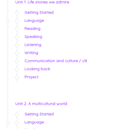
Unit 1: Life stories we admire
Getting Started
Language
Reading
Speaking
Listening
Writing
Communication and culture / clil
Looking back
Project
Unit 2: A multicultural world
Getting Started
Language