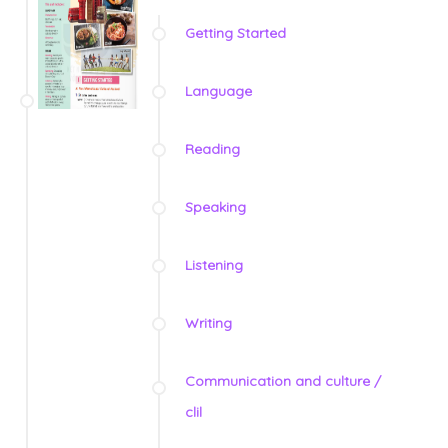
Getting Started
Language
Reading
Speaking
Listening
Writing
Communication and culture /
clil