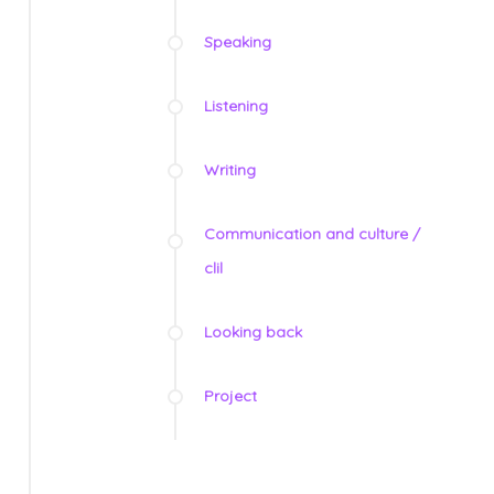
Speaking
Listening
Writing
Communication and culture /
clil
Looking back
Project