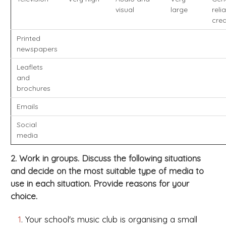
visual
large
reli
cred
Printed
newspapers
Leaflets
and
brochures
Emails
Social
media
2. Work in groups. Discuss the following situations
and decide on the most suitable type of media to
use in each situation. Provide reasons for your
choice.
1
. Your school's music club is organising a small