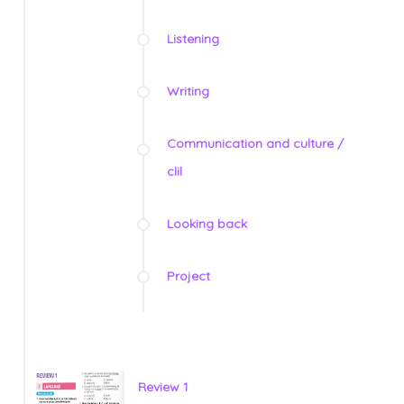
Listening
Writing
Communication and culture /
clil
Looking back
Project
Review 1