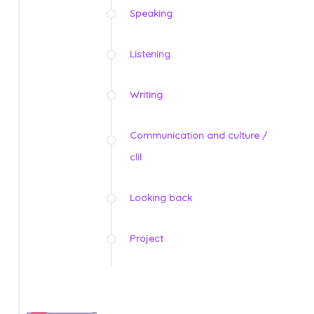
Speaking
Listening
Writing
Communication and culture /
clil
Looking back
Project