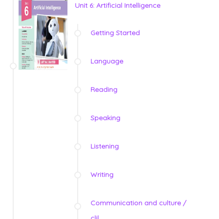
Unit 6: Artificial Intelligence
Getting Started
Language
Reading
Speaking
Listening
Writing
Communication and culture /
clil