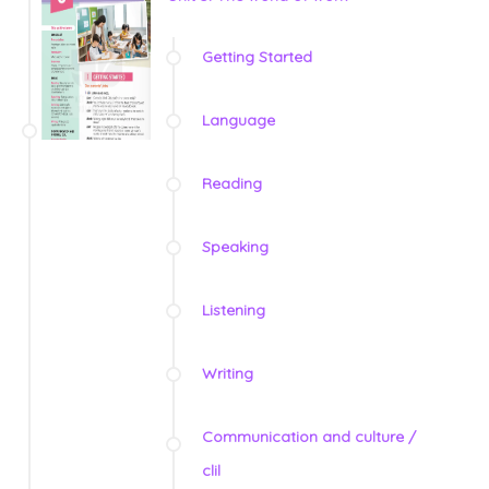
Getting Started
Language
Reading
Speaking
Listening
Writing
Communication and culture /
clil