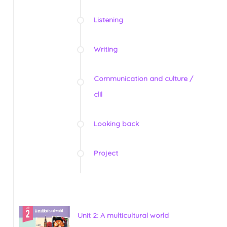
Listening
Writing
Communication and culture /
clil
Looking back
Project
Unit 2: A multicultural world