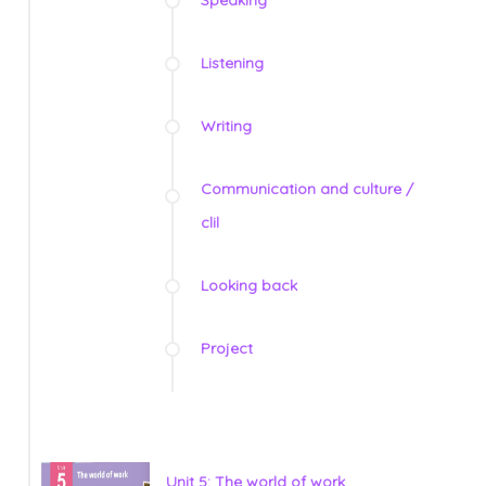
Speaking
Listening
Writing
Communication and culture /
clil
Looking back
Project
Unit 5: The world of work