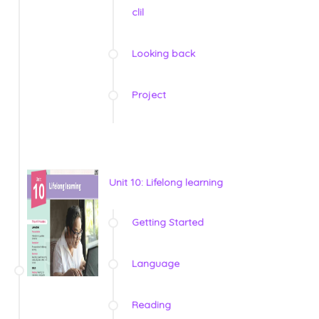
clil
Looking back
Project
Unit 10: Lifelong learning
Getting Started
Language
Reading