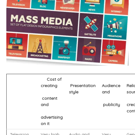
Cost of
creating
Presentation
Audience
Reli
style
and
sou
content
and
publicity
cred
con
advertising
on it
Television
Very high
Audio and
Very
Gene