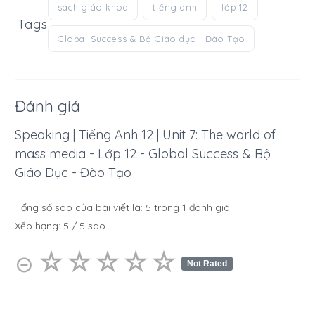
sách giáo khoa
tiếng anh
lớp 12
Tags
Global Success & Bộ Giáo dục - Đào Tạo
Đánh giá
Speaking | Tiếng Anh 12 | Unit 7: The world of
mass media - Lớp 12 - Global Success & Bộ
Giáo Dục - Đào Tạo
Tổng số sao của bài viết là:
5
trong
1
đánh giá
Xếp hạng:
5
/
5
sao
☆
★
☆
★
☆
★
☆
★
☆
★
⊝
Not Rated