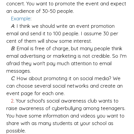
concert. You want to promote the event and expect
an audience of 30-50 people.
Example
:
A
: I think we should write an event promotion
email and send it to 100 people. I assume 30 per
cent of them will show some interest.
B
: Email is free of charge, but many people think
email advertising or marketing is not credible. So I'm
afraid they won't pay much attention to email
messages.
C
: How about promoting it on social media? We
can choose several social networks and create an
event page for each one.
2
. Your school's social awareness club wants to
raise awareness of cyberbullying among teenagers.
You have some information and videos you want to
share with as many students at your school as
possible.