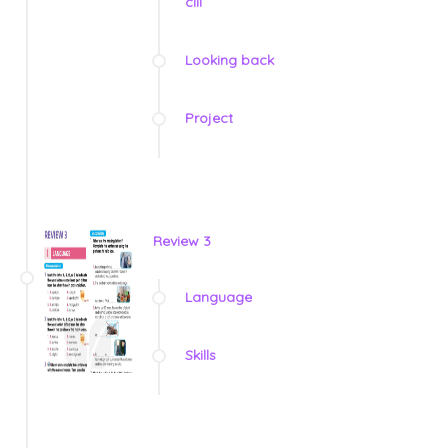
clil
Looking back
Project
Review 3
Language
Skills