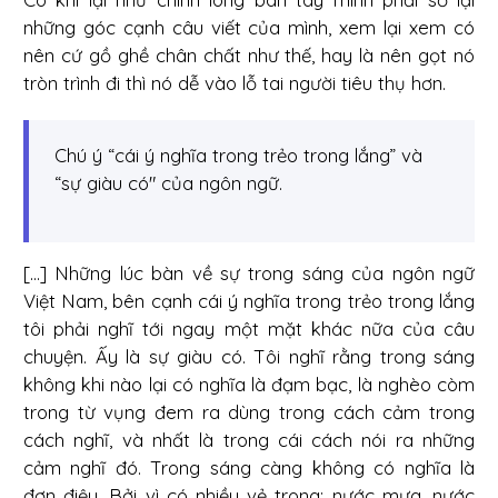
những góc cạnh câu viết của mình, xem lại xem có
nên cứ gồ ghề chân chất như thế, hay là nên gọt nó
tròn trình đi thì nó dễ vào lỗ tai người tiêu thụ hơn.
Chú ý “cái ý nghĩa trong trẻo trong lắng” và
“sự giàu có" của ngôn ngữ.
[...] Những lúc bàn về sự trong sáng của ngôn ngữ
Việt Nam, bên cạnh cái ý nghĩa trong trẻo trong lắng
tôi phải nghĩ tới ngay một mặt khác nữa của câu
chuyện. Ấy là sự giàu có. Tôi nghĩ rằng trong sáng
không khi nào lại có nghĩa là đạm bạc, là nghèo còm
trong từ vụng đem ra dùng trong cách cảm trong
cách nghĩ, và nhất là trong cái cách nói ra những
cảm nghĩ đó. Trong sáng càng không có nghĩa là
đơn điệu. Bởi vì có nhiều vẻ trong: nước mưa, nước