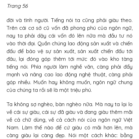
Trang 56
đời và tình người. Tiếng nói ta cũng phải giàu theo.
Trên cái cơ sở cũ vốn đã phong phú của ngôn ngữ,
nay ta phải dậy cái vốn đó lên nữa mà đầu tư nó
vào thời đại. Quần chúng lao động sản xuất và chiến
đấu để bảo vệ sự sản xuất, sản xuất chiến đấu tới
đâu, lại đóng góp thêm tới mức đó vào kho tàng
tiếng nói. Phía người làm nghề văn, càng phải đẩy
mạnh và nâng cao lao động nghệ thuật, càng phải
góp nhiều. Muốn hay không muốn, ngôn ngữ chung
của chúng ta rồi sẽ là một triệu phú.
Ta không sợ nghèo, bàn nghèo nữa. Mà nay ta lại lo
về cái sự giàu, cái sự đã giàu và đang giàu thêm mãi
về cả chữ dùng, về cả cách nói của ngôn ngữ Việt
Nam. Làm thế nào để cứ giàu có mãi hơn lên, mà
càng giàu lại càng đẹp. Nói một cách khác: bằng