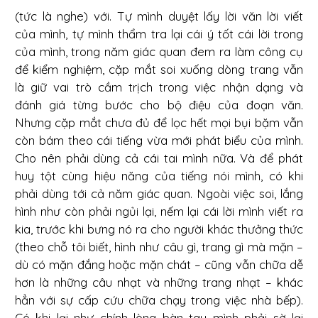
(tức là nghe) với. Tự mình duyệt lấy lời văn lời viết
của mình, tự mình thẩm tra lại cái ý tốt cái lời trong
của mình, trong năm giác quan đem ra làm công cụ
để kiểm nghiệm, cặp mắt soi xuống dòng trang vẫn
là giữ vai trò cầm trịch trong việc nhận dạng và
đánh giá từng bước cho bộ điệu của đoạn văn.
Nhưng cặp mắt chưa đủ để lọc hết mọi bụi bặm vẫn
còn bám theo cái tiếng vừa mới phát biểu của mình.
Cho nên phải dùng cả cái tai mình nữa. Và để phát
huy tột cùng hiệu năng của tiếng nói mình, có khi
phải dùng tới cả năm giác quan. Ngoài việc soi, lắng
hình như còn phải ngủi lại, nếm lại cái lời mình viết ra
kia, trước khi bưng nó ra cho người khác thưởng thức
(theo chỗ tôi biết, hình như câu gì, trang gì mà mặn –
dù có mặn đắng hoặc mặn chát – cũng vẫn chữa dễ
hơn là những câu nhạt và những trang nhạt – khác
hẳn với sự cấp cứu chữa chạy trong việc nhà bếp).
Có khi lại như chính lòng bàn tay mình phải sờ lại