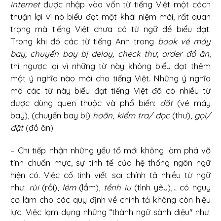
internet
được nhập vào vốn từ tiếng Việt một cách
thuận lợi vì nó biểu đạt một khái niệm mới, rất quan
trọng mà tiếng Việt chưa có từ ngữ để biểu đạt.
Trong khi đó các từ tiếng Anh trong
book vé máy
bay, chuyến bay bị delay, check thư, order đồ ăn
,
thì ngược lại vì những từ này không biểu đạt thêm
một ý nghĩa nào mới cho tiếng Việt. Những ý nghĩa
mà các từ này biểu đạt tiếng Việt đã có nhiều từ
được dùng quen thuộc và phổ biến:
đặt
(vé máy
bay), (chuyến bay bị)
hoãn
,
kiểm tra/ đọc
(thư),
gọi/
đặt
(đồ ăn).
– Chi tiếp nhận những yếu tố mới không làm phá vỡ
tính chuẩn mực, sự tinh tế của hệ thống ngôn ngữ
hiện có. Việc cố tình viết sai chính tả nhiều từ ngữ
như:
rùi
(rồi),
lém
(lắm),
tềnh iu
(tình yêu),... có nguy
cơ làm cho các quy định về chính tả không còn hiệu
lực. Việc lạm dụng những “thành ngữ sành điệu" như: