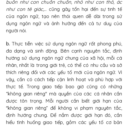
buồn như con chuồn chuồn, nhỏ như con thỏ, ác
như con tê giác,
... cũng gây tổn hại đến sự tinh tế
của ngôn ngữ, tạo nên thói quen dễ dài trong sử
dụng ngôn ngữ và ảnh hưởng đến cả tư duy của
người nói.
b.
Thực tiễn việc sử dụng ngôn ngữ rất phong phú,
đa dạng và sinh động. Bên cạnh nguyên tắc, định
hướng sử dụng ngôn ngữ chung của xã hội, mỗi cá
nhân, nhất là trong giới trẻ, có thể có nhu cầu và sở
thích riêng đối với các yếu tố mới của ngôn ngữ. Vì
vậy, cần có cách tiếp cận linh hoạt và phù hợp với
thực tế. Trong giao tiếp bao giờ cũng có những
“không gian riêng" mà quyền của các cá nhân cần
được tôn trọng. Mỗi người cần biết giới hạn của
"không gian riêng” để không vi phạm nguyên tắc,
định hướng chung. Để nắm được giới hạn đó, cần
hiểu tình huống giao tiếp, gồm các yếu tố cơ bản