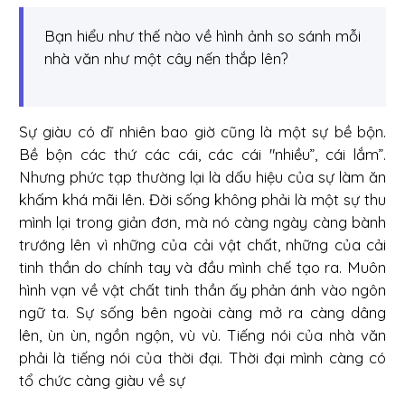
Bạn hiểu như thế nào về hình ảnh so sánh mỗi
nhà văn như một cây nến thắp lên?
Sự giàu có dĩ nhiên bao giờ cũng là một sự bề bộn.
Bề bộn các thứ các cái, các cái "nhiều”, cái lắm”.
Nhưng phức tạp thường lại là dấu hiệu của sự làm ăn
khấm khá mãi lên. Đời sống không phải là một sự thu
mình lại trong giản đơn, mà nó càng ngày càng bành
trướng lên vì những của cải vật chất, những của cải
tinh thần do chính tay và đầu mình chế tạo ra. Muôn
hình vạn về vật chất tinh thần ấy phản ánh vào ngôn
ngữ ta. Sự sống bên ngoài càng mở ra càng dâng
lên, ùn ùn, ngồn ngộn, vù vù. Tiếng nói của nhà văn
phải là tiếng nói của thời đại. Thời đại mình càng có
tổ chức càng giàu về sự