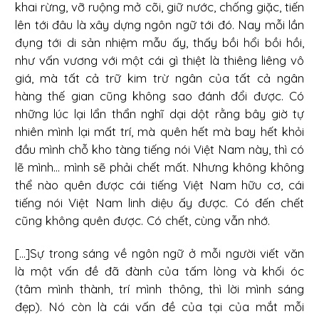
khai rừng, vỡ ruộng mở cõi, giữ nước, chống giặc, tiến
lên tới đâu là xây dựng ngôn ngữ tới đó. Nay mỗi lần
đụng tới di sản nhiệm mẫu ấy, thấy bồi hổi bồi hồi,
như vấn vương với một cái gì thiệt là thiêng liêng vô
giá, mà tất cả trữ kim trừ ngân của tất cả ngân
hàng thế gian cũng không sao đánh đổi được. Có
những lúc lại lẩn thẩn nghĩ dại dột rằng bây giờ tự
nhiên mình lại mất trí, mà quên hết mà bay hết khỏi
đầu mình chỗ kho tàng tiếng nói Việt Nam này, thì có
lẽ mình... mình sẽ phải chết mất. Nhưng không không
thể nào quên được cái tiếng Việt Nam hữu cơ, cái
tiếng nói Việt Nam linh diệu ấy được. Có đến chết
cũng không quên được. Có chết, cùng vẫn nhớ.
[...]Sự trong sáng về ngôn ngữ ở mỗi người viết văn
là một vấn đề đã đành của tấm lòng và khối óc
(tâm mình thành, trí mình thông, thì lời mình sáng
đẹp). Nó còn là cái vấn đề của tại của mắt mỗi