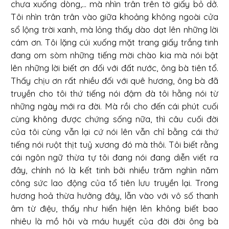
chưa xuống dòng,... mà nhìn trân trên tờ giấy bỏ dở.
Tôi nhìn trân trân vào giữa khoảng không ngoài cửa
sổ lộng trời xanh, mà lỏng thấy dào dạt lên những lời
cám ơn. Tôi lặng cúi xuống mặt trang giấy trắng tinh
đang om sòm những tiếng mời chào kia mà nói bật
lên những lời biết ơn đối với đất nước, ông bà tiên tổ.
Thấy chịu ơn rất nhiều đối với quê hương, ông bà đã
truyền cho tôi thứ tiếng nói đậm đà tôi hằng nói từ
những ngày mới ra đời. Mà rồi cho đến cái phút cuối
cùng không được chứng sống nữa, thì câu cuối đời
của tôi cùng vẫn lại cứ nói lên vẫn chỉ bằng cái thứ
tiếng nói ruột thịt tuỷ xương đó mà thôi. Tôi biết rằng
cái ngôn ngữ thừa tự tôi đang nói đang diễn viết ra
đây, chính nó là kết tinh bởi nhiều trăm nghìn năm
công sức lao động của tổ tiên lưu truyền lại. Trong
hương hoả thừa hưởng đây, lẫn vào với vô số thanh
âm từ điệu, thấy như hiển hiện lên không biết bao
nhiêu là mồ hôi và máu huyết của đời đời ông bà