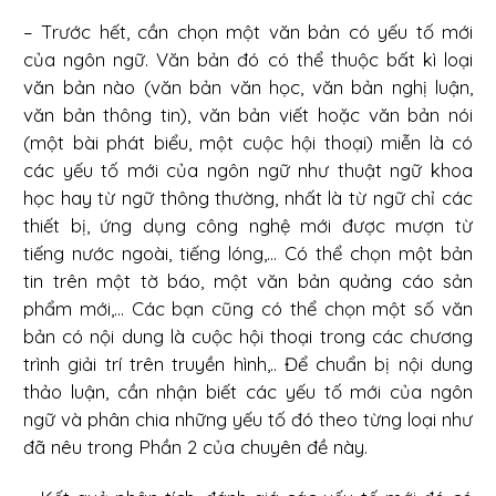
– Trước hết, cần chọn một văn bản có yếu tố mới
của ngôn ngữ. Văn bản đó có thể thuộc bất kì loại
văn bản nào (văn bản văn học, văn bản nghị luận,
văn bản thông tin), văn bản viết hoặc văn bản nói
(một bài phát biểu, một cuộc hội thoại) miễn là có
các yếu tố mới của ngôn ngữ như thuật ngữ khoa
học hay từ ngữ thông thường, nhất là từ ngữ chỉ các
thiết bị, ứng dụng công nghệ mới được mượn từ
tiếng nước ngoài, tiếng lóng,... Có thể chọn một bản
tin trên một tờ báo, một văn bản quảng cáo sản
phẩm mới,... Các bạn cũng có thể chọn một số văn
bản có nội dung là cuộc hội thoại trong các chương
trình giải trí trên truyền hình,.. Để chuẩn bị nội dung
thảo luận, cần nhận biết các yếu tố mới của ngôn
ngữ và phân chia những yếu tố đó theo từng loại như
đã nêu trong Phần 2 của chuyên đề này.