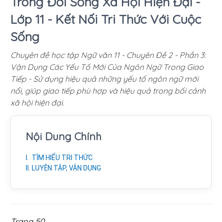
Trong Đời Sống Xã Hội Hiện Đại -
Lớp 11 - Kết Nối Tri Thức Với Cuộc
Sống
Chuyên đề học tập Ngữ văn 11 - Chuyên Đề 2 - Phần 3:
Vận Dụng Các Yếu Tố Mới Của Ngôn Ngữ Trong Giao
Tiếp - Sử dụng hiệu quả những yếu tố ngôn ngữ mới
nổi, giúp giao tiếp phù hợp và hiệu quả trong bối cảnh
xã hội hiện đại.
Nội Dung Chính
I. TÌM HIỂU TRI THỨC
II. LUYỆN TẬP, VẬN DỤNG
Trang 50