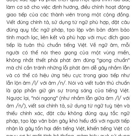
làm cơ sở cho việc định hướng, điều chỉnh hoạt động
giao tiếp của các thành viên trong một cộng đồng.
Viết đúng chính tả, sử dụng từ ngữ phù hợp, đặt câu
đúng quy tắc ngữ pháp, tạo lập văn bản đảm bảo
tính mạch lạc, liên kết và phù hợp với mục đích giao
tiếp là tuân thủ chuẩn tiếng Việt. Về ngữ âm, mỗi
người có thể nói theo giọng của một vùng miền,
không nhất thiết phải phát âm đúng "giọng chuẩn"
mà chỉ cần tránh những lỗi phát âm dễ gây nhầm lẫn
và có thể có hiệu ứng tiêu cực trong giao tiếp như
lẫn lộn âm /l/ với âm /n/. Nói và viết tuân thủ chuẩn
là góp phần giữ gìn sự trong sáng của tiếng Việt.
Ngược lại, "nói ngọng" (như nhầm lẫn giữa âm /l/ với
âm /n/), viết sai chính tả, sử dụng từ ngữ tuỳ tiện và
thiếu chính xác, đặt câu không đúng quy tắc ngữ
pháp, tạo lập văn bản gây khó hiểu đối với người tiếp
nhận là gây tổn hại đến tiếng Việt, khiến tiếng Việt có
nguy cơ bị mất tính hệ thống, giảm hiệu quả sử dụng