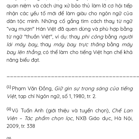
quan niệm và cách ứng xử bảo thủ làm lỡ cơ hội tiếp
nhận các yếu tố mới để làm giàu cho ngôn ngữ của
dân tộc mình. Những cố gắng tìm cách thay từ ngữ
“vay mượn" Hán Việt đã quen dùng và phù hợp bằng
từ ngữ "thuần Việt", ví dụ: thay
phi công
bằng
người
lái máy bay
, thay
máy bay trực thăng
bằng
máy
bay lên thẳng
, có thể làm cho tiếng Việt hạn chế khả
năng biểu đạt.
______________________________________
Phạm Văn Đồng,
Giữ gìn sự trong sáng của tiếng
Việt
, tạp chí Ngôn ngữ, số 1, 1980, tr. 2.
Vũ Tuấn Anh (giới thiệu và tuyển chọn),
Chế Lan
Viên – Tác phẩm chọn lọc
, NXB Giáo dục, Hà Nội,
2009, tr. 338