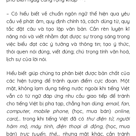
– Có hiểu biết về chuẩn ngôn ngữ thể hiện qua yêu
cầu về phát âm, quy định chính tả, cách dùng từ, quy
tắc đặt câu và tạo lập văn bản. Cần rèn luyện kĩ
năng nói và viết nhằm đạt được sự trong sáng trong
việc biểu đạt các ý tưởng và thông tin; tạo ý thức,
thói quen nói đúng, viết đúng; chú trọng tính văn hoá,
lịch sự của lời nói.
Hiểu biết giúp chúng ta phân biệt được bản chất của
các hiện tượng để tránh quan điểm cực đoan. Một
mặt, không lạm dụng tiếng nước ngoài khi tiếng Việt
vẫn có từ ngữ đáp ứng nhu cầu giao tiếp để tránh
cho tiếng Việt bị pha tạp, chẳng hạn dùng:
email, fan,
computer, mobile phone
, (học, mua bán)
online,
card
,... trong khi tiếng Việt đã có
thư điện tử, người
hâm mộ, máy tính, điện thoại di động
, (học, mua
bán)
trực tuyến, thẻ
,... nhưng mặt khác, cần tránh