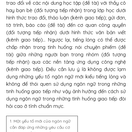
trao đổi về các nội dung học tập (đề tài) với thầy cô
hay bạn bè (đối tượng tiếp nhận) trong lớp học dưới
hình thức trao đổi, thảo luận (kênh giao tiếp); gửi đơn,
tờ trình, báo cáo (đề tài) đến cơ quan công quyền
(đối tượng tiếp nhận) dưới hình thức văn bản viết
(kênh giao tiếp)... Ngược lại, tiếng lóng có thể được
chấp nhận trong tình huống: nói chuyện phiếm (đề
tài) giữa những người bạn trong nhóm (đối tượng
tiếp nhận) qua các nền tảng ứng dụng công nghệ
(kênh giao tiếp). Điều cần lưu ý là không được lạm
dụng những yếu tố ngôn ngữ mới kiểu tiếng lỏng và
không để thói quen sử dụng ngôn ngữ trong những
tinh huống giao tiếp như vậy ảnh hưởng đến cách sử
dụng ngôn ngữ trong những tình huống giao tiếp đòi
hỏi cao ở tỉnh chuẩn mực.
1. Một yếu tố mới của ngôn ngữ
cần đáp ứng những yêu cầu cơ