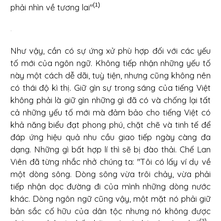
phải nhìn về tương lai"
.
Như vậy, cần có sự ứng xử phù hợp đối với các yếu
tố mới của ngôn ngữ. Không tiếp nhận những yếu tố
này một cách dễ dãi, tuỳ tiện, nhưng cũng không nên
có thái độ kì thị. Giữ gìn sự trong sáng của tiếng Việt
không phải là giữ gìn những gì đã có và chống lại tất
cả những yếu tố mới mà đảm bảo cho tiếng Việt có
khả năng biểu đạt phong phú, chặt chẽ và tinh tế để
đáp ứng hiệu quả nhu cầu giao tiếp ngày càng đa
dạng. Những gì bất hợp lí thì sẽ bị đào thải. Chế Lan
Viên đã từng nhắc nhở chúng ta: "Tôi có lấy ví dụ về
một dòng sông. Dòng sông vừa trôi chảy, vừa phải
tiếp nhận dọc đường đi của mình những dòng nước
khác. Dòng ngôn ngữ cũng vậy, một mặt nó phải giữ
bản sắc cố hữu của dân tộc nhưng nó không được