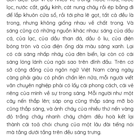
lọc, nước cất, giấy kính, cát nung chảy rồi ép bằng đi
để lắp khuôn cửa sổ, rồi tới pha lê gọt, tất cả đều là
trong, nhưng không giống nhau về chất trong. Và
sáng cũng có những nguồn khác nhau: sáng của dầu
cá, của lạc, của dầu than đá, dầu ô liu, của điện
bóng tròn và của điện ống dài màu sáng xanh. Lại
có cái sáng nhấp nháy của đèn biển, lại còn có cái
sáng lóng lánh của ngôi sao trên đỉnh đầu. Trên cơ
sở cộng đồng của ngôn ngữ Việt Nam càng ngày
càng phải giàu có phấn chấn lên nữa, mỗi người viết
văn chuyên nghiệp phải có lấy cái phong cách, cái vẻ
riêng của mình về sự trong sáng. Mỗi người như một
cây nến thắp lên; sáp ong cũng thắp sáng mỡ bò
cũng thắp sáng, và ảnh cháy của nhiều thứ nến vàng
đỏ trắng cháy nhanh cháy chậm đều hoà kết lại
thành cái toả chói chung của một lâu đài tiếng nói
mà tầng dưới tầng trên đều sáng trưng.