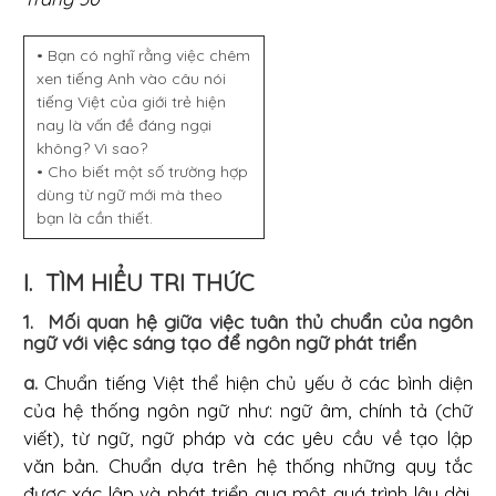
• Bạn có nghĩ rằng việc chêm
xen tiếng Anh vào câu nói
tiếng Việt của giới trẻ hiện
nay là vấn đề đáng ngại
không? Vì sao?
• Cho biết một số trường hợp
dùng từ ngữ mới mà theo
bạn là cần thiết.
I. TÌM HIỂU TRI THỨC
1. Mối quan hệ giữa việc tuân thủ chuẩn của ngôn
ngữ với việc sáng tạo để ngôn ngữ phát triển
a.
Chuẩn tiếng Việt thể hiện chủ yếu ở các bình diện
của hệ thống ngôn ngữ như: ngữ âm, chính tả (chữ
viết), từ ngữ, ngữ pháp và các yêu cầu về tạo lập
văn bản. Chuẩn dựa trên hệ thống những quy tắc
được xác lập và phát triển qua một quá trình lâu dài,