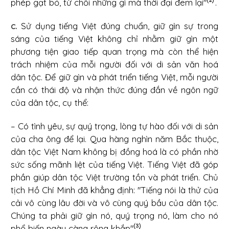
phép gạt bỏ, từ chối những gì mà thời đại đem lại"
.
c.
Sử dụng tiếng Việt đúng chuẩn, giữ gìn sự trong
sáng của tiếng Việt không chỉ nhằm giữ gìn một
phương tiện giao tiếp quan trọng mà còn thể hiện
trách nhiệm của mỗi người đối với di sản văn hoá
dân tộc. Để giữ gìn và phát triển tiếng Việt, mỗi người
cần có thái độ và nhận thức đúng đắn về ngôn ngữ
của dân tộc, cụ thể:
– Có tình yêu, sự quý trọng, lòng tự hào đối với di sản
của cha ông để lại. Qua hàng nghìn năm Bắc thuộc,
dân tộc Việt Nam không bị đồng hoá là có phần nhờ
sức sống mãnh liệt của tiếng Việt. Tiếng Việt đã góp
phần giúp dân tộc Việt trường tồn và phát triển. Chủ
tịch Hồ Chí Minh đã khẳng định: "Tiếng nói là thử của
cải vô cùng lâu đời và vô cùng quý bầu của dân tộc.
Chúng ta phải giữ gìn nó, quý trọng nó, làm cho nó
phổ biến ngày càng rộng khắp"
.