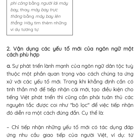
phi công
bằng
người lái máy
bay,
thay
máy bay trực
thăng
bằng
máy bay lên
thẳng
. Hãy tìm thêm những
ví dụ tương tự.
2. Vận dụng các yếu tố mới của ngôn ngữ một
cách phù hợp
a.
Sự phát triển lành mạnh của ngôn ngữ dân tộc tuỳ
thuộc một phần quan trọng vào cách chúng ta ứng
xử với các yếu tố mới. Trong khi khẳng định cần có
tinh thần mở để tiếp nhận cái mới, tạo điều kiện cho
tiếng Việt phát triển thì cũng cần phải tuân thủ các
nguyên tắc được coi như "bộ lọc" để việc tiếp nhận
đó diễn ra một cách đúng đắn. Cụ thể là:
– Chỉ tiếp nhận những yếu tố mới có tác dụng đáp
ứng nhu cầu giao tiếp của người Việt, ví dụ: từ