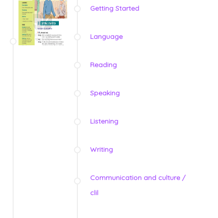
Getting Started
Language
Reading
Speaking
Listening
Writing
Communication and culture /
clil