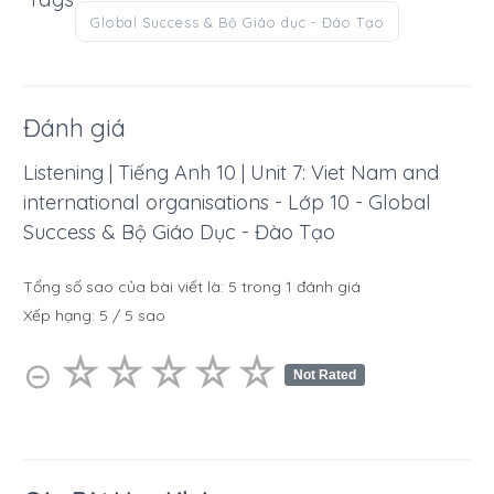
Global Success & Bộ Giáo dục - Đào Tạo
Đánh giá
Listening | Tiếng Anh 10 | Unit 7: Viet Nam and
international organisations - Lớp 10 - Global
Success & Bộ Giáo Dục - Đào Tạo
Tổng số sao của bài viết là:
5
trong
1
đánh giá
Xếp hạng:
5
/
5
sao
☆
★
☆
★
☆
★
☆
★
☆
★
⊝
Not Rated