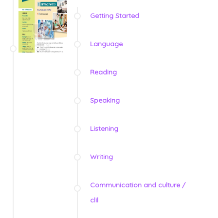
Getting Started
Language
Reading
Speaking
Listening
Writing
Communication and culture /
clil