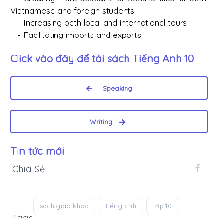
Vietnamese and foreign students
- Increasing both local and international tours
- Facilitating imports and exports
Click vào đây để tải sách
Tiếng Anh 10
Speaking
Writing
Tin tức mới
Chia Sẻ
.
sách giáo khoa
tiếng anh
lớp 10
Tags