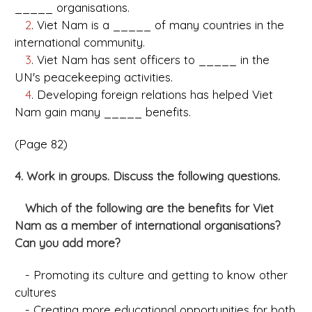
_____ organisations.
2
. Viet Nam is a _____ of many countries in the
international community.
3
. Viet Nam has sent officers to _____ in the
UN's peacekeeping activities.
4
. Developing foreign relations has helped Viet
Nam gain many _____ benefits.
(Page 82)
4. Work in groups. Discuss the following questions.
Which of the following are the benefits for Viet
Nam as a member of international organisations?
Can you add more?
- Promoting its culture and getting to know other
cultures
- Creating more educational opportunities for both