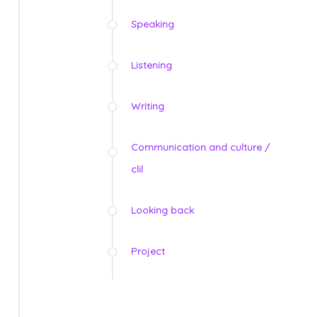
Speaking
Listening
Writing
Communication and culture /
clil
Looking back
Project