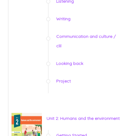
Listening
Writing
Communication and culture /
clil
Looking back
Project
Unit 2: Humans and the environment
Getting Started