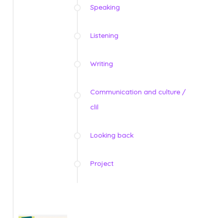
Speaking
Listening
Writing
Communication and culture /
clil
Looking back
Project