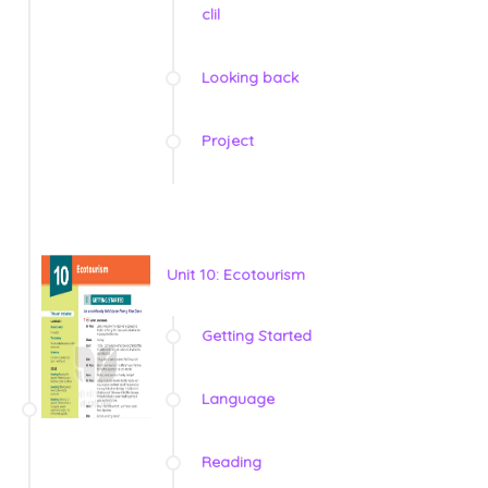
clil
Looking back
Project
Unit 10: Ecotourism
Getting Started
Language
Reading