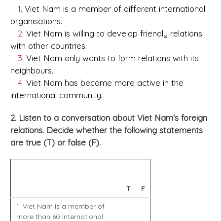
1
. Viet Nam is a member of different international
organisations.
2
. Viet Nam is willing to develop friendly relations
with other countries.
3
. Viet Nam only wants to form relations with its
neighbours.
4
. Viet Nam has become more active in the
international community.
2. Listen to a conversation about Viet Nam's foreign
relations. Decide whether the following statements
are true (T) or false (F).
T
F
1
. Viet Nam is a member of
more than 60 international