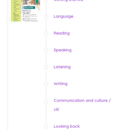
Language
Reading
Speaking
Listening
Writing
Communication and culture /
clil
Looking back