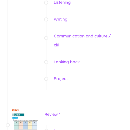
Listening
Writing
Communication and culture /
clil
Looking back
Project
Review 1